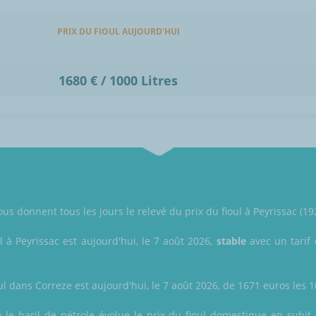
PRIX DU FIOUL AUJOURD'HUI
1680 € / 1000 Litres
ous donnent tous les jours le relevé du prix du fioul à Peyrissac (19
l à Peyrissac est aujourd'hui, le 7 août 2026,
stable
avec un tarif 
ul dans Correze est aujourd'hui, le 7 août 2026, de 1671 euros les 10
 le baril de pétrole évolue le prix du fioul domestique en subit 