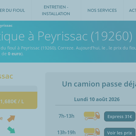
ENTRETIEN -
ER DU FIOUL
NOS SERVICES
AC
INSTALLATION
yrissac
tique à Peyrissac (19260)
du fioul à Peyrissac (19260), Correze.
Aujourd’hui, le
,
le prix du fio
e de
0 euro
).
ssac
Un camion passe dé
Lundi 10 août 2026
 1,680€ / L
7h-13h
Express 31€
ne
13h-19h
Voir les prix