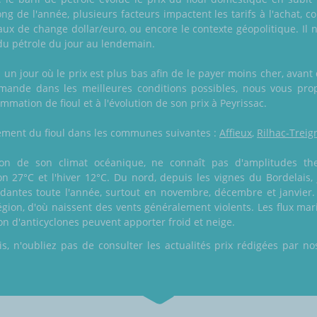
ong de l'année, plusieurs facteurs impactent les tarifs à l'achat
taux de change dollar/euro, ou encore le contexte géopolitique. Il 
du pétrole du jour au lendemain.
n jour où le prix est plus bas afin de le payer moins cher, avant q
ande dans les meilleures conditions possibles, nous vous pro
mmation de fioul et à l'évolution de son prix à Peyrissac.
alement du fioul dans les communes suivantes :
Affieux
,
Rilhac-Treig
ison de son climat océanique, ne connaît pas d'amplitudes th
on 27°C et l'hiver 12°C. Du nord, depuis les vignes du Bordelais,
ndantes toute l'année, surtout en novembre, décembre et janvier.
égion, d'où naissent des vents généralement violents. Les flux mari
ion d'anticyclones peuvent apporter froid et neige.
 n'oubliez pas de consulter les actualités prix rédigées par nos