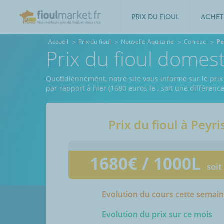
PRIX DU FIOUL
ACHET
Accueil
Prix du fioul
Nouvelle-Aquitaine
Correze
Pe
Prix du fioul domes
Quotidiennement, notre site vous informe sur le prix 
par rapport à hier (1680 euros le
, soit une différenc
Prix du fioul à
Peyri
1680
€ / 1000L
soit
Evolution du cours cette semai
Evolution du prix sur ce mois