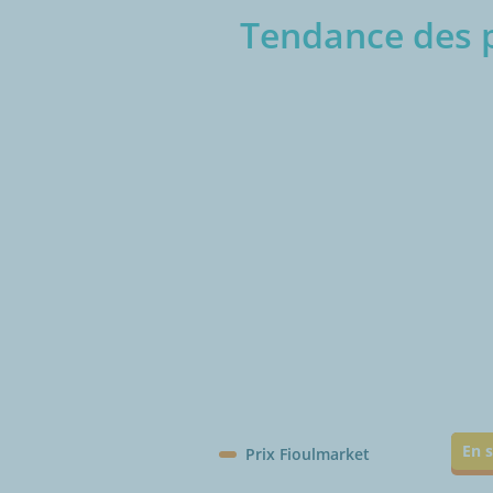
Tendance des p
€/1
En s
Prix Fioulmarket