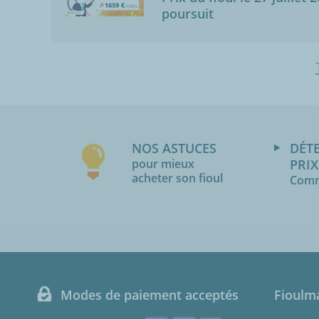
poursuit
NOS ASTUCES
DÉT
pour mieux
PRIX
acheter son fioul
Comm
Modes de paiement acceptés
Fioulm