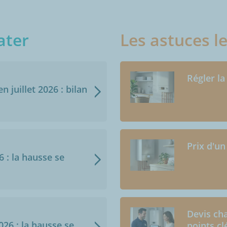
ater
Les astuces l
Régler la
n juillet 2026 : bilan
Prix d'un
6 : la hausse se
Devis cha
2026 : la hausse se
points cl