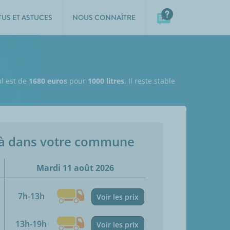
TUS ET ASTUCES
NOUS CONNAÎTRE
ul est de
1680 euros
pour
1000 litres
. Il reste stable
jà dans votre commune
Mardi 11 août 2026
7h-13h
Voir les prix
13h-19h
Voir les prix