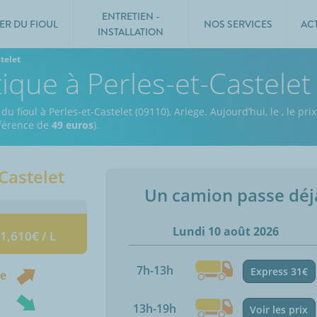
ENTRETIEN -
ER DU FIOUL
NOS SERVICES
AC
INSTALLATION
telet
ique à Perles-et-Castelet
du fioul à Perles-et-Castelet (09110), Ariege.
Aujourd’hui, le
,
le prix
ifférence de
49 euros
).
Castelet
Un camion passe dé
Lundi 10 août 2026
 1,610€ / L
7h-13h
Express 31€
ne
13h-19h
Voir les prix