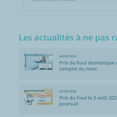
Les actualités à ne pas r
04/08/2026
Prix du fioul domestique e
complet du mois
Anonymo
Perles-Et-Caste
03/08/2026
13/06/2013
Prix du fioul le 3 août 202
Point(s) positi
poursuit
de livraison r
la livraison. 