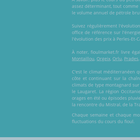
assez déterminant, tout comme d
le volume annuel de pétrole bru
Suivez régulièrement l'évolutio
office de référence sur l'énerg
l'évolution des prix à Perles-Et-C
À noter, fioulmarket.fr livre 
Montaillou
,
Orgeix
,
Orlu
,
Prades
C'est le climat méditerranéen qu
côte et continuant sur la cha
climats de type montagnard sur l
le Laugaret. La région Occitani
orages en été ou épisodes pluvie
la rencontre du Mistral, de la T
Chaque semaine et chaque mois,
fluctuations du cours du fioul.