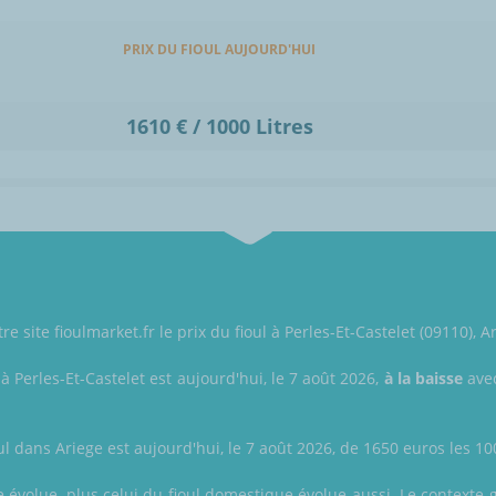
PRIX DU FIOUL AUJOURD'HUI
1610 € / 1000 Litres
e site fioulmarket.fr le prix du fioul à Perles-Et-Castelet (09110), A
 à Perles-Et-Castelet est aujourd'hui, le 7 août 2026,
à la baisse
avec
ul dans Ariege est aujourd'hui, le 7 août 2026, de 1650 euros les 100
le évolue, plus celui du fioul domestique évolue aussi. Le contexte 