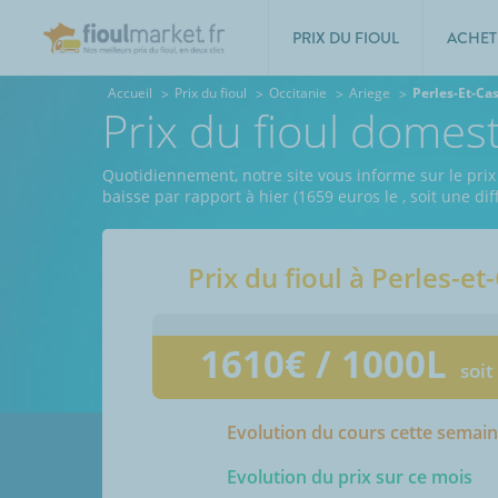
PRIX DU FIOUL
ACHET
Accueil
Prix du fioul
Occitanie
Ariege
Perles-Et-Cas
Prix du fioul domest
Quotidiennement, notre site vous informe sur le prix 
baisse par rapport à hier (1659 euros le
, soit une d
Prix du fioul à
Perles-et-
1610
€ / 1000L
soit
Evolution du cours cette semai
Evolution du prix sur ce mois