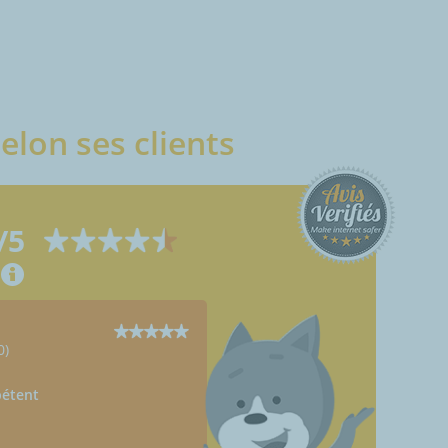
elon ses clients
/5
Anonymous
0)
Perles-Et-Castelet (09110)
02/02/2024
pétent
Toujours à la bonne heure.