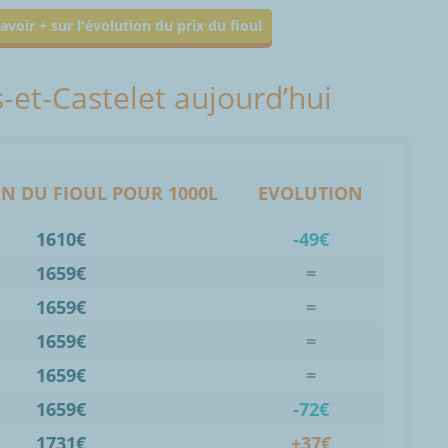
avoir + sur l'évolution du prix du fioul
s-et-Castelet aujourd’hui
N DU FIOUL POUR 1000L
EVOLUTION
1610€
-49€
1659€
=
1659€
=
1659€
=
1659€
=
1659€
-72€
1731€
+37€