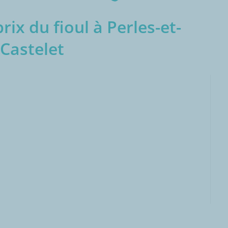
ix du fioul à Perles-et-
Castelet
000L