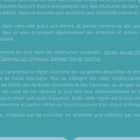
'autres facteurs macro-économiques tels que l'évolution du taux
t extrait. Nous ne pouvons pas annoncer une éventuelle baisse ou 
n dans votre ville grâce aux alertes, et passez commande dès que 
ie fioul en vous proposant régulièrement des actualités et astuces
astelet.
également du fioul dans les communes suivantes :
Ascou
,
Ax-Les-T
,
Savignac-Les-Ormeaux
,
Sorgeat
,
Tignac
,
Vaychis
.
i caractérise la région Occitanie (ex Languedoc-Roussillon et Mid
îne de haute montagne. Plus on s'éloigne des côtes méditerrané
es reliefs des Pyrénées Orientales et des Cévennes, ou de type oc
e est l'une où l'on observe le plus fort taux d'ensoleillement e
ux en hiver sont assez fréquents. Enfin, cette région est la plus v
ramontane et parfois même du Sirocco (courant d'air chaud d'Afriqu
 n'oubliez pas de consulter les actualités prix rédigées par nos