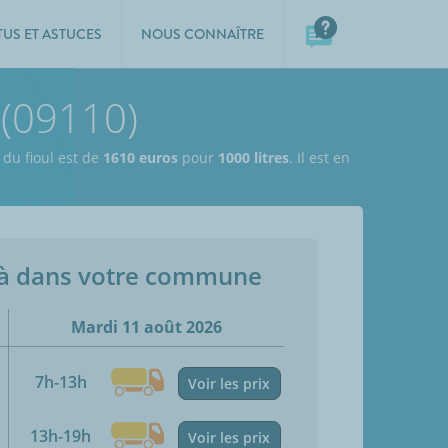
TUS ET ASTUCES
NOUS CONNAÎTRE
 (09110)
 du fioul est de
1610 euros
pour
1000 litres
. Il est en
jà dans votre commune
Mardi 11 août 2026
7h-13h
Voir les prix
13h-19h
Voir les prix