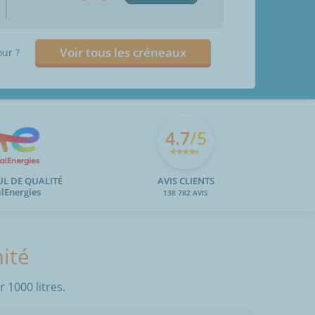
Voir tous les créneaux
our ?
4.7
/5
UL DE QUALITÉ
AVIS CLIENTS
alEnergies
138 782 AVIS
mité
 1000 litres.