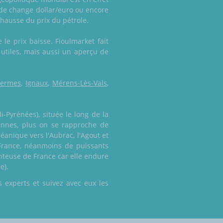
 de change dollar/euro ou encore
hausse du prix du pétrole.
le prix baisse. Fioulmarket fait
 utiles, mais aussi un aperçu de
hermes
,
Ignaux
,
Mérens-Lès-Vals
,
i-Pyrénées), située le long de la
ennes, plus on se rapproche de
éanique vers l'Aubrac, l'Agout et
n France, néanmoins de puissants
enteuse de France car elle endure
e).
 experts et suivez avec eux les