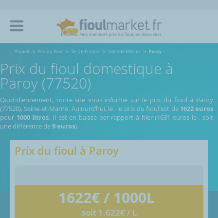
Accueil
Prix du fioul
île-De-France
Seine-Et-Marne
Paroy
Prix du fioul domestique à
Paroy (77520)
Quotidiennement, notre site vous informe sur le prix du fioul à Paroy
(77520), Seine-et-Marne.
Aujourd’hui, le
,
le prix du fioul est de
1622 euros
pour
1000 litres
. Il est en baisse par rapport à hier (1631 euros le
, soit
une différence de
9 euros
).
Prix du fioul à
Paroy
1622
€ / 1000L
soit 1,622€ / L