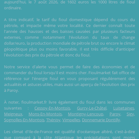
aujourd'hui, le 7 août 2026, de 1602 euros les 1000 litres de fioul
ordinaire.
A titre indicatif, le tarif du fioul domestique dépend du cours du
pétrole, et impacte même votre localité. Ce dernier connaît toute
l'année des hausses et des baisses causées par plusieurs facteurs
externes, comme notamment l'évolution du taux de change
dollar/euro, la production mondiale de pétrole brut ou encore le climat
géopolitique plus ou moins favorable. Il est très difficile d'anticiper
l'évolution des prix du pétrole et donc du fioul.
Notre service d'alerte vous permet de faire des économies et de
commander du fioul lorsqu'il est moins cher. Fioulmarket fait office de
référence sur l'énergie fioul en vous proposant régulièrement des
actualités et astuces utiles, mais aussi un aperçu de l'évolution des prix
à Paroy.
À noter, fioulmarket.fr livre également du fioul dans les communes
suivantes :
Cessoy-En-Montois
,
Gurcy-Le-Châtel
,
Luisetaines
,
Meigneux
,
Mons-En-Montois
,
Montigny-Lencoup
,
Paroy
,
Sigy
,
Sognolles-En-Montois
,
Thénisy
,
Vimpelles
,
Donnemarie Dontilly
.
Les climat d'Ile-de-France est qualifié d'océanique altéré, c'est-à-dire
que comparé à la côte Atlantique les précipitations sont moins