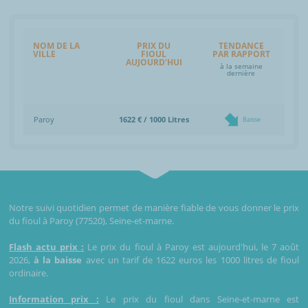
NOM DE LA
PRIX DU
TENDANCE
VILLE
FIOUL
PAR RAPPORT
AUJOURD'HUI
à la semaine
dernière
Paroy
1622 € / 1000 Litres
Baisse
Notre suivi quotidien permet de manière fiable de vous donner le prix
du fioul à Paroy (77520), Seine-et-marne.
Flash actu prix :
Le prix du fioul à Paroy est aujourd'hui, le 7 août
2026,
à la baisse
avec un tarif de 1622 euros les 1000 litres de fioul
ordinaire.
Information prix :
Le prix du fioul dans Seine-et-marne est