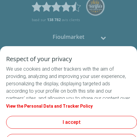
basé sur
138 782
avis clients
Fioulmarket
Fioul domestique
Respect of your privacy
We use cookies and other trackers with the aim of
Nous contacter
providing, analyzing and improving your user experience,
personalizing the display, displaying targeted ads
Suivez-nous
according to your profile on both this site and our
partners' sites, and allowing you to share our content over
social media. In accordance with French legislation,
View the Personal Data and Tracker Policy
certain audience measurement cookies are stored by
default. You can change your cookie settings at any time
I accept
Conditions Générales de Vente
by clicking on the "Manage my cookies" button. By clicking
Conditions générales d'utilisation
on the "Accept" button, you agree that we may store all