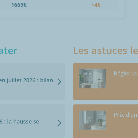
1669€
+4€
ater
Les astuces l
Régler la
n juillet 2026 : bilan
Prix d'un
6 : la hausse se