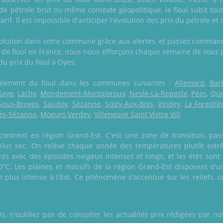
de pétrole brut ou même contexte géopolitique, le fioul subit tou
rif. Il est impossible d'anticiper l'évolution des prix du pétrole et 
volution dans votre commune grâce aux alertes, et passez command
n de fioul en France, nous nous efforçons chaque semaine de vous p
 du prix du fioul à Oyes.
 également du fioul dans les communes suivantes :
Allemant
,
Bar
Gaye
,
Lachy
,
Mondement-Montgivroux
,
Nesle-La-Reposte
,
Péas
,
Qu
Sous-Broyes
,
Saudoy
,
Sézanne
,
Soizy-Aux-Bois
,
Vindey
,
La Forestiè
Lès-Sézanne
,
Moeurs Verdey
,
Villeneuve Saint Vistre Vill
.
ontrent en région Grand-Est. C'est une zone de transition, pas
 plus sec. On relève chaque année des températures plutôt ext
oids avec des épisodes neigeux intenses et longs, et les étés sont
0°C. Les plaines et massifs de la région Grand-Est disposent d'un
ien plus intense à l'Est. Ce phénomène s'accentue sur les reliefs,
 n'oubliez pas de consulter les actualités prix rédigées par nos