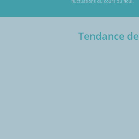
fluctuations du cours du fioul.
Tendance des
€/1