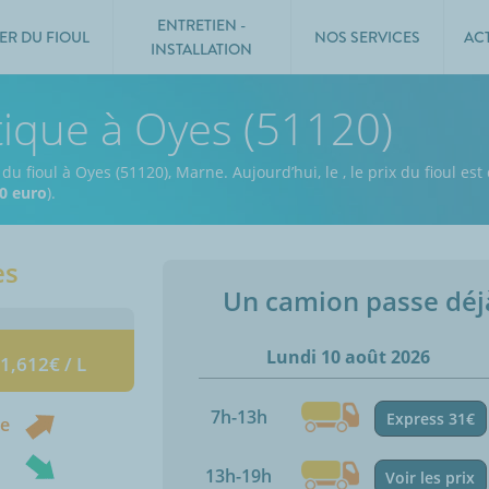
ENTRETIEN -
ER DU FIOUL
NOS SERVICES
AC
INSTALLATION
tique à Oyes (51120)
 du fioul à Oyes (51120), Marne.
Aujourd’hui, le
,
le prix du fioul est
0 euro
).
es
Un camion passe dé
Lundi 10 août 2026
 1,612€ / L
7h-13h
Express 31€
ne
13h-19h
Voir les prix