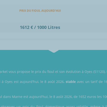
PRIX DU FIOUL AUJOURD'HUI
1612 € / 1000 Litres
ket vous propose le prix du fioul et son évolution à Oyes (51120),
l à Oyes est aujourd'hui, le 8 août 2026,
stable
avec un tarif de 16
ul dans Marne est aujourd'hui, le 8 août 2026, de 1652 euros les 1000
z observer un prix du fioul domestique assez volatile, même à l