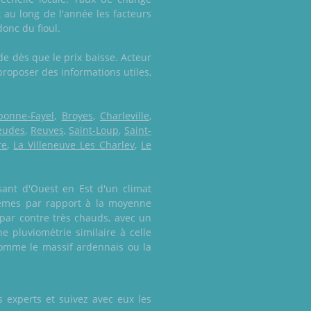
t au long de l'année les facteurs
donc du fioul.
e dès que le prix baisse. Acteur
roposer des informations utiles,
bonne-Fayel
,
Broyes
,
Charleville
,
eudes
,
Reuves
,
Saint-Loup
,
Saint-
re
,
La Villeneuve Les Charlev
,
Le
sant d'Ouest en Est d'un climat
rêmes par rapport à la moyenne
 par contre très chauds, avec un
e pluviométrie similaire à celle
 comme le massif ardennais ou la
 experts et suivez avec eux les