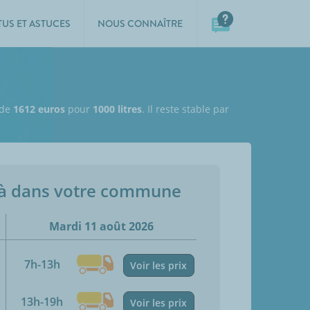
TUS ET ASTUCES
NOUS CONNAÎTRE
 de
1612 euros
pour
1000 litres
. Il reste stable par
jà dans votre commune
Mardi 11 août 2026
7h-13h
Voir les prix
13h-19h
Voir les prix