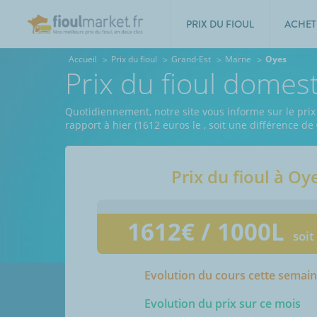
PRIX DU FIOUL
ACHET
Accueil
Prix du fioul
Grand-Est
Marne
Oyes
Prix du fioul domes
Quotidiennement, notre site vous informe sur le prix
rapport à hier (1612 euros le
, soit une différence de
Prix du fioul à
Oy
1612
€ / 1000L
soit
Evolution du cours cette semai
Evolution du prix sur ce mois