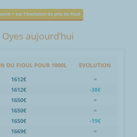
avoir + sur l'évolution du prix du fioul
à Oyes aujourd’hui
N DU FIOUL POUR 1000L
EVOLUTION
1612€
=
1612€
-38€
1650€
=
1650€
=
1650€
-19€
1669€
=