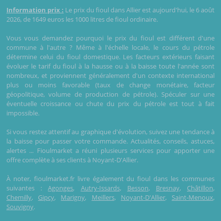
Information prix :
Le prix du fioul dans Allier est aujourd'hui, le 6 août
2026, de 1649 euros les 1000 litres de fioul ordinaire.
Vous vous demandez pourquoi le prix du fioul est différent d'une
commune à l'autre ? Même à l'échelle locale, le cours du pétrole
détermine celui du fioul domestique. Les facteurs extérieurs faisant
évoluer le tarif du fioul à la hausse ou à la baisse toute l'année sont
nombreux, et proviennent généralement d'un contexte international
plus ou moins favorable (taux de change monétaire, facteur
géopolitique, volume de production de pétrole). Spéculer sur une
éventuelle croissance ou chute du prix du pétrole est tout à fait
impossible.
Si vous restez attentif au graphique d'évolution, suivez une tendance à
la baisse pour passer votre commande. Actualités, conseils, astuces,
alertes ... Fioulmarket a réuni plusieurs services pour apporter une
offre complète à ses clients à Noyant-D'Allier.
À noter, fioulmarket.fr livre également du fioul dans les communes
suivantes :
Agonges
,
Autry-Issards
,
Besson
,
Bresnay
,
Châtillon
,
Chemilly
,
Gipcy
,
Marigny
,
Meillers
,
Noyant-D'Allier
,
Saint-Menoux
,
Souvigny
.