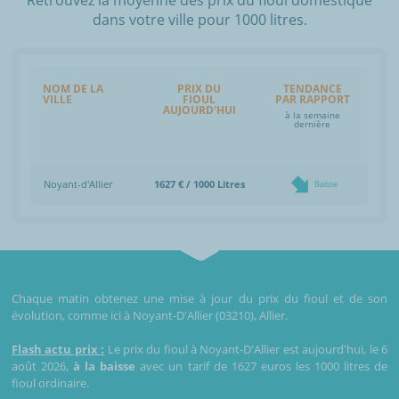
dans votre ville pour 1000 litres.
NOM DE LA
PRIX DU
TENDANCE
VILLE
FIOUL
PAR RAPPORT
AUJOURD'HUI
à la semaine
dernière
Noyant-d'Allier
1627 € / 1000 Litres
Baisse
Chaque matin obtenez une mise à jour du prix du fioul et de son
évolution, comme ici à Noyant-D'Allier (03210), Allier.
Flash actu prix :
Le prix du fioul à Noyant-D'Allier est aujourd'hui, le 6
août 2026,
à la baisse
avec un tarif de 1627 euros les 1000 litres de
fioul ordinaire.