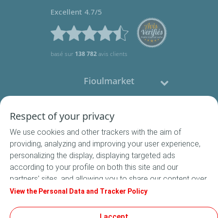
Excellent 4.7/5
basé sur
138 782
avis clients
Fioulmarket
Fioul domestique
Respect of your privacy
We use cookies and other trackers with the aim of
Nous contacter
providing, analyzing and improving your user experience,
personalizing the display, displaying targeted ads
Suivez-nous
according to your profile on both this site and our
partners' sites, and allowing you to share our content over
social media. In accordance with French legislation,
View the Personal Data and Tracker Policy
certain audience measurement cookies are stored by
default. You can change your cookie settings at any time
I accept