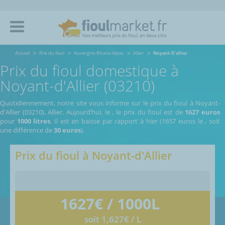
Accueil
Prix du fioul
Auvergne-Rhone-Alpes
Allier
Noyant-D'allier
Prix du fioul domestique à
Noyant-d'Allier (03210)
Quotidiennement, notre site vous informe sur le prix du fioul à Noyant-
d'Allier (03210), Allier.
Aujourd’hui, le
,
le prix du fioul est de
1627 euros
pour
1000 litres
. Il est en baisse par rapport à hier (1657 euros le
, soit
une différence de
30 euros
).
Prix du fioul à
Noyant-d'Allier
1627
€ / 1000L
soit 1,627€ / L