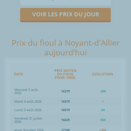
VOIR LES PRIX DU JOUR
Prix du fioul à Noyant-d'Allier
aujourd’hui
PRIX MOYEN
DATE
DU FIOUL
EVOLUTION
POUR 1000L
Mercredi 5 août
1627€
-30€
2026
Mardi 4 août 2026
1657€
=
Lundi 3 août 2026
1657€
-5€
Vendredi 31 juillet
1662€
-56€
2026
Jeudi 30 juillet 2026
1718€
+30€