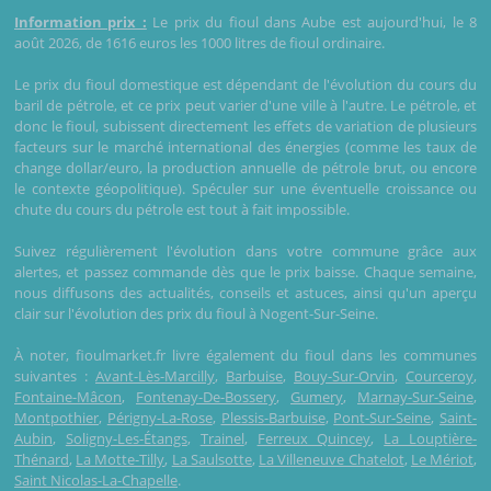
Information prix :
Le prix du fioul dans Aube est aujourd'hui, le 8
août 2026, de 1616 euros les 1000 litres de fioul ordinaire.
Le prix du fioul domestique est dépendant de l'évolution du cours du
baril de pétrole, et ce prix peut varier d'une ville à l'autre. Le pétrole, et
donc le fioul, subissent directement les effets de variation de plusieurs
facteurs sur le marché international des énergies (comme les taux de
change dollar/euro, la production annuelle de pétrole brut, ou encore
le contexte géopolitique). Spéculer sur une éventuelle croissance ou
chute du cours du pétrole est tout à fait impossible.
Suivez régulièrement l'évolution dans votre commune grâce aux
alertes, et passez commande dès que le prix baisse. Chaque semaine,
nous diffusons des actualités, conseils et astuces, ainsi qu'un aperçu
clair sur l'évolution des prix du fioul à Nogent-Sur-Seine.
À noter, fioulmarket.fr livre également du fioul dans les communes
suivantes :
Avant-Lès-Marcilly
,
Barbuise
,
Bouy-Sur-Orvin
,
Courceroy
,
Fontaine-Mâcon
,
Fontenay-De-Bossery
,
Gumery
,
Marnay-Sur-Seine
,
Montpothier
,
Périgny-La-Rose
,
Plessis-Barbuise
,
Pont-Sur-Seine
,
Saint-
Aubin
,
Soligny-Les-Étangs
,
Trainel
,
Ferreux Quincey
,
La Louptière-
Thénard
,
La Motte-Tilly
,
La Saulsotte
,
La Villeneuve Chatelot
,
Le Mériot
,
Saint Nicolas-La-Chapelle
.