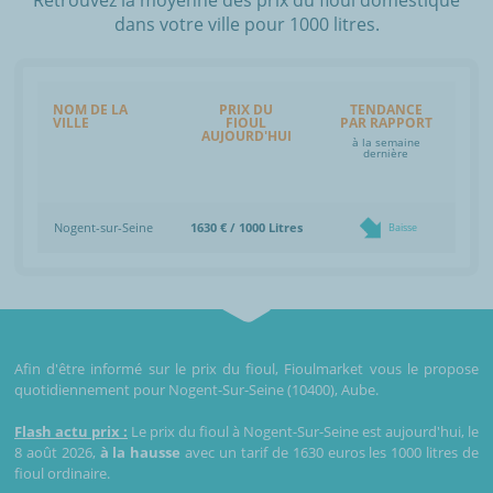
dans votre ville pour 1000 litres.
NOM DE LA
PRIX DU
TENDANCE
VILLE
FIOUL
PAR RAPPORT
AUJOURD'HUI
à la semaine
dernière
Nogent-sur-Seine
1630 € / 1000 Litres
Baisse
Afin d'être informé sur le prix du fioul, Fioulmarket vous le propose
quotidiennement pour Nogent-Sur-Seine (10400), Aube.
Flash actu prix :
Le prix du fioul à Nogent-Sur-Seine est aujourd'hui, le
8 août 2026,
à la hausse
avec un tarif de 1630 euros les 1000 litres de
fioul ordinaire.