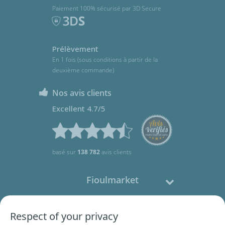
Paiement 100% sécurisé par 3D Secure
Prélèvement
En 1 fois (sous conditions à partir de la
deuxième commande)
Nos avis clients
Excellent 4.7/5
basé sur
138 782
avis clients
Fioulmarket
Fioul domestique
Respect of your privacy