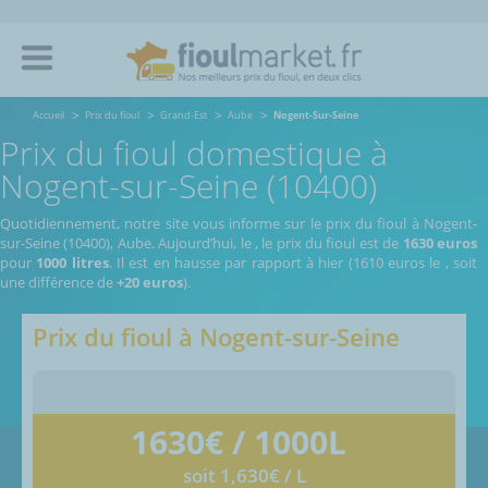
Accueil
Prix du fioul
Grand-Est
Aube
Nogent-Sur-Seine
Prix du fioul domestique à
Nogent-sur-Seine (10400)
Quotidiennement, notre site vous informe sur le prix du fioul à Nogent-
sur-Seine (10400), Aube.
Aujourd’hui, le
,
le prix du fioul est de
1630 euros
pour
1000 litres
. Il est en hausse par rapport à hier (1610 euros le
, soit
une différence de
+20 euros
).
Prix du fioul à
Nogent-sur-Seine
1630
€ / 1000L
soit 1,630€ / L