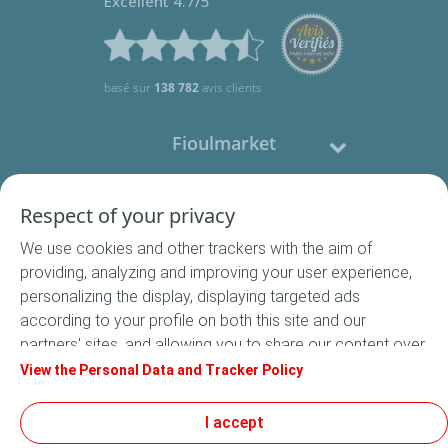
Excellent 4.7/5
basé sur
138 782
avis clients
Fioulmarket
Fioul domestique
Respect of your privacy
We use cookies and other trackers with the aim of
Nous contacter
providing, analyzing and improving your user experience,
personalizing the display, displaying targeted ads
Suivez-nous
according to your profile on both this site and our
partners' sites, and allowing you to share our content over
social media. In accordance with French legislation,
View the Personal Data and Tracker Policy
certain audience measurement cookies are stored by
default. You can change your cookie settings at any time
I accept
Conditions Générales de Vente
by clicking on the "Manage my cookies" button. By clicking