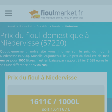
Accueil
Prix du fioul
Grand-Est
Moselle
Niedervisse
Prix du fioul domestique à
Niedervisse (57220)
Quotidiennement, notre site vous informe sur le prix du fioul à
Niedervisse (57220), Moselle.
Aujourd’hui, le
,
le prix du fioul est de
1611
euros
pour
1000 litres
. Il est en baisse par rapport à hier (1628 euros le
,
soit une différence de
17 euros
).
Prix du fioul à
Niedervisse
1611
€ / 1000L
soit 1,611€ / L