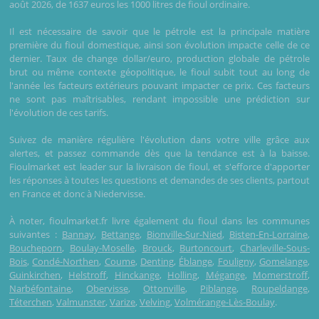
août 2026, de 1637 euros les 1000 litres de fioul ordinaire.
Il est nécessaire de savoir que le pétrole est la principale matière
première du fioul domestique, ainsi son évolution impacte celle de ce
dernier. Taux de change dollar/euro, production globale de pétrole
brut ou même contexte géopolitique, le fioul subit tout au long de
l'année les facteurs extérieurs pouvant impacter ce prix. Ces facteurs
ne sont pas maîtrisables, rendant impossible une prédiction sur
l'évolution de ces tarifs.
Suivez de manière régulière l'évolution dans votre ville grâce aux
alertes, et passez commande dès que la tendance est à la baisse.
Fioulmarket est leader sur la livraison de fioul, et s'efforce d'apporter
les réponses à toutes les questions et demandes de ses clients, partout
en France et donc à Niedervisse.
À noter, fioulmarket.fr livre également du fioul dans les communes
suivantes :
Bannay
,
Bettange
,
Bionville-Sur-Nied
,
Bisten-En-Lorraine
,
Boucheporn
,
Boulay-Moselle
,
Brouck
,
Burtoncourt
,
Charleville-Sous-
Bois
,
Condé-Northen
,
Coume
,
Denting
,
Éblange
,
Fouligny
,
Gomelange
,
Guinkirchen
,
Helstroff
,
Hinckange
,
Holling
,
Mégange
,
Momerstroff
,
Narbéfontaine
,
Obervisse
,
Ottonville
,
Piblange
,
Roupeldange
,
Téterchen
,
Valmunster
,
Varize
,
Velving
,
Volmérange-Lès-Boulay
.