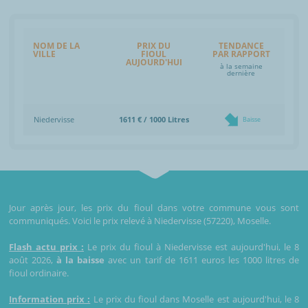
NOM DE LA
PRIX DU
TENDANCE
VILLE
FIOUL
PAR RAPPORT
AUJOURD'HUI
à la semaine
dernière
Niedervisse
1611 € / 1000 Litres
Baisse
Jour après jour, les prix du fioul dans votre commune vous sont
communiqués. Voici le prix relevé à Niedervisse (57220), Moselle.
Flash actu prix :
Le prix du fioul à Niedervisse est aujourd'hui, le 8
août 2026,
à la baisse
avec un tarif de 1611 euros les 1000 litres de
fioul ordinaire.
Information prix :
Le prix du fioul dans Moselle est aujourd'hui, le 8