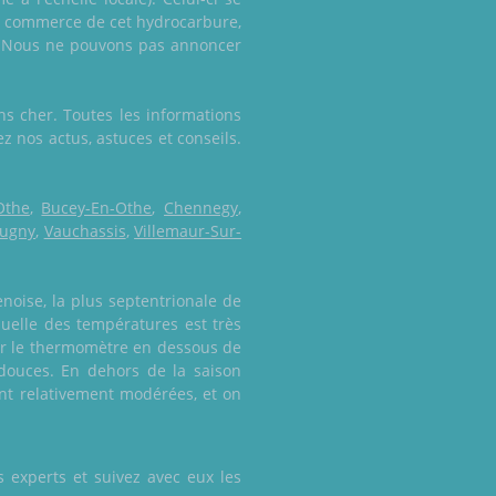
 du commerce de cet hydrocarbure,
e. Nous ne pouvons pas annoncer
ns cher. Toutes les informations
z nos actus, astuces et conseils.
Othe
,
Bucey-En-Othe
,
Chennegy
,
rugny
,
Vauchassis
,
Villemaur-Sur-
noise, la plus septentrionale de
nuelle des températures est très
ter le thermomètre en dessous de
douces. En dehors de la saison
ent relativement modérées, et on
 experts et suivez avec eux les