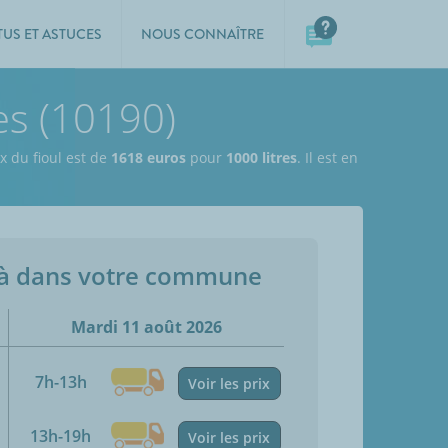
TUS ET ASTUCES
NOUS CONNAÎTRE
es (10190)
ix du fioul est de
1618 euros
pour
1000 litres
. Il est en
jà dans votre commune
Mardi 11 août 2026
7h-13h
Voir les prix
13h-19h
Voir les prix