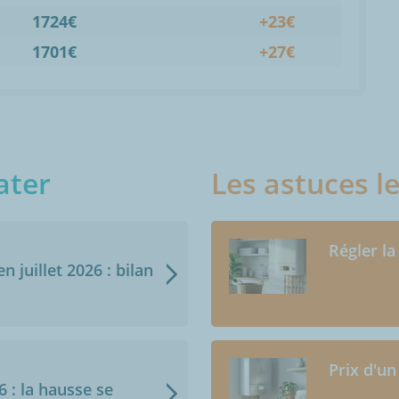
1724€
+23€
1701€
+27€
ater
Les astuces l
Régler la
n juillet 2026 : bilan
Prix d'un
6 : la hausse se