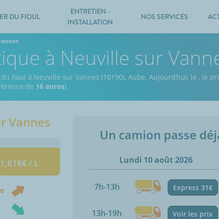
ENTRETIEN -
ER DU FIOUL
NOS SERVICES
AC
INSTALLATION
 vannes
tique à Neuville sur Vann
 du fioul à Neuville sur Vannes (10190), Aube.
Aujourd’hui, le
,
le pr
ifférence de
16 euros
).
ur Vannes
Un camion passe dé
Lundi 10 août 2026
 1,618€ / L
7h-13h
Express 31€
ne
13h-19h
Voir les prix