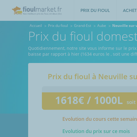
PRIX DU FIOUL
ACHET
Accueil
Prix du fioul
Grand-Est
Aube
Neuville sur
Prix du fioul domes
Quotidiennement, notre site vous informe sur le prix
baisse par rapport à hier (1634 euros le
, soit une d
Prix du fioul à
Neuville s
1618
€ / 1000L
soit
Evolution du cours cette semai
Evolution du prix sur ce mois