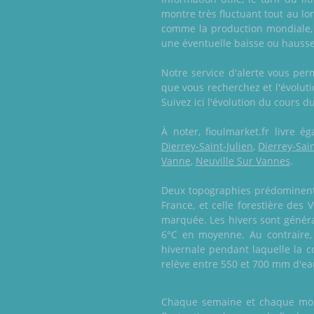
montre très fluctuant tout au lo
comme la production mondiale, 
une éventuelle baisse ou hausse
Notre service d'alerte vous per
que vous recherchez et l'évoluti
Suivez ici l'évolution du cours d
À noter, fioulmarket.fr livre
Dierrey-Saint-Julien
,
Dierrey-Sai
Vanne
,
Neuville Sur Vannes
.
Deux topographies prédominent e
France, et celle forestière des
marquée. Les hivers sont généra
6°C en moyenne. Au contraire,
hivernale pendant laquelle la c
relève entre 550 et 700 mm d'eau
Chaque semaine et chaque mois,