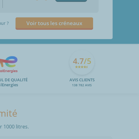
Voir tous les créneaux
our ?
4.7
/5
UL DE QUALITÉ
AVIS CLIENTS
alEnergies
138 782 AVIS
imité
 1000 litres.