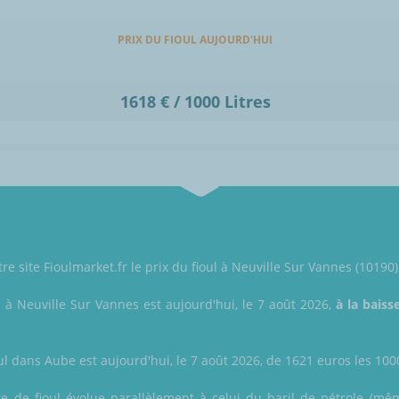
PRIX DU FIOUL AUJOURD'HUI
1618 € / 1000 Litres
re site Fioulmarket.fr le prix du fioul à Neuville Sur Vannes (10190)
l à Neuville Sur Vannes est aujourd'hui, le 7 août 2026,
à la baiss
ul dans Aube est aujourd'hui, le 7 août 2026, de 1621 euros les 1000 
itre de fioul évolue parallèlement à celui du baril de pétrole (même