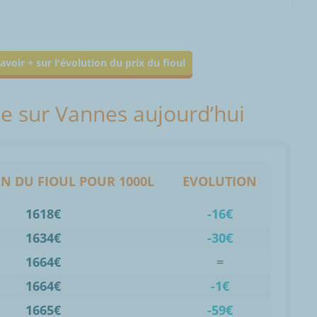
avoir + sur l'évolution du prix du fioul
lle sur Vannes aujourd’hui
N DU FIOUL POUR 1000L
EVOLUTION
1618€
-16€
1634€
-30€
1664€
=
1664€
-1€
1665€
-59€