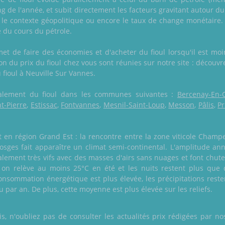
ng de l'année, et subit directement les facteurs gravitant autour
le contexte géopolitique ou encore le taux de change monétair
 du cours du pétrole.
met de faire des économies et d'acheter du fioul lorsqu'il est moi
on du prix du fioul chez vous sont réunies sur notre site : découvre
u fioul à Neuville Sur Vannes.
 également du fioul dans les communes suivantes :
Bercenay-En-
nt-Pierre
,
Estissac
,
Fontvannes
,
Mesnil-Saint-Loup
,
Messon
,
Pâlis
,
P
n région Grand Est : la rencontre entre la zone viticole Champe
 Vosges fait apparaître un climat semi-continental. L'amplitude an
lement très vifs avec des masses d'airs sans nuages et font chu
 on relève au moins 25°C en été et les nuits restent plus que 
onsommation énergétique est plus élevée, les précipitations rest
 par an. De plus, cette moyenne est plus élevée sur les reliefs.
 n'oubliez pas de consulter les actualités prix rédigées par nos