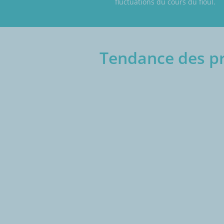
fluctuations du cours du fioul.
Tendance des pri
€/1