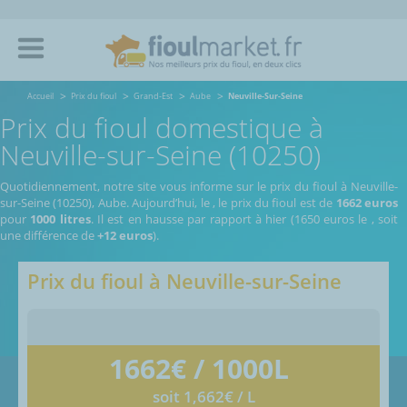
Accueil
Prix du fioul
Grand-Est
Aube
Neuville-Sur-Seine
Prix du fioul domestique à
Neuville-sur-Seine (10250)
Quotidiennement, notre site vous informe sur le prix du fioul à Neuville-
sur-Seine (10250), Aube.
Aujourd’hui, le
,
le prix du fioul est de
1662 euros
pour
1000 litres
. Il est en hausse par rapport à hier (1650 euros le
, soit
une différence de
+12 euros
).
Prix du fioul à
Neuville-sur-Seine
1662
€ / 1000L
soit 1,662€ / L