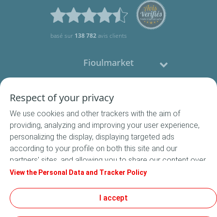
basé sur
138 782
avis clients
Fioulmarket
Fioul domestique
Respect of your privacy
We use cookies and other trackers with the aim of
Nous contacter
providing, analyzing and improving your user experience,
personalizing the display, displaying targeted ads
Suivez-nous
according to your profile on both this site and our
partners' sites, and allowing you to share our content over
social media. In accordance with French legislation,
View the Personal Data and Tracker Policy
certain audience measurement cookies are stored by
default. You can change your cookie settings at any time
I accept
Conditions Générales de Vente
by clicking on the "Manage my cookies" button. By clicking
Conditions générales d'utilisation