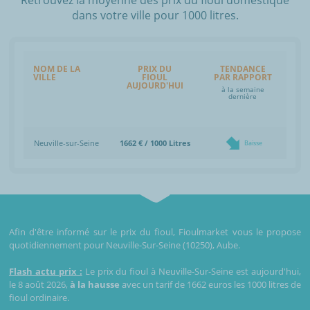
dans votre ville pour 1000 litres.
NOM DE LA
PRIX DU
TENDANCE
VILLE
FIOUL
PAR RAPPORT
AUJOURD'HUI
à la semaine
dernière
Neuville-sur-Seine
1662 € / 1000 Litres
Baisse
Afin d'être informé sur le prix du fioul, Fioulmarket vous le propose
quotidiennement pour Neuville-Sur-Seine (10250), Aube.
Flash actu prix :
Le prix du fioul à Neuville-Sur-Seine est aujourd'hui,
le 8 août 2026,
à la hausse
avec un tarif de 1662 euros les 1000 litres de
fioul ordinaire.