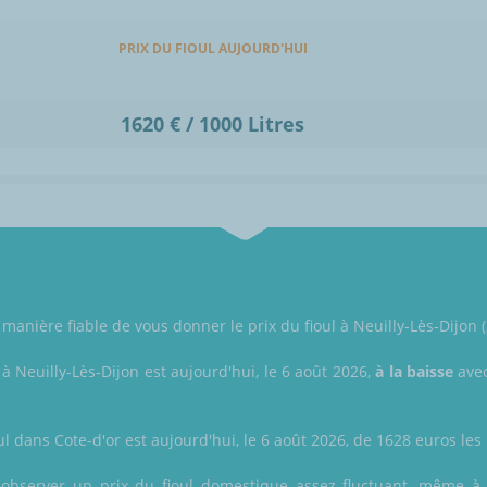
PRIX DU FIOUL AUJOURD'HUI
1620 € / 1000 Litres
manière fiable de vous donner le prix du fioul à Neuilly-Lès-Dijon (
 à Neuilly-Lès-Dijon est aujourd'hui, le 6 août 2026,
à la baisse
avec
ul dans Cote-d'or est aujourd'hui, le 6 août 2026, de 1628 euros les 1
z observer un prix du fioul domestique assez fluctuant, même à l