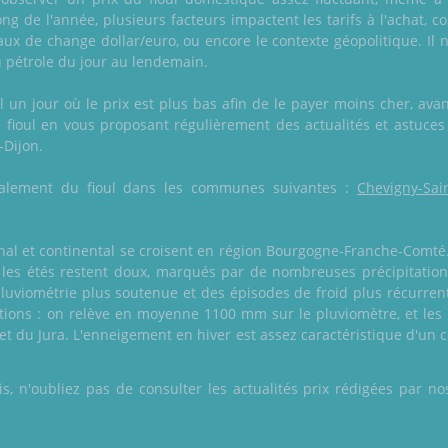
ong de l'année, plusieurs facteurs impactent les tarifs à l'achat
taux de change dollar/euro, ou encore le contexte géopolitique. Il 
 pétrole du jour au lendemain.
un jour où le prix est plus bas afin de le payer moins cher, avant
ie fioul en vous proposant régulièrement des actualités et astuces
-Dijon.
 également du fioul dans les communes suivantes :
Chevigny-Sai
nal et continental se croisent en région Bourgogne-Franche-Comté
et les étés restent doux, marqués par de nombreuses précipitatio
uviométrie plus soutenue et des épisodes de froid plus récurrents
tions : on relève en moyenne 1100 mm sur le pluviomètre, et les
t du Jura. L'enneigement en hiver est assez caractéristique d'un 
 n'oubliez pas de consulter les actualités prix rédigées par nos