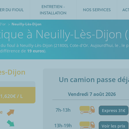
ENTRETIEN -
ER DU FIOUL
NOS SERVICES
AC
INSTALLATION
D'or
Neuilly-Lès-Dijon
tique à Neuilly-Lès-Dijon 
du fioul à Neuilly-Lès-Dijon (21800), Cote-d'Or.
Aujourd’hui, le
,
le p
e différence de
19 euros
).
ès-Dijon
Un camion passe dé
Vendredi 7 août 2026
 1,620€ / L
7h-13h
Express 31€
ne
13h-19h
Voir les prix