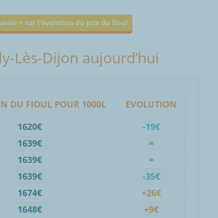
avoir + sur l'évolution du prix du fioul
lly-Lès-Dijon aujourd’hui
N DU FIOUL POUR 1000L
EVOLUTION
1620€
-19€
1639€
=
1639€
=
1639€
-35€
1674€
+26€
1648€
+9€