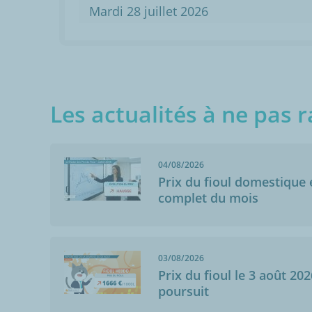
Mardi 28 juillet 2026
Les actualités à ne pas r
04/08/2026
Prix du fioul domestique e
complet du mois
Anonymo
Neuilly-Lès-Dij
03/08/2026
29/12/2020
Prix du fioul le 3 août 202
Livraison rapi
poursuit