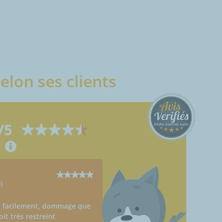
elon ses clients
/5
Arnaud
)
Neuilly-Lès-Dijon (21800)
16/08/2025
 facilement, dommage que
Livré à l'heure, avec SMS de rap
it très restreint