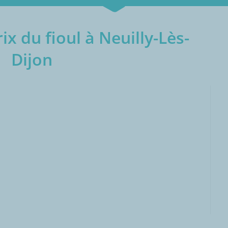
x du fioul à Neuilly-Lès-
Dijon
000L