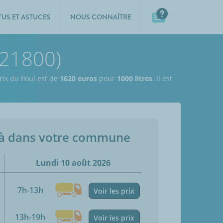
TUS ET ASTUCES
NOUS CONNAÎTRE
(21800)
rix du fioul est de
1620 euros
pour
1000 litres
. Il est
jà dans votre commune
Lundi 10 août 2026
7h-13h
Voir les prix
13h-19h
Voir les prix