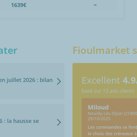
1639€
=
ater
Fioulmarket s
Excellent
4.9
n juillet 2026 : bilan
basé sur 13 avis clients
us
Miloud
on (21800)
Neuilly-Lès-Dijon (21800
29/10/2025
6 : la hausse se
de et conforme
Les commandes se font
le choix des créneaux so