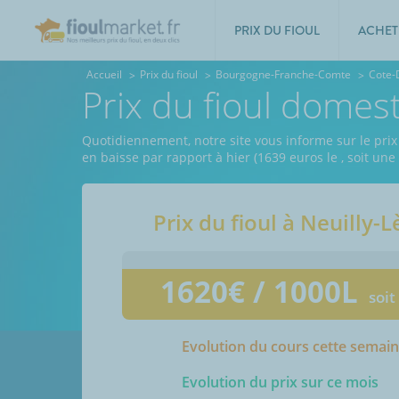
PRIX DU FIOUL
ACHET
Accueil
Prix du fioul
Bourgogne-Franche-Comte
Cote-
Prix du fioul domes
Quotidiennement, notre site vous informe sur le prix 
en baisse par rapport à hier (1639 euros le
, soit un
Prix du fioul à
Neuilly-L
1620
€ / 1000L
soit
Evolution du cours cette semai
Evolution du prix sur ce mois