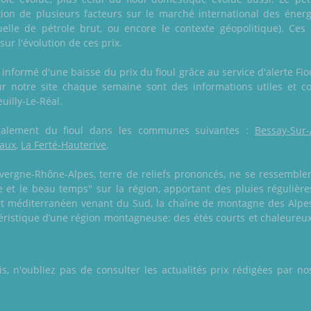
ation de plusieurs facteurs sur le marché international des éne
uelle de pétrole brut, ou encore le contexte géopolitique). Ces 
ur l'évolution de ces prix.
informé d'une baisse du prix du fioul grâce au service d'alerte Fiou
ur notre site chaque semaine sont des informations utiles et 
euilly-Le-Réal.
 également du fioul dans les communes suivantes :
Bessay-Sur-A
Vaux
,
La Ferté-Hauterive
.
ergne-Rhône-Alpes, terre de reliefs prononcés, ne se ressemblen
uie et le beau temps" sur la région, apportant des pluies réguliè
port méditerranéen venant du Sud, la chaîne de montagne des Alpes
téristique d’une région montagneuse: des étés courts et chaleureux
 n'oubliez pas de consulter les actualités prix rédigées par nos