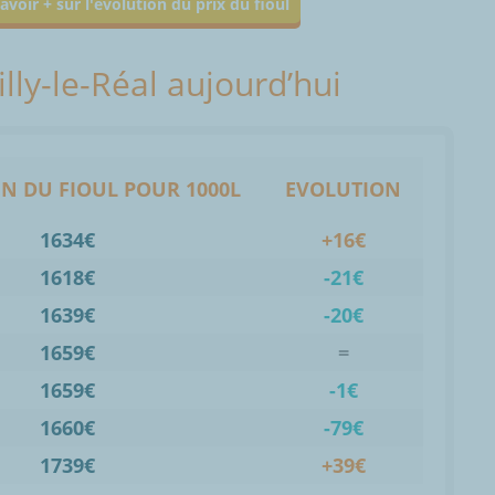
avoir + sur l'évolution du prix du fioul
illy-le-Réal aujourd’hui
N DU FIOUL POUR 1000L
EVOLUTION
1634€
+16€
1618€
-21€
1639€
-20€
1659€
=
1659€
-1€
1660€
-79€
1739€
+39€