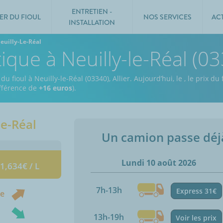
ENTRETIEN -
ER DU FIOUL
NOS SERVICES
AC
INSTALLATION
euilly-Le-Réal
ique à Neuilly-le-Réal (0
u fioul à Neuilly-le-Réal (03340), Allier.
Aujourd’hui, le
,
le prix du 
ifférence de
+16 euros
).
le-Réal
Un camion passe dé
Lundi 10 août 2026
 1,634€ / L
7h-13h
Express 31€
ne
13h-19h
Voir les prix