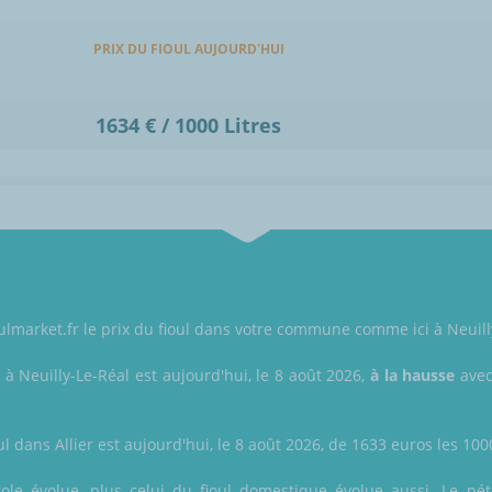
PRIX DU FIOUL AUJOURD'HUI
1634 € / 1000 Litres
ulmarket.fr le prix du fioul dans votre commune comme ici à Neuilly-
 à Neuilly-Le-Réal est aujourd'hui, le 8 août 2026,
à la hausse
avec
ul dans Allier est aujourd'hui, le 8 août 2026, de 1633 euros les 1000
ole évolue, plus celui du fioul domestique évolue aussi. Le pétr