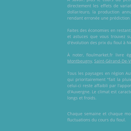
directement les effets de vari
dollar/euro, la production ann
rendant erronée une prédiction s
Faites des économies en restant 
et astuces que vous trouvez s
d'évolution des prix du fioul à N
À noter, fioulmarket.fr livre
Montbeugny
,
Saint-Gérand-De-
Tous les paysages en région Auv
qui prioritairement "fait la pl
celui-ci reste affaibli par l'ap
d'Auvergne. Le climat est carac
longs et froids.
Chaque semaine et chaque mois,
fluctuations du cours du fioul.