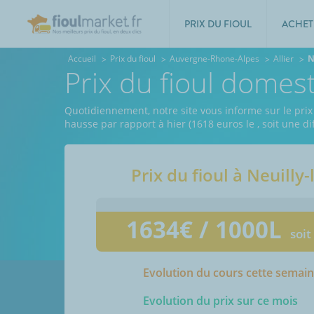
PRIX DU FIOUL
ACHET
Accueil
Prix du fioul
Auvergne-Rhone-Alpes
Allier
N
Prix du fioul domest
Quotidiennement, notre site vous informe sur le prix d
hausse par rapport à hier (1618 euros le
, soit une d
Prix du fioul à
Neuilly-
1634
€ / 1000L
soit
Evolution du cours cette semai
Evolution du prix sur ce mois