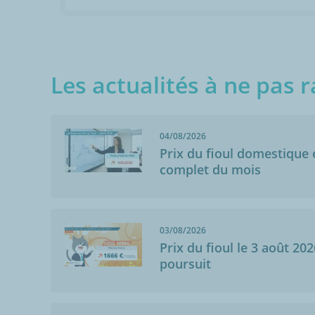
Les actualités à ne pas r
04/08/2026
Prix du fioul domestique e
complet du mois
Anonymo
Neuilly-Le-Réal
03/08/2026
16/12/2013
Prix du fioul le 3 août 202
Point(s) positif
poursuit
Point(s) négati
la procédure p