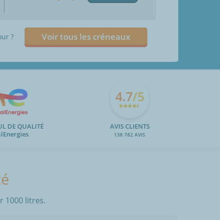
Voir tous les créneaux
our ?
4.7
/5
UL DE QUALITÉ
AVIS CLIENTS
alEnergies
138 782 AVIS
té
 1000 litres.