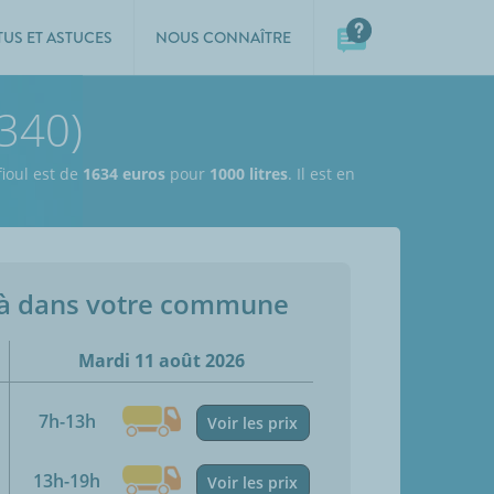
TUS ET ASTUCES
NOUS CONNAÎTRE
3340)
fioul est de
1634 euros
pour
1000 litres
. Il est en
jà dans votre commune
Mardi 11 août 2026
7h-13h
Voir les prix
13h-19h
Voir les prix