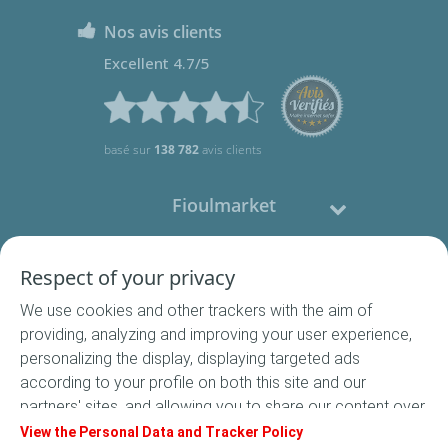
Nos avis clients
Excellent 4.7/5
basé sur
138 782
avis clients
Fioulmarket
Fioul domestique
Respect of your privacy
We use cookies and other trackers with the aim of
Nous contacter
providing, analyzing and improving your user experience,
personalizing the display, displaying targeted ads
Suivez-nous
according to your profile on both this site and our
partners' sites, and allowing you to share our content over
social media. In accordance with French legislation,
View the Personal Data and Tracker Policy