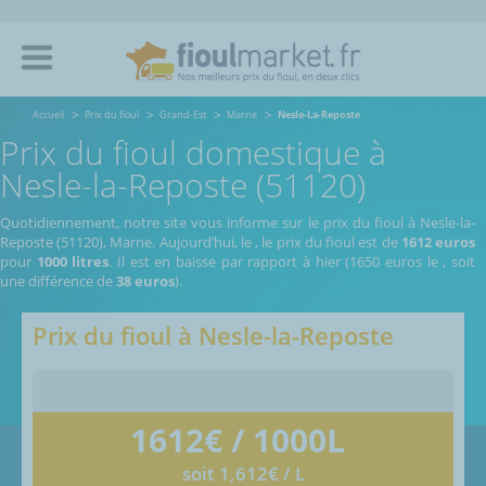
Accueil
Prix du fioul
Grand-Est
Marne
Nesle-La-Reposte
Prix du fioul domestique à
Nesle-la-Reposte (51120)
Quotidiennement, notre site vous informe sur le prix du fioul à Nesle-la-
Reposte (51120), Marne.
Aujourd’hui, le
,
le prix du fioul est de
1612 euros
pour
1000 litres
. Il est en baisse par rapport à hier (1650 euros le
, soit
une différence de
38 euros
).
Prix du fioul à
Nesle-la-Reposte
1612
€ / 1000L
soit 1,612€ / L