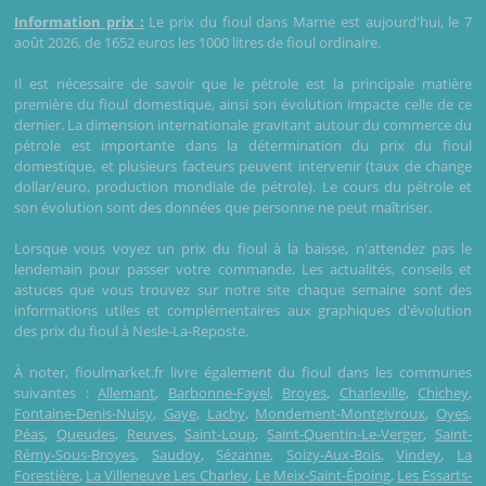
Information prix :
Le prix du fioul dans Marne est aujourd'hui, le 7
août 2026, de 1652 euros les 1000 litres de fioul ordinaire.
Il est nécessaire de savoir que le pétrole est la principale matière
première du fioul domestique, ainsi son évolution impacte celle de ce
dernier. La dimension internationale gravitant autour du commerce du
pétrole est importante dans la détermination du prix du fioul
domestique, et plusieurs facteurs peuvent intervenir (taux de change
dollar/euro, production mondiale de pétrole). Le cours du pétrole et
son évolution sont des données que personne ne peut maîtriser.
Lorsque vous voyez un prix du fioul à la baisse, n'attendez pas le
lendemain pour passer votre commande. Les actualités, conseils et
astuces que vous trouvez sur notre site chaque semaine sont des
informations utiles et complémentaires aux graphiques d'évolution
des prix du fioul à Nesle-La-Reposte.
À noter, fioulmarket.fr livre également du fioul dans les communes
suivantes :
Allemant
,
Barbonne-Fayel
,
Broyes
,
Charleville
,
Chichey
,
Fontaine-Denis-Nuisy
,
Gaye
,
Lachy
,
Mondement-Montgivroux
,
Oyes
,
Péas
,
Queudes
,
Reuves
,
Saint-Loup
,
Saint-Quentin-Le-Verger
,
Saint-
Rémy-Sous-Broyes
,
Saudoy
,
Sézanne
,
Soizy-Aux-Bois
,
Vindey
,
La
Forestière
,
La Villeneuve Les Charlev
,
Le Meix-Saint-Époing
,
Les Essarts-