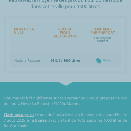
dans votre ville pour 1000 litres.
NOM DE LA
PRIX DU
TENDANCE
VILLE
FIOUL
PAR RAPPORT
AUJOURD'HUI
à la semaine
dernière
Nesle-la-Reposte
1612 € / 1000 Litres
Baisse
Fioulmarket.fr fait référence sur son secteur pour vous proposer le prix
du fioul à Nesle-La-Reposte (51120), Marne.
Flash actu prix :
Le prix du fioul à Nesle-La-Reposte est aujourd'hui, le
7 août 2026,
à la baisse
avec un tarif de 1612 euros les 1000 litres de
fioul ordinaire.