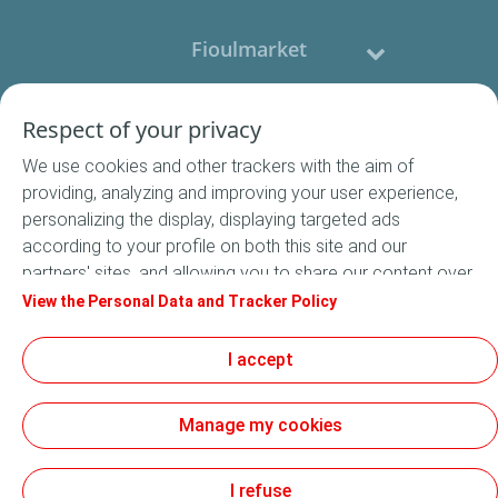
Fioulmarket
Fioul domestique
Respect of your privacy
We use cookies and other trackers with the aim of
Nous contacter
providing, analyzing and improving your user experience,
personalizing the display, displaying targeted ads
Suivez-nous
according to your profile on both this site and our
partners' sites, and allowing you to share our content over
social media. In accordance with French legislation,
View the Personal Data and Tracker Policy
certain audience measurement cookies are stored by
default. You can change your cookie settings at any time
I accept
Conditions Générales de Vente
by clicking on the "Manage my cookies" button. By clicking
Conditions générales d'utilisation
on the "Accept" button, you agree that we may store all
Mentions légales
Manage my cookies
cookies on your device. If you click on "Decline", only the
Données Personnelles
technical cookies required for the site to function
Cookies
correctly will be used. For more information, especially
I refuse
Accessibilité : non conforme