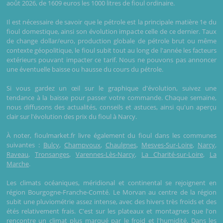
août 2026, de 1609 euros les 1000 litres de fioul ordinaire.
Il est nécessaire de savoir que le pétrole est la principale matière 1e du
fioul domestique, ainsi son évolution impacte celle de ce dernier. Taux
de change dollar/euro, production globale de pétrole brut ou même
contexte géopolitique, le fioul subit tout au long de l'année les facteurs
extérieurs pouvant impacter ce tarif. Nous ne pouvons pas annoncer
une éventuelle baisse ou hausse du cours du pétrole.
Si vous gardez un œil sur le graphique d'évolution, suivez une
tendance à la baisse pour passer votre commande. Chaque semaine,
nous diffusons des actualités, conseils et astuces, ainsi qu'un aperçu
clair sur l'évolution des prix du fioul à Narcy.
À noter, fioulmarket.fr livre également du fioul dans les communes
suivantes :
Bulcy
,
Champvoux
,
Chaulgnes
,
Mesves-Sur-Loire
,
Narcy
,
Raveau
,
Tronsanges
,
Varennes-Lès-Narcy
,
La Charité-sur-Loire
,
La
Marche
.
Les climats océaniques, méridional et continental se rejoignent en
région Bourgogne-Franche-Comté. Le Morvan au centre de la région
subit une pluviométrie assez intense, avec des hivers très froids et des
étés relativement frais. C'est sur les plateaux et montagnes que l'on
rencontre un climat plus marqué par le froid et l'humidité. Dans les