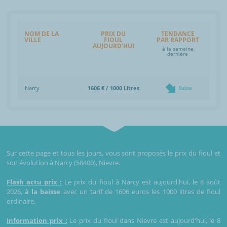
NOM DE LA
PRIX DU
TENDANCE
VILLE
FIOUL
PAR RAPPORT
AUJOURD'HUI
à la semaine
dernière
Narcy
1606 € / 1000 Litres
Baisse
Sur cette page et tous les jours, vous sont proposés le prix du fioul et
son évolution à Narcy (58400), Nievre.
Flash actu prix :
Le prix du fioul à Narcy est aujourd'hui, le 8 août
2026,
à la baisse
avec un tarif de 1606 euros les 1000 litres de fioul
ordinaire.
Information prix :
Le prix du fioul dans Nievre est aujourd'hui, le 8