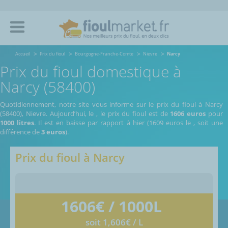
Accueil
Prix du fioul
Bourgogne-Franche-Comte
Nievre
Narcy
Prix du fioul domestique à
Narcy (58400)
Quotidiennement, notre site vous informe sur le prix du fioul à Narcy
(58400), Nievre.
Aujourd’hui, le
,
le prix du fioul est de
1606 euros
pour
1000 litres
. Il est en baisse par rapport à hier (1609 euros le
, soit une
différence de
3 euros
).
Prix du fioul à
Narcy
1606
€ / 1000L
soit 1,606€ / L