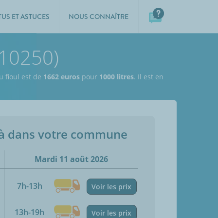
TUS ET ASTUCES
NOUS CONNAÎTRE
(10250)
u fioul est de
1662 euros
pour
1000 litres
. Il est en
jà dans votre commune
Mardi 11 août 2026
7h-13h
Voir les prix
13h-19h
Voir les prix