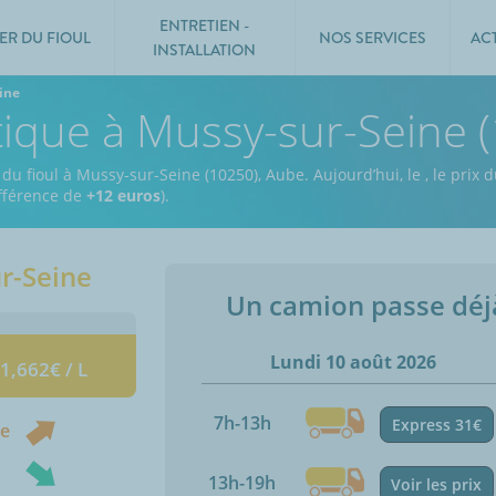
ENTRETIEN -
ER DU FIOUL
NOS SERVICES
AC
INSTALLATION
ine
tique à Mussy-sur-Seine 
 du fioul à Mussy-sur-Seine (10250), Aube.
Aujourd’hui, le
,
le prix d
ifférence de
+12 euros
).
r-Seine
Un camion passe dé
Lundi 10 août 2026
 1,662€ / L
7h-13h
Express 31€
ne
13h-19h
Voir les prix