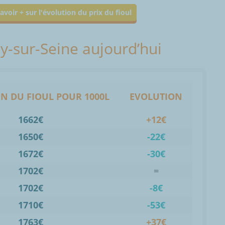
avoir + sur l'évolution du prix du fioul
sy-sur-Seine aujourd’hui
N DU FIOUL POUR 1000L
EVOLUTION
1662€
+12€
1650€
-22€
1672€
-30€
1702€
=
1702€
-8€
1710€
-53€
1763€
+37€