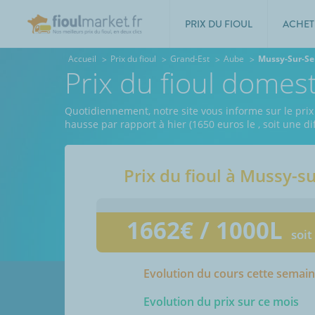
PRIX DU FIOUL
ACHET
Accueil
Prix du fioul
Grand-Est
Aube
Mussy-Sur-Se
Prix du fioul domes
Quotidiennement, notre site vous informe sur le prix
hausse par rapport à hier (1650 euros le
, soit une d
Prix du fioul à
Mussy-su
1662
€ / 1000L
soit
Evolution du cours cette semai
Evolution du prix sur ce mois