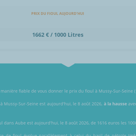
PRIX DU FIOUL AUJOURD'HUI
1662 € / 1000 Litres
manière fiable de vous donner le prix du fioul à Mussy-Sur-Seine (
 à Mussy-Sur-Seine est aujourd'hui, le 8 août 2026,
à la hausse
avec
ul dans Aube est aujourd'hui, le 8 août 2026, de 1616 euros les 1000 
itre de fioul évolue parallèlement à celui du baril de pétrole (m