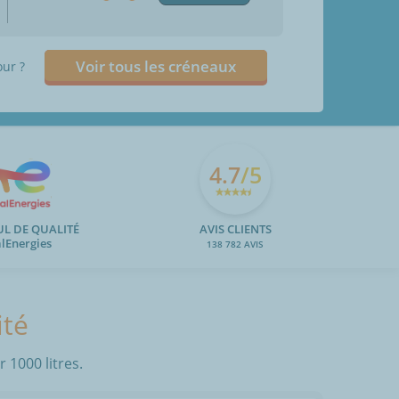
Voir tous les créneaux
our ?
4.7
/5
UL DE QUALITÉ
AVIS CLIENTS
alEnergies
138 782 AVIS
ité
 1000 litres.