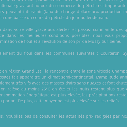
ationale gravitant autour du commerce du pétrole est importante d
rs peuvent intervenir (taux de change dollar/euro, production mo
ou une baisse du cours du pétrole du jour au lendemain.
on dans votre ville grâce aux alertes, et passez commande dès q
 dans les meilleures conditions possibles, nous vous prop
ommation de fioul et à l'évolution de son prix à Mussy-Sur-Seine.
 également du fioul dans les communes suivantes :
Courteron
,
Gy
n région Grand Est : la rencontre entre la zone viticole Champe
 Vosges fait apparaître un climat semi-continental. L'amplitude an
lement très vifs avec des masses d'airs sans nuages et font chu
 on relève au moins 25°C en été et les nuits restent plus que 
onsommation énergétique est plus élevée, les précipitations rest
 par an. De plus, cette moyenne est plus élevée sur les reliefs.
 n'oubliez pas de consulter les actualités prix rédigées par nos