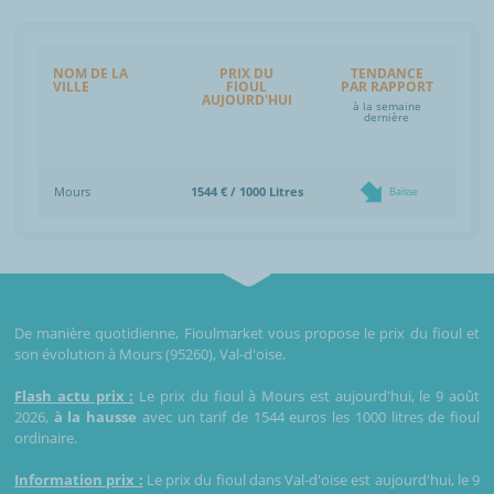
NOM DE LA
PRIX DU
TENDANCE
VILLE
FIOUL
PAR RAPPORT
AUJOURD'HUI
à la semaine
dernière
Mours
1544 € / 1000 Litres
Baisse
De manière quotidienne, Fioulmarket vous propose le prix du fioul et
son évolution à Mours (95260), Val-d'oise.
Flash actu prix :
Le prix du fioul à Mours est aujourd'hui, le 9 août
2026,
à la hausse
avec un tarif de 1544 euros les 1000 litres de fioul
ordinaire.
Information prix :
Le prix du fioul dans Val-d'oise est aujourd'hui, le 9