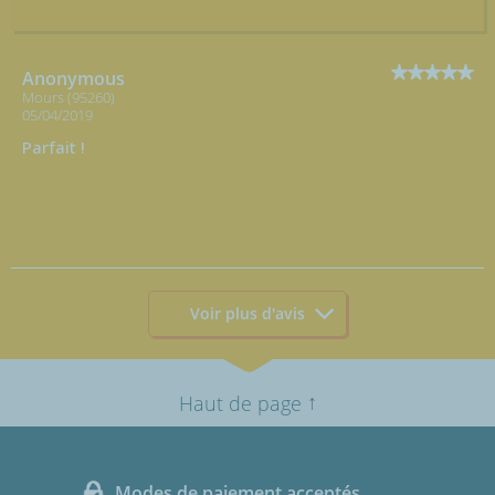
Anonymous
Mours (95260)
05/04/2019
Parfait !
Voir plus d'avis
↑
Haut de page
Modes de paiement acceptés