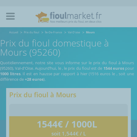
Accueil
Prix du fioul
île-De-France
Val-D'oise
Mours
Prix du fioul domestique à
Mours (95260)
Quotidiennement, notre site vous informe sur le prix du fioul à Mours
(95260), Val-d'Oise.
Aujourd’hui, le
,
le prix du fioul est de
1544 euros
pour
1000 litres
. Il est en hausse par rapport à hier (1516 euros le
, soit une
différence de
+28 euros
).
Prix du fioul à
Mours
1544
€ / 1000L
soit 1,544€ / L