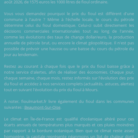
août 2026, de 1575 euros les 1000 litres de fioul ordinaire.
Vous vous demandez pourquoi le prix du fioul est différent d'une
commune à l'autre ? Même à l'échelle locale, le cours du pétrole
détermine celui du fioul domestique. Celui-ci subit directement les
décisions commerciales internationales tout au long de l'année,
comme les évolutions des taux de change dollar/euro, la production
annuelle de pétrole brut, ou encore le climat géopolitique. Il n'est pas
possible de prévoir une hausse ou une baisse du cours du pétrole du
jour au lendemain.
Restez au courant à chaque fois que le prix du fioul baisse grâce à
notre service d'alertes, afin de réaliser des économies. Chaque jour,
chaque semaine, chaque mois, restez informés sur l'évolution des prix
du fioul et accédez à nos services complets (actualités, astuces, alertes)
tout en suivant l'évolution du prix du fioul à Mours.
À noter, fioulmarket.fr livre également du fioul dans les communes
suivantes :
Beaumont-Sur-Oise
.
Le climat en Île-de-France est qualifié d’océanique altéré pour ces
écarts annuels de températures plus marqués et ces pluies moindres
par rapport à la bordure océanique. Bien que ce climat reste assez
homogène, la capitale représente néanmoins un îlot de chaleur dont