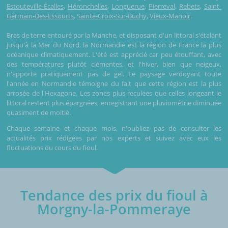
Estouteville-Écalles
,
Héronchelles
,
Longuerue
,
Pierreval
,
Rebets
,
Saint-
Germain-Des-Essourts
,
Sainte-Croix-Sur-Buchy
,
Vieux-Manoir
.
Bras de terre entouré par la Manche, et disposant d'un littoral s'étalant
jusqu'à la Mer du Nord, la Normandie est la région de France la plus
océanique climatiquement. L'été est apprécié car peu étouffant, avec
des températures plutôt clémentes, et l'hiver, bien que neigeux,
n'apporte pratiquement pas de gel. Le paysage verdoyant toute
l'année en Normandie témoigne du fait que cette région est la plus
arrosée de l'Hexagone. Les zones plus reculées que celles longeant le
littoral restent plus épargnées, enregistrant une pluviométrie diminuée
quasiment de moitié.
Chaque semaine et chaque mois, n'oubliez pas de consulter les
actualités prix rédigées par nos experts et suivez avec eux les
fluctuations du cours du fioul.
Tendance des prix du fioul à
Morgny-la-Pommeraye