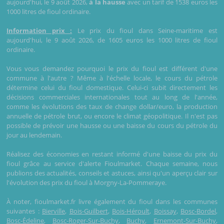
aujourd'hui, le 9 août 2026,
à la hausse
avec un tarif de 1538 euros les
1000 litres de fioul ordinaire.
Information prix :
Le prix du fioul dans Seine-maritime est
aujourd'hui, le 9 août 2026, de 1605 euros les 1000 litres de fioul
ordinaire.
Vous vous demandez pourquoi le prix du fioul est différent d'une
commune à l'autre ? Même à l'échelle locale, le cours du pétrole
détermine celui du fioul domestique. Celui-ci subit directement les
décisions commerciales internationales tout au long de l'année,
comme les évolutions des taux de change dollar/euro, la production
annuelle de pétrole brut, ou encore le climat géopolitique. Il n'est pas
possible de prévoir une hausse ou une baisse du cours du pétrole du
jour au lendemain.
Réalisez des économies en restant informé d'une baisse du prix du
fioul grâce au service d'alerte Fioulmarket. Chaque semaine, nous
publions des actualités, conseils et astuces, ainsi qu'un aperçu clair sur
l'évolution des prix du fioul à Morgny-La-Pommeraye.
À noter, fioulmarket.fr livre également du fioul dans les communes
suivantes :
Bierville
,
Bois-Guilbert
,
Bois-Héroult
,
Boissay
,
Bosc-Bordel
,
Bosc-Édeline
,
Bosc-Roger-Sur-Buchy
,
Buchy
,
Ernemont-Sur-Buchy
,