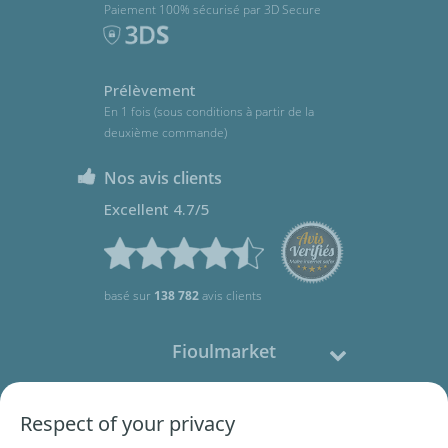
Paiement 100% sécurisé par 3D Secure
Prélèvement
En 1 fois (sous conditions à partir de la
deuxième commande)
Nos avis clients
Excellent 4.7/5
basé sur
138 782
avis clients
Fioulmarket
Fioul domestique
Respect of your privacy