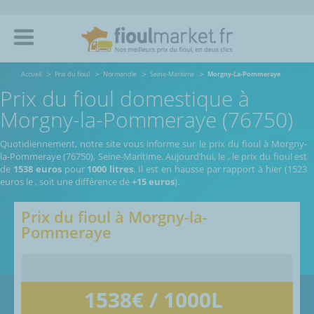
Accueil
Prix du fioul
Normandie
Seine-Maritime
Morgny-La-Pommeraye
Prix du fioul domestique à
Morgny-la-Pommeraye (76750)
Quotidiennement, notre site vous informe sur le prix du fioul à Morgny-
la-Pommeraye (76750), Seine-Maritime.
Aujourd’hui, le
,
le prix du fioul est
de
1538 euros
pour
1000 litres
. Il est en hausse par rapport à hier (1523
euros le
, soit une différence de
+15 euros
).
Prix du fioul à
Morgny-la-
Pommeraye
1538
€ / 1000L