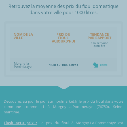
Retrouvez la moyenne des prix du fioul domestique
dans votre ville pour 1000 litres.
NOM DE LA
PRIX DU
TENDANCE
VILLE
FIOUL
PAR RAPPORT
AUJOURD'HUI
à la semaine
dernière
Morgny-la-
1538 € / 1000 Litres
Baisse
Pommeraye
Découvrez au jour le jour sur fioulmarket.fr le prix du fioul dans votre
commune comme ici à Morgny-La-Pommeraye (76750), Seine-
maritime.
Flash actu prix :
Le prix du fioul à Morgny-La-Pommeraye est