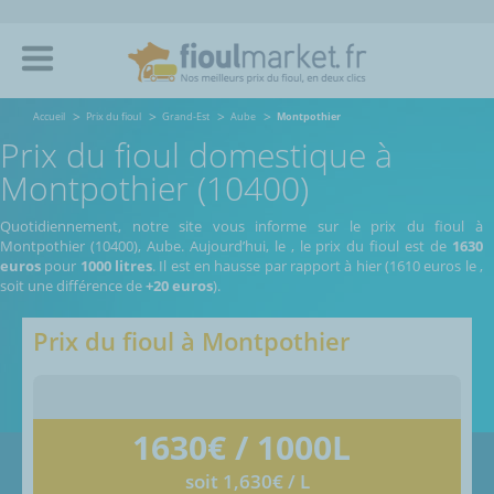
Accueil
Prix du fioul
Grand-Est
Aube
Montpothier
Prix du fioul domestique à
Montpothier (10400)
Quotidiennement, notre site vous informe sur le prix du fioul à
Montpothier (10400), Aube.
Aujourd’hui, le
,
le prix du fioul est de
1630
euros
pour
1000 litres
. Il est en hausse par rapport à hier (1610 euros le
,
soit une différence de
+20 euros
).
Prix du fioul à
Montpothier
1630
€ / 1000L
soit 1,630€ / L