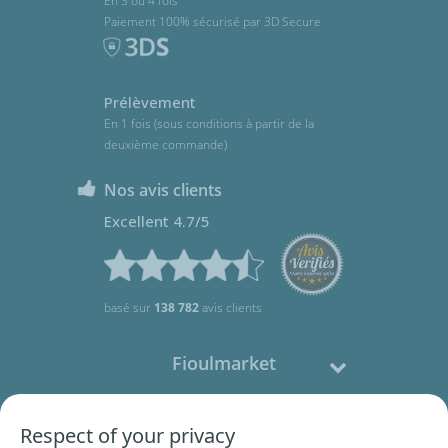
En 3 ou 4 fois
Paiement 100% sécurisé par 3D Secure
Prélèvement
En 1 fois (sous conditions à partir de la
deuxième commande)
Nos avis clients
Excellent 4.7/5
basé sur
138 782
avis clients
Fioulmarket
Fioul domestique
Respect of your privacy