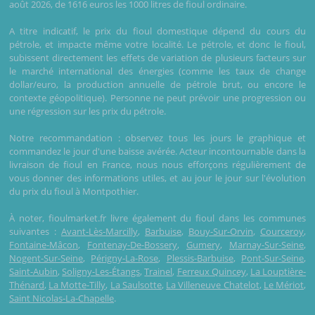
août 2026, de 1616 euros les 1000 litres de fioul ordinaire.
A titre indicatif, le prix du fioul domestique dépend du cours du
pétrole, et impacte même votre localité. Le pétrole, et donc le fioul,
subissent directement les effets de variation de plusieurs facteurs sur
le marché international des énergies (comme les taux de change
dollar/euro, la production annuelle de pétrole brut, ou encore le
contexte géopolitique). Personne ne peut prévoir une progression ou
une régression sur les prix du pétrole.
Notre recommandation : observez tous les jours le graphique et
commandez le jour d'une baisse avérée. Acteur incontournable dans la
livraison de fioul en France, nous nous efforçons régulièrement de
vous donner des informations utiles, et au jour le jour sur l'évolution
du prix du fioul à Montpothier.
À noter, fioulmarket.fr livre également du fioul dans les communes
suivantes :
Avant-Lès-Marcilly
,
Barbuise
,
Bouy-Sur-Orvin
,
Courceroy
,
Fontaine-Mâcon
,
Fontenay-De-Bossery
,
Gumery
,
Marnay-Sur-Seine
,
Nogent-Sur-Seine
,
Périgny-La-Rose
,
Plessis-Barbuise
,
Pont-Sur-Seine
,
Saint-Aubin
,
Soligny-Les-Étangs
,
Trainel
,
Ferreux Quincey
,
La Louptière-
Thénard
,
La Motte-Tilly
,
La Saulsotte
,
La Villeneuve Chatelot
,
Le Mériot
,
Saint Nicolas-La-Chapelle
.