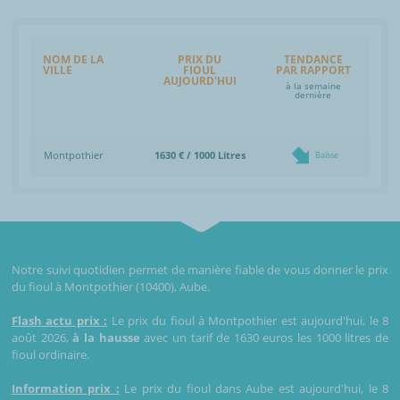
NOM DE LA
PRIX DU
TENDANCE
VILLE
FIOUL
PAR RAPPORT
AUJOURD'HUI
à la semaine
dernière
Montpothier
1630 € / 1000 Litres
Baisse
Notre suivi quotidien permet de manière fiable de vous donner le prix
du fioul à Montpothier (10400), Aube.
Flash actu prix :
Le prix du fioul à Montpothier est aujourd'hui, le 8
août 2026,
à la hausse
avec un tarif de 1630 euros les 1000 litres de
fioul ordinaire.
Information prix :
Le prix du fioul dans Aube est aujourd'hui, le 8