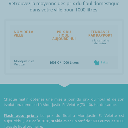
Retrouvez la moyenne des prix du fioul domestique
dans votre ville pour 1000 litres.
NOM DE LA
PRIX DU
TENDANCE
VILLE
FIOUL
PAR RAPPORT
AUJOURD'HUI
à la semaine
dernière
Montjustin et
1603 € / 1000 Litres
Baisse
Velotte
Chaque matin obtenez une mise à jour du prix du fioul et de son
évolution, comme ici à Montjustin Et Velotte (70110), Haute-saone.
Flash actu prix :
Le prix du fioul à Montjustin Et Velotte est
aujourd'hui, le 8 août 2026,
stable
avec un tarif de 1603 euros les 1000
litres de fioul ordinaire.