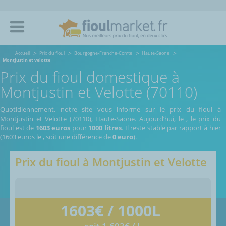
Accueil
Prix du fioul
Bourgogne-Franche-Comte
Haute-Saone
Montjustin et velotte
Prix du fioul domestique à
Montjustin et Velotte (70110)
Quotidiennement, notre site vous informe sur le prix du fioul à
Montjustin et Velotte (70110), Haute-Saone.
Aujourd’hui, le
,
le prix du
fioul est de
1603 euros
pour
1000 litres
. Il reste stable par rapport à hier
(1603 euros le
, soit une différence de
0 euro
).
Prix du fioul à
Montjustin et Velotte
1603
€ / 1000L