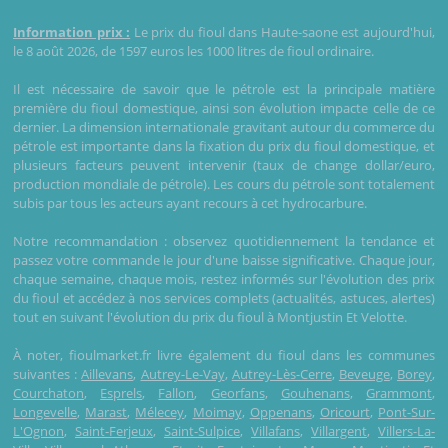
Information prix :
Le prix du fioul dans Haute-saone est aujourd'hui,
le 8 août 2026, de 1597 euros les 1000 litres de fioul ordinaire.
Il est nécessaire de savoir que le pétrole est la principale matière
première du fioul domestique, ainsi son évolution impacte celle de ce
dernier. La dimension internationale gravitant autour du commerce du
pétrole est importante dans la fixation du prix du fioul domestique, et
plusieurs facteurs peuvent intervenir (taux de change dollar/euro,
production mondiale de pétrole). Les cours du pétrole sont totalement
subis par tous les acteurs ayant recours à cet hydrocarbure.
Notre recommandation : observez quotidiennement la tendance et
passez votre commande le jour d'une baisse significative. Chaque jour,
chaque semaine, chaque mois, restez informés sur l'évolution des prix
du fioul et accédez à nos services complets (actualités, astuces, alertes)
tout en suivant l'évolution du prix du fioul à Montjustin Et Velotte.
À noter, fioulmarket.fr livre également du fioul dans les communes
suivantes :
Aillevans
,
Autrey-Le-Vay
,
Autrey-Lès-Cerre
,
Beveuge
,
Borey
,
Courchaton
,
Esprels
,
Fallon
,
Georfans
,
Gouhenans
,
Grammont
,
Longevelle
,
Marast
,
Mélecey
,
Moimay
,
Oppenans
,
Oricourt
,
Pont-Sur-
L'Ognon
,
Saint-Ferjeux
,
Saint-Sulpice
,
Villafans
,
Villargent
,
Villers-La-