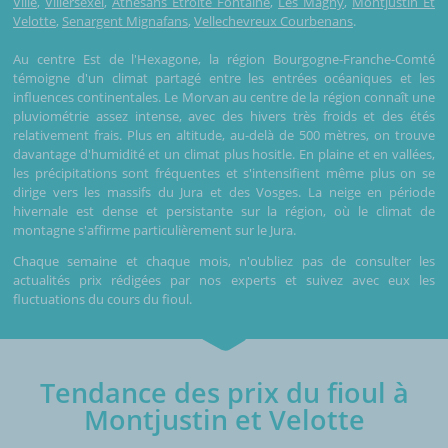
Ville
,
Villersexel
,
Athesans Etroite Fontaine
,
Les Magny
,
Montjustin Et
Velotte
,
Senargent Mignafans
,
Vellechevreux Courbenans
.
Au centre Est de l'Hexagone, la région Bourgogne-Franche-Comté
témoigne d'un climat partagé entre les entrées océaniques et les
influences continentales. Le Morvan au centre de la région connaît une
pluviométrie assez intense, avec des hivers très froids et des étés
relativement frais. Plus en altitude, au-delà de 500 mètres, on trouve
davantage d'humidité et un climat plus hositle. En plaine et en vallées,
les précipitations sont fréquentes et s'intensifient même plus on se
dirige vers les massifs du Jura et des Vosges. La neige en période
hivernale est dense et persistante sur la région, où le climat de
montagne s'affirme particulièrement sur le Jura.
Chaque semaine et chaque mois, n'oubliez pas de consulter les
actualités prix rédigées par nos experts et suivez avec eux les
fluctuations du cours du fioul.
Tendance des prix du fioul à
Montjustin et Velotte