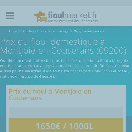
Accueil
Prix du fioul
Occitanie
Ariege
Montjoie-En-Couserans
Prix du fioul domestique à
Montjoie-en-Couserans (09200)
Quotidiennement, notre site vous informe sur le prix du fioul à Montjoie-
en-Couserans (09200), Ariege.
Aujourd’hui, le
,
le prix du fioul est de
1650
euros
pour
1000 litres
. Il est en baisse par rapport à hier (1654 euros le
,
soit une différence de
4 euros
).
Prix du fioul à
Montjoie-en-
Couserans
1650
€ / 1000L