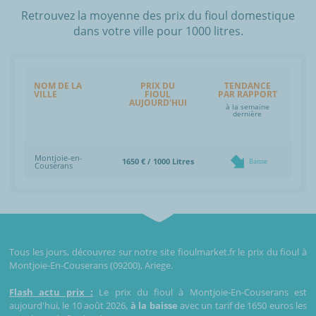
Retrouvez la moyenne des prix du fioul domestique
dans votre ville pour 1000 litres.
NOM DE LA
PRIX DU
TENDANCE
VILLE
FIOUL
PAR RAPPORT
AUJOURD'HUI
à la semaine
dernière
Montjoie-en-
1650 € / 1000 Litres
Baisse
Couserans
Tous les jours, découvrez sur notre site fioulmarket.fr le prix du fioul à
Montjoie-En-Couserans (09200), Ariege.
Flash actu prix :
Le prix du fioul à Montjoie-En-Couserans est
aujourd'hui, le 10 août 2026,
à la baisse
avec un tarif de 1650 euros les