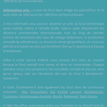
1000 litres de fioul ordinaire.
Information prix :
Le prix du fioul dans Ariege est aujourd'hui, le 10
août 2026, de 1650 euros les 1000 litres de fioul ordinaire.
A titre informatif, vous pouvez observer un prix du fioul domestique
assez volatile, même à l'échelle locale. Celui-ci subit directement les
décisions commerciales internationales tout au long de l'année,
comme les évolutions des taux de change dollar/euro, la production
annuelle de pétrole brut, ou encore le climat géopolitique. Un cours du
pétrole à la baisse ne veut pas forcément dire qu'il repartira à la hausse
le lendemain.
Grâce à notre service d'alerte, vous pouvez être tenu au courant
lorsque le fioul connaît une baisse, et donc en commander. Chaque
semaine, nous vous proposons des actualités, conseils et astuces, ainsi
qu'un aperçu clair sur l'évolution des prix du fioul à Montjoie-En-
Couserans.
À noter, fioulmarket.fr livre également du fioul dans les communes
suivantes :
Alos
,
Encourtiech
,
Erp
,
Eycheil
,
Lacourt
,
Montégut-En-
Couserans
,
Montesquieu-Avantès
,
Moulis
,
Rivèrenert
,
Saint-Girons
.
A l'abri des afflux océaniques grâce aux Pyrénées et au Massif Central,