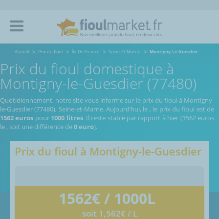
Accueil
Prix du fioul
île-De-France
Seine-Et-Marne
Montigny-Le-Guesdier
Prix du fioul domestique à
Montigny-le-Guesdier (77480)
Quotidiennement, notre site vous informe sur le prix du fioul à Montigny-
le-Guesdier (77480), Seine-et-Marne.
Aujourd’hui, le
,
le prix du fioul est de
1562 euros
pour
1000 litres
. Il reste stable par rapport à hier (1562 euros
le
, soit une différence de
0 euro
).
Prix du fioul à
Montigny-le-Guesdier
1562
€ / 1000L
soit 1,562€ / L