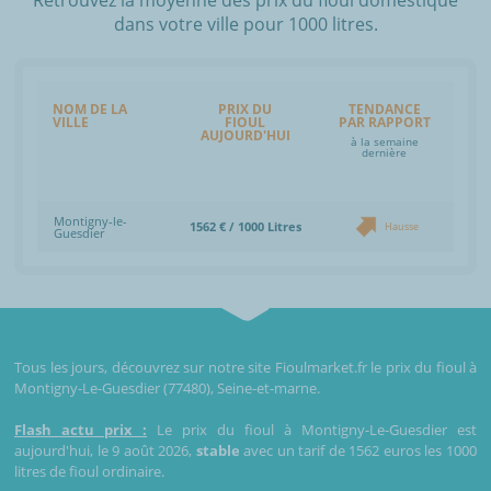
dans votre ville pour 1000 litres.
NOM DE LA
PRIX DU
TENDANCE
VILLE
FIOUL
PAR RAPPORT
AUJOURD'HUI
à la semaine
dernière
Montigny-le-
1562 € / 1000 Litres
Hausse
Guesdier
Tous les jours, découvrez sur notre site Fioulmarket.fr le prix du fioul à
Montigny-Le-Guesdier (77480), Seine-et-marne.
Flash actu prix :
Le prix du fioul à Montigny-Le-Guesdier est
aujourd'hui, le 9 août 2026,
stable
avec un tarif de 1562 euros les 1000
litres de fioul ordinaire.