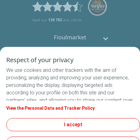
basé sur
138 782
avis clients
Fioulmarket
Fioul domestique
Respect of your privacy
We use cookies and other trackers with the aim of
Nous contacter
providing, analyzing and improving your user experience,
personalizing the display, displaying targeted ads
Suivez-nous
according to your profile on both this site and our
partners' sites, and allowing you to share our content over
social media. In accordance with French legislation,
View the Personal Data and Tracker Policy
certain audience measurement cookies are stored by
default. You can change your cookie settings at any time
I accept
Conditions Générales de Vente
by clicking on the "Manage my cookies" button. By clicking
Conditions générales d'utilisation
on the "Accept" button, you agree that we may store all