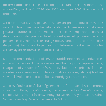
Information prix :
Le prix du fioul dans Seine-et-marne est
aujourd'hui, le 9 août 2026, de 1602 euros les 1000 litres de fioul
ordinaire.
A titre informatif, vous pouvez observer un prix du fioul domestique
assez fluctuant, même à l'échelle locale. La dimension internationale
gravitant autour du commerce du pétrole est importante dans la
détermination du prix du fioul domestique, et plusieurs facteurs
peuvent intervenir (taux de change dollar/euro, production mondiale
de pétrole). Les cours du pétrole sont totalement subis par tous les
acteurs ayant recours à cet hydrocarbure.
Notre recommandation : observez quotidiennement la tendance et
commandez le jour d'une baisse avérée. Chaque jour, chaque semaine,
chaque mois, restez informés sur l'évolution des prix du fioul et
accédez à nos services complets (actualités, astuces, alertes) tout en
suivant l'évolution du prix du fioul à Montigny-Le-Guesdier.
À noter, fioulmarket.fr livre également du fioul dans les communes
suivantes :
Baby
,
Bray-Sur-Seine
,
Fontaine-Fourches
,
Grisy-Sur-Seine
,
Jaulnes
,
Mousseaux-Lès-Bray
,
Mouy-Sur-Seine
,
Passy-Sur-Seine
,
Saint-
Sauveur-Lès-Bray
,
Villenauxe-La-Petite
,
Villuis
.