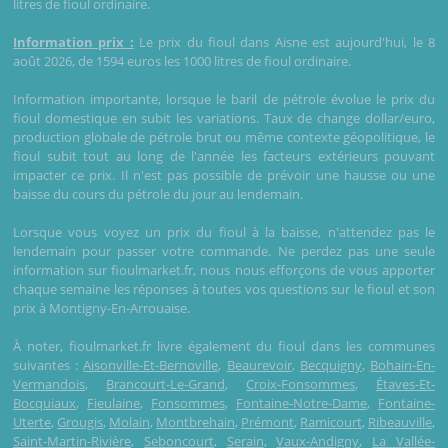
litres de fioul ordinaire.
Information prix :
Le prix du fioul dans Aisne est aujourd'hui, le 8
août 2026, de 1594 euros les 1000 litres de fioul ordinaire.
Information importante, lorsque le baril de pétrole évolue le prix du
fioul domestique en subit les variations. Taux de change dollar/euro,
production globale de pétrole brut ou même contexte géopolitique, le
fioul subit tout au long de l'année les facteurs extérieurs pouvant
impacter ce prix. Il n'est pas possible de prévoir une hausse ou une
baisse du cours du pétrole du jour au lendemain.
Lorsque vous voyez un prix du fioul à la baisse, n'attendez pas le
lendemain pour passer votre commande. Ne perdez pas une seule
information sur fioulmarket.fr, nous nous efforçons de vous apporter
chaque semaine les réponses à toutes vos questions sur le fioul et son
prix à Montigny-En-Arrouaise.
À noter, fioulmarket.fr livre également du fioul dans les communes
suivantes :
Aisonville-Et-Bernoville
,
Beaurevoir
,
Becquigny
,
Bohain-En-
Vermandois
,
Brancourt-Le-Grand
,
Croix-Fonsommes
,
Étaves-Et-
Bocquiaux
,
Fieulaine
,
Fonsommes
,
Fontaine-Notre-Dame
,
Fontaine-
Uterte
,
Grougis
,
Molain
,
Montbrehain
,
Prémont
,
Ramicourt
,
Ribeauville
,
Saint-Martin-Rivière
,
Seboncourt
,
Serain
,
Vaux-Andigny
,
La Vallée-