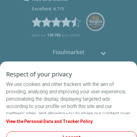
Excellent 4.7/5
basé sur
138 782
avis clients
Fioulmarket
Fioul domestique
Respect of your privacy
We use cookies and other trackers with the aim of
Nous contacter
providing, analyzing and improving your user experience,
personalizing the display, displaying targeted ads
Suivez-nous
according to your profile on both this site and our
partners' sites, and allowing you to share our content over
social media. In accordance with French legislation,
View the Personal Data and Tracker Policy
certain audience measurement cookies are stored by
default. You can change your cookie settings at any time