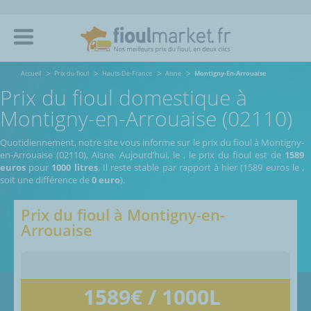
Accueil
Prix du fioul
Hauts-De-France
Aisne
Montigny-En-Arrouaise
Prix du fioul domestique à
Montigny-en-Arrouaise (02110)
Quotidiennement, notre site vous informe sur le prix du fioul à Montigny-
en-Arrouaise (02110), Aisne.
Aujourd’hui, le
,
le prix du fioul est de
1589
euros
pour
1000 litres
. Il reste stable par rapport à hier (1589 euros le
,
soit une différence de
0 euro
).
Prix du fioul à
Montigny-en-
Arrouaise
1589
€ / 1000L