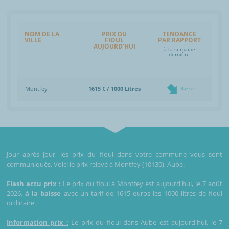
NOM DE LA
PRIX DU
TENDANCE
VILLE
FIOUL
PAR RAPPORT
AUJOURD'HUI
à la semaine
dernière
Montfey
1615 € / 1000 Litres
Baisse
Jour après jour, les prix du fioul dans votre commune vous sont
communiqués. Voici le prix relevé à Montfey (10130), Aube.
Flash actu prix :
Le prix du fioul à Montfey est aujourd'hui, le 7 août
2026,
à la baisse
avec un tarif de 1615 euros les 1000 litres de fioul
ordinaire.
Information prix :
Le prix du fioul dans Aube est aujourd'hui, le 7