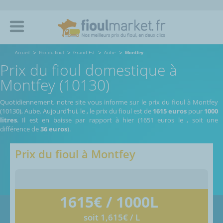
Accueil
Prix du fioul
Grand-Est
Aube
Montfey
Prix du fioul domestique à
Montfey (10130)
Quotidiennement, notre site vous informe sur le prix du fioul à Montfey
(10130), Aube.
Aujourd’hui, le
,
le prix du fioul est de
1615 euros
pour
1000
litres
. Il est en baisse par rapport à hier (1651 euros le
, soit une
différence de
36 euros
).
Prix du fioul à
Montfey
1615
€ / 1000L
soit 1,615€ / L