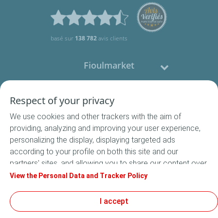
basé sur
138 782
avis clients
Fioulmarket
Fioul domestique
Respect of your privacy
We use cookies and other trackers with the aim of
Nous contacter
providing, analyzing and improving your user experience,
personalizing the display, displaying targeted ads
Suivez-nous
according to your profile on both this site and our
partners' sites, and allowing you to share our content over
social media. In accordance with French legislation,
View the Personal Data and Tracker Policy
certain audience measurement cookies are stored by
default. You can change your cookie settings at any time
I accept
Conditions Générales de Vente
by clicking on the "Manage my cookies" button. By clicking