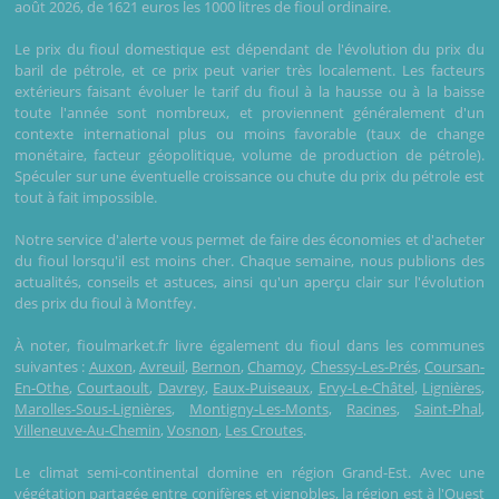
août 2026, de 1621 euros les 1000 litres de fioul ordinaire.
Le prix du fioul domestique est dépendant de l'évolution du prix du
baril de pétrole, et ce prix peut varier très localement. Les facteurs
extérieurs faisant évoluer le tarif du fioul à la hausse ou à la baisse
toute l'année sont nombreux, et proviennent généralement d'un
contexte international plus ou moins favorable (taux de change
monétaire, facteur géopolitique, volume de production de pétrole).
Spéculer sur une éventuelle croissance ou chute du prix du pétrole est
tout à fait impossible.
Notre service d'alerte vous permet de faire des économies et d'acheter
du fioul lorsqu'il est moins cher. Chaque semaine, nous publions des
actualités, conseils et astuces, ainsi qu'un aperçu clair sur l'évolution
des prix du fioul à Montfey.
À noter, fioulmarket.fr livre également du fioul dans les communes
suivantes :
Auxon
,
Avreuil
,
Bernon
,
Chamoy
,
Chessy-Les-Prés
,
Coursan-
En-Othe
,
Courtaoult
,
Davrey
,
Eaux-Puiseaux
,
Ervy-Le-Châtel
,
Lignières
,
Marolles-Sous-Lignières
,
Montigny-Les-Monts
,
Racines
,
Saint-Phal
,
Villeneuve-Au-Chemin
,
Vosnon
,
Les Croutes
.
Le climat semi-continental domine en région Grand-Est. Avec une
végétation partagée entre conifères et vignobles, la région est à l'Ouest