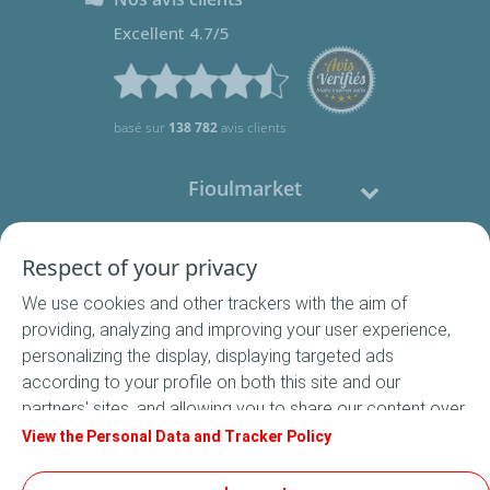
Excellent 4.7/5
basé sur
138 782
avis clients
Fioulmarket
Fioul domestique
Respect of your privacy
We use cookies and other trackers with the aim of
Nous contacter
providing, analyzing and improving your user experience,
personalizing the display, displaying targeted ads
Suivez-nous
according to your profile on both this site and our
partners' sites, and allowing you to share our content over
social media. In accordance with French legislation,
View the Personal Data and Tracker Policy
certain audience measurement cookies are stored by
default. You can change your cookie settings at any time