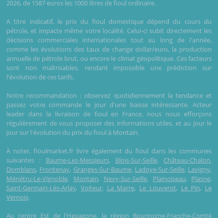
2026, de 1587 euros les 1000 litres de fioul ordinaire.
A titre indicatif, le prix du fioul domestique dépend du cours du
pétrole, et impacte même votre localité. Celui-ci subit directement les
décisions commerciales internationales tout au long de l'année,
comme les évolutions des taux de change dollar/euro, la production
annuelle de pétrole brut, ou encore le climat géopolitique. Ces facteurs
sont non maîtrisables, rendant impossible une prédiction sur
l'évolution de ces tarifs.
Notre recommandation : observez quotidiennement la tendance et
passez votre commande le jour d'une baisse intéressante. Acteur
leader dans la livraison de fioul en France, nous nous efforçons
régulièrement de vous proposer des informations utiles, et au jour le
jour sur l'évolution du prix du fioul à Montain.
À noter, fioulmarket.fr livre également du fioul dans les communes
suivantes :
Baume-Les-Messieurs
,
Blois-Sur-Seille
,
Château-Chalon
,
Domblans
,
Frontenay
,
Granges-Sur-Baume
,
Ladoye-Sur-Seille
,
Lavigny
,
Ménétru-Le-Vignoble
,
Montain
,
Nevy-Sur-Seille
,
Plainoiseau
,
Plasne
,
Saint-Germain-Lès-Arlay
,
Voiteur
,
La Marre
,
Le Louverot
,
Le Pin
,
Le
Vernois
.
Au centre Est de l'Hexagone, la région Bourgogne-Franche-Comté