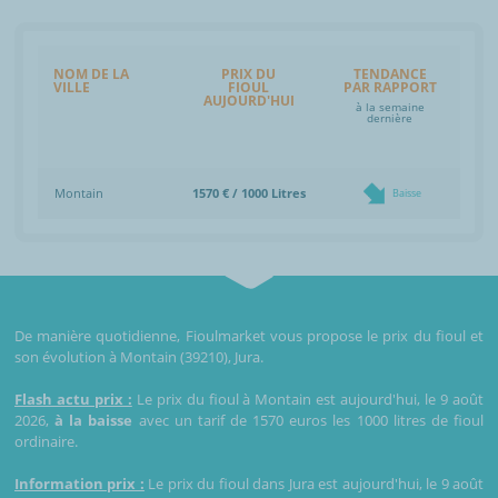
NOM DE LA
PRIX DU
TENDANCE
VILLE
FIOUL
PAR RAPPORT
AUJOURD'HUI
à la semaine
dernière
Montain
1570 € / 1000 Litres
Baisse
De manière quotidienne, Fioulmarket vous propose le prix du fioul et
son évolution à Montain (39210), Jura.
Flash actu prix :
Le prix du fioul à Montain est aujourd'hui, le 9 août
2026,
à la baisse
avec un tarif de 1570 euros les 1000 litres de fioul
ordinaire.
Information prix :
Le prix du fioul dans Jura est aujourd'hui, le 9 août