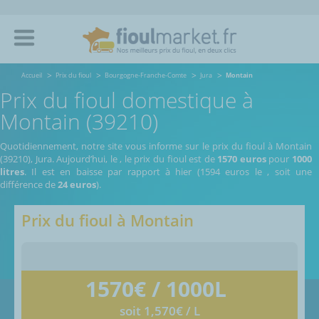
Accueil
Prix du fioul
Bourgogne-Franche-Comte
Jura
Montain
Prix du fioul domestique à
Montain (39210)
Quotidiennement, notre site vous informe sur le prix du fioul à Montain
(39210), Jura.
Aujourd’hui, le
,
le prix du fioul est de
1570 euros
pour
1000
litres
. Il est en baisse par rapport à hier (1594 euros le
, soit une
différence de
24 euros
).
Prix du fioul à
Montain
1570
€ / 1000L
soit 1,570€ / L