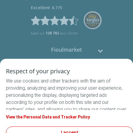
Excellent 4.7/5
basé sur
138 782
avis clients
Fioulmarket
Fioul domestique
Respect of your privacy
We use cookies and other trackers with the aim of
Nous contacter
providing, analyzing and improving your user experience,
personalizing the display, displaying targeted ads
Suivez-nous
according to your profile on both this site and our
partners' sites, and allowing you to share our content over
social media. In accordance with French legislation,
View the Personal Data and Tracker Policy
certain audience measurement cookies are stored by
default. You can change your cookie settings at any time
I accept