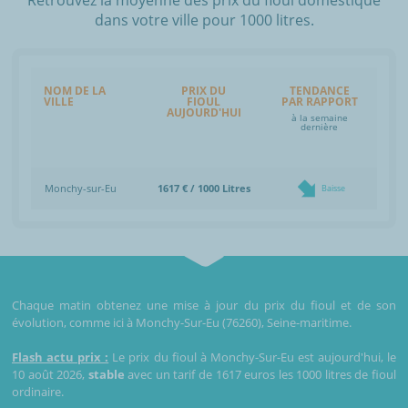
dans votre ville pour 1000 litres.
NOM DE LA
PRIX DU
TENDANCE
VILLE
FIOUL
PAR RAPPORT
AUJOURD'HUI
à la semaine
dernière
Monchy-sur-Eu
1617 € / 1000 Litres
Baisse
Chaque matin obtenez une mise à jour du prix du fioul et de son
évolution, comme ici à Monchy-Sur-Eu (76260), Seine-maritime.
Flash actu prix :
Le prix du fioul à Monchy-Sur-Eu est aujourd'hui, le
10 août 2026,
stable
avec un tarif de 1617 euros les 1000 litres de fioul
ordinaire.