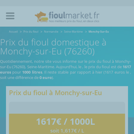
Accueil
Prix du fioul
Normandie
Seine-Maritime
Monchy-Sur-Eu
Prix du fioul domestique à
Monchy-sur-Eu (76260)
Quotidiennement, notre site vous informe sur le prix du fioul à Monchy-
sur-Eu (76260), Seine-Maritime.
Aujourd’hui, le
,
le prix du fioul est de
1617
euros
pour
1000 litres
. Il reste stable par rapport à hier (1617 euros le
,
soit une différence de
0 euro
).
Prix du fioul à
Monchy-sur-Eu
1617
€ / 1000L
soit 1,617€ / L