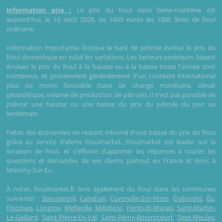
Information prix :
Le prix du fioul dans Seine-maritime est
aujourd'hui, le 10 août 2026, de 1605 euros les 1000 litres de fioul
ordinaire.
Information importante, lorsque le baril de pétrole évolue le prix du
fioul domestique en subit les variations. Les facteurs extérieurs faisant
évoluer le prix du fioul à la hausse ou à la baisse toute l'année sont
nombreux, et proviennent généralement d'un contexte international
plus ou moins favorable (taux de change monétaire, climat
géopolitique, volume de production de pétrole). Il n'est pas possible de
prévoir une hausse ou une baisse du prix du pétrole du jour au
lendemain.
Faites des économies en restant informé d'une baisse du prix du fioul
grâce au service d'alerte Fioulmarket. Fioulmarket est leader sur la
livraison de fioul, et s'efforce d'apporter les réponses à toutes les
questions et demandes de ses clients, partout en France et donc à
Monchy-Sur-Eu.
À noter, fioulmarket.fr livre également du fioul dans les communes
suivantes :
Baromesnil
,
Canehan
,
Cuverville-Sur-Yères
,
Étalondes
,
Eu
,
Flocques
,
Longroy
,
Melleville
,
Millebosc
,
Ponts-Et-Marais
,
Saint-Martin-
Le-Gaillard
,
Saint-Pierre-En-Val
,
Saint-Rémy-Boscrocourt
,
Sept-Meules
,