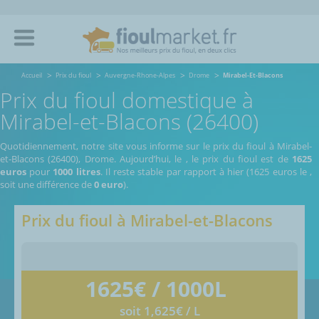
Accueil
Prix du fioul
Auvergne-Rhone-Alpes
Drome
Mirabel-Et-Blacons
Prix du fioul domestique à
Mirabel-et-Blacons (26400)
Quotidiennement, notre site vous informe sur le prix du fioul à Mirabel-
et-Blacons (26400), Drome.
Aujourd’hui, le
,
le prix du fioul est de
1625
euros
pour
1000 litres
. Il reste stable par rapport à hier (1625 euros le
,
soit une différence de
0 euro
).
Prix du fioul à
Mirabel-et-Blacons
1625
€ / 1000L
soit 1,625€ / L