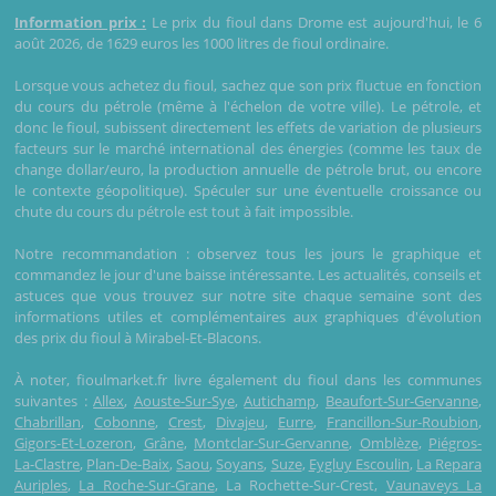
Information prix :
Le prix du fioul dans Drome est aujourd'hui, le 6
août 2026, de 1629 euros les 1000 litres de fioul ordinaire.
Lorsque vous achetez du fioul, sachez que son prix fluctue en fonction
du cours du pétrole (même à l'échelon de votre ville). Le pétrole, et
donc le fioul, subissent directement les effets de variation de plusieurs
facteurs sur le marché international des énergies (comme les taux de
change dollar/euro, la production annuelle de pétrole brut, ou encore
le contexte géopolitique). Spéculer sur une éventuelle croissance ou
chute du cours du pétrole est tout à fait impossible.
Notre recommandation : observez tous les jours le graphique et
commandez le jour d'une baisse intéressante. Les actualités, conseils et
astuces que vous trouvez sur notre site chaque semaine sont des
informations utiles et complémentaires aux graphiques d'évolution
des prix du fioul à Mirabel-Et-Blacons.
À noter, fioulmarket.fr livre également du fioul dans les communes
suivantes :
Allex
,
Aouste-Sur-Sye
,
Autichamp
,
Beaufort-Sur-Gervanne
,
Chabrillan
,
Cobonne
,
Crest
,
Divajeu
,
Eurre
,
Francillon-Sur-Roubion
,
Gigors-Et-Lozeron
,
Grâne
,
Montclar-Sur-Gervanne
,
Omblèze
,
Piégros-
La-Clastre
,
Plan-De-Baix
,
Saou
,
Soyans
,
Suze
,
Eygluy Escoulin
,
La Repara
Auriples
,
La Roche-Sur-Grane
, La Rochette-Sur-Crest,
Vaunaveys La