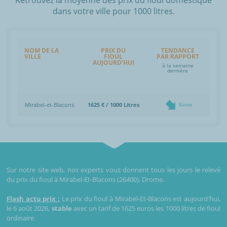
dans votre ville pour 1000 litres.
NOM DE LA
PRIX DU
TENDANCE
VILLE
FIOUL
PAR RAPPORT
AUJOURD'HUI
à la semaine
dernière
Mirabel-et-Blacons
1625 € / 1000 Litres
Baisse
Sur notre site web, nos experts vous donnent tous les jours le relevé
du prix du fioul à Mirabel-Et-Blacons (26400), Drome.
Flash actu prix :
Le prix du fioul à Mirabel-Et-Blacons est aujourd'hui,
le 6 août 2026,
stable
avec un tarif de 1625 euros les 1000 litres de fioul
ordinaire.