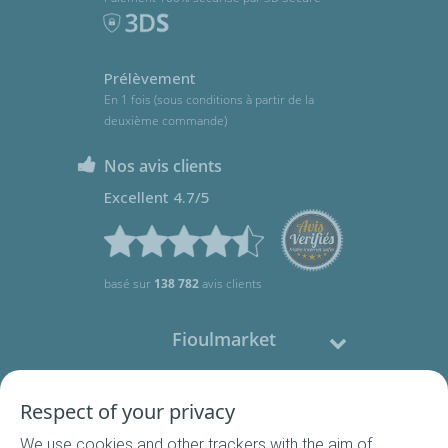
Prélèvement
En 1 fois (sous conditions à partir de la
deuxième commande)
Nos avis clients
Excellent 4.7/5
basé sur
138 782
avis clients
Fioulmarket
Fioul domestique
Respect of your privacy
We use cookies and other trackers with the aim of