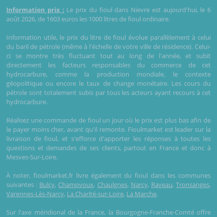
Information prix :
Le prix du fioul dans Nievre est aujourd'hui, le 6
août 2026, de 1603 euros les 1000 litres de fioul ordinaire.
Information utile, le prix du litre de fioul évolue parallèlement à celui
du baril de pétrole (même à l'échelle de votre ville de résidence). Celui-
ci se montre très fluctuant tout au long de l'année, et subit
directement les facteurs responsables du commerce de cet
hydrocarbure, comme la production mondiale, le contexte
géopolitique ou encore le taux de change monétaire. Les cours du
pétrole sont totalement subis par tous les acteurs ayant recours à cet
hydrocarbure.
Réalisez une commande de fioul un jour où le prix est plus bas afin de
le payer moins cher, avant qu'il remonte. Fioulmarket est leader sur la
livraison de fioul, et s'efforce d'apporter les réponses à toutes les
questions et demandes de ses clients, partout en France et donc à
Mesves-Sur-Loire.
À noter, fioulmarket.fr livre également du fioul dans les communes
suivantes :
Bulcy
,
Champvoux
,
Chaulgnes
,
Narcy
,
Raveau
,
Tronsanges
,
Varennes-Lès-Narcy
,
La Charité-sur-Loire
,
La Marche
.
Sur l'axe méridional de la France, la Bourgogne-Franche-Comté offre