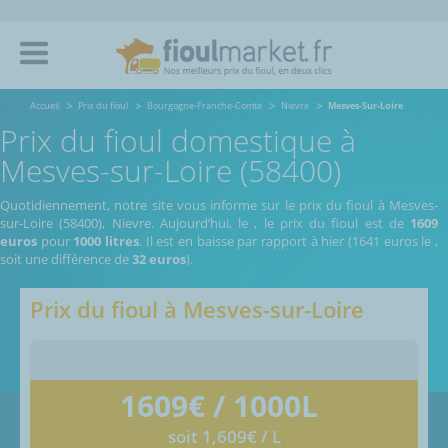
Accueil
Prix du fioul
Bourgogne-Franche-Comte
Nievre
Mesves-Sur-Loire
Prix du fioul domestique à
Mesves-sur-Loire (58400)
Quotidiennement, notre site vous informe sur le prix du fioul à Mesves-
sur-Loire (58400), Nievre.
Aujourd’hui, le
,
le prix du fioul est de
1609
euros
pour
1000 litres
. Il est en baisse par rapport à hier (1641 euros le
,
soit une différence de
32 euros
).
Prix du fioul à
Mesves-sur-Loire
1609
€ / 1000L
soit 1,609€ / L