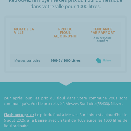
dans votre ville pour 1000 litres.
NOM DE LA
PRIX DU
TENDANCE
VILLE
FIOUL
PAR RAPPORT
AUJOURD'HUI
à la semaine
dernière
Mesves-sur-Loire
1609 € / 1000 Litres
Baisse
Jour après jour, les prix du fioul dans votre commune vous sont
communiqués. Voici le prix relevé à Mesves-Sur-Loire (58400), Nievre.
Flash actu prix :
Le prix du fioul à Mesves-Sur-Loire est aujourd'hui, le
6 août 2026,
à la baisse
avec un tarif de 1609 euros les 1000 litres de
fioul ordinaire.