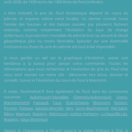
août 2026, de 1630 euros les 1000 litres de fioul ordinaire.
A titre indicatif, le prix du fioul domestique dépend du cours du
pétrole, et impacte même votre localité. Ce dernier connaît toute
l'année des hausses et des baisses causées par plusieurs facteurs
externes, comme notamment l'évolution du taux de change
dollar/euro, la production mondiale de pétrole brut ou encore le climat
géopolitique plus ou moins favorable. Spéculer sur une éventuelle
croissance ou chute du prix du pétrole est tout à fait impossible.
Si vous gardez un œil sur le graphique d'évolution, suivez une
tendance à la baisse pour passer votre commande. Toutes les
informations que vous recherchez et l'évolution du prix du fioul chez
vous sont réunies sur notre site : découvrez nos actus, astuces et
conseils. Suivez ici l'évolution du cours du fioul à Mesmont.
À noter, fioulmarket.fr livre également du fioul dans les communes
suivantes :
Auboncourt-Vauzelles
,
Chesnois-Auboncourt
,
Corny-
Machéroménil
,
Faissault
,
Faux
,
Grandchamp
,
Mesmont
,
Novion-
Porcien
,
Puiseux
,
Saulces-Monclin
,
Séry
,
Sorcy-Bauthémont
,
Viel-Saint-
Rémy
,
Wagnon
,
Wasigny
,
Wignicourt
,
Justine Herbigny
,
La Neuville-Lès-
Wasigny
,
Vaux Montreuil
.
Depuis la Champagne à l'Ouest jusqu'à la plaine d'Alsace à l'Est, la