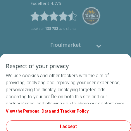
Excellent 4.7/5
basé sur
138 782
avis clients
Fioulmarket
Fioul domestique
Respect of your privacy
We use cookies and other trackers with the aim of
Nous contacter
providing, analyzing and improving your user experience,
personalizing the display, displaying targeted ads
Suivez-nous
according to your profile on both this site and our
partners' sites, and allowing you to share our content over
social media. In accordance with French legislation,
View the Personal Data and Tracker Policy
certain audience measurement cookies are stored by
default. You can change your cookie settings at any time
I accept
Conditions Générales de Vente