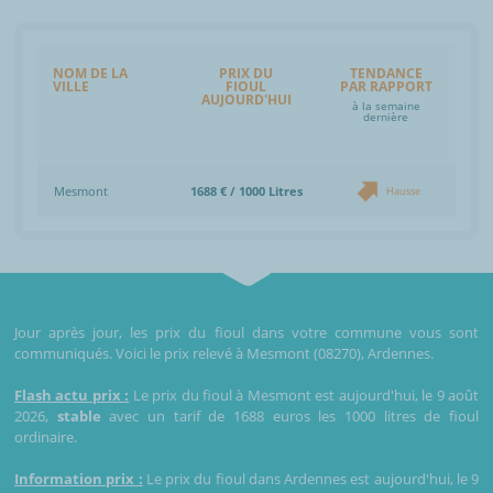
NOM DE LA
PRIX DU
TENDANCE
VILLE
FIOUL
PAR RAPPORT
AUJOURD'HUI
à la semaine
dernière
Mesmont
1688 € / 1000 Litres
Hausse
Jour après jour, les prix du fioul dans votre commune vous sont
communiqués. Voici le prix relevé à Mesmont (08270), Ardennes.
Flash actu prix :
Le prix du fioul à Mesmont est aujourd'hui, le 9 août
2026,
stable
avec un tarif de 1688 euros les 1000 litres de fioul
ordinaire.
Information prix :
Le prix du fioul dans Ardennes est aujourd'hui, le 9