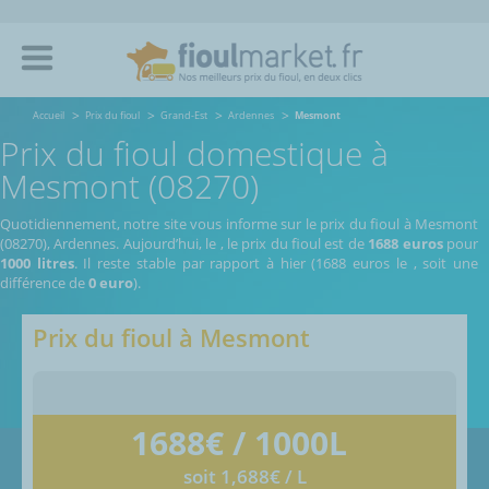
Accueil
Prix du fioul
Grand-Est
Ardennes
Mesmont
Prix du fioul domestique à
Mesmont (08270)
Quotidiennement, notre site vous informe sur le prix du fioul à Mesmont
(08270), Ardennes.
Aujourd’hui, le
,
le prix du fioul est de
1688 euros
pour
1000 litres
. Il reste stable par rapport à hier (1688 euros le
, soit une
différence de
0 euro
).
Prix du fioul à
Mesmont
1688
€ / 1000L
soit 1,688€ / L