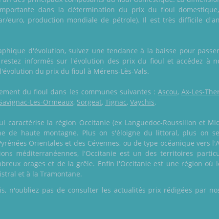
portante dans la détermination du prix du fioul domestique,
r/euro, production mondiale de pétrole). Il est très difficile d'a
raphique d'évolution, suivez une tendance à la baisse pour pass
stez informés sur l'évolution des prix du fioul et accédez à no
 l'évolution du prix du fioul à Mérens-Lès-Vals.
galement du fioul dans les communes suivantes :
Ascou
,
Ax-Les-The
Savignac-Les-Ormeaux
,
Sorgeat
,
Tignac
,
Vaychis
.
i caractérise la région Occitanie (ex Languedoc-Roussillon et Mid
ne de haute montagne. Plus on s'éloigne du littoral, plus on 
yrénées Orientales et des Cévennes, ou de type océanique vers l'A
ons méditerranéennes, l'Occitanie est un des territoires particu
eux orages et de la grêle. Enfin l'Occitanie est une région où le
stral et à la Tramontane.
 n'oubliez pas de consulter les actualités prix rédigées par nos