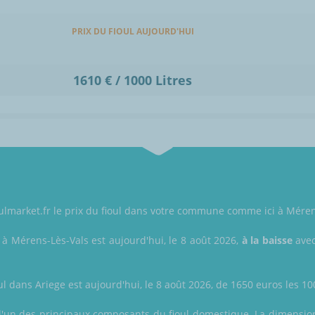
PRIX DU FIOUL AUJOURD'HUI
1610 € / 1000 Litres
oulmarket.fr le prix du fioul dans votre commune comme ici à Méren
l à Mérens-Lès-Vals est aujourd'hui, le 8 août 2026,
à la baisse
avec
ul dans Ariege est aujourd'hui, le 8 août 2026, de 1650 euros les 100
t l'un des principaux composants du fioul domestique. La dimension