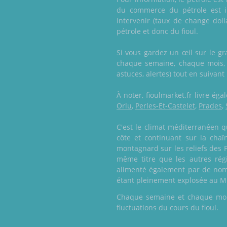
du commerce du pétrole est im
intervenir (taux de change dolla
pétrole et donc du fioul.
Si vous gardez un œil sur le g
chaque semaine, chaque mois, re
astuces, alertes) tout en suivant
À noter, fioulmarket.fr livre é
Orlu
,
Perles-Et-Castelet
,
Prades
,
C'est le climat méditerranéen qu
côte et continuant sur la chaî
montagnard sur les reliefs des P
même titre que les autres régi
alimenté également par de nombr
étant pleinement explosée au Mi
Chaque semaine et chaque mois,
fluctuations du cours du fioul.