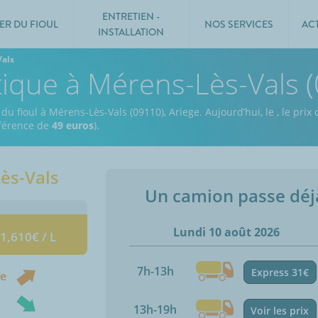
ENTRETIEN -
ER DU FIOUL
NOS SERVICES
AC
INSTALLATION
Vals
tique à Mérens-Lès-Vals 
 du fioul à Mérens-Lès-Vals (09110), Ariege.
Aujourd’hui, le
,
le prix 
ifférence de
49 euros
).
ès-Vals
Un camion passe dé
Lundi 10 août 2026
 1,610€ / L
7h-13h
Express 31€
ne
13h-19h
Voir les prix