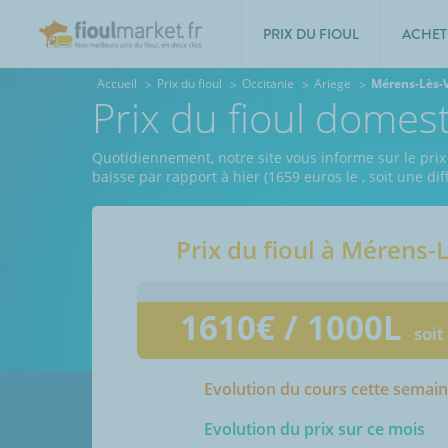
PRIX DU FIOUL
ACHET
Accueil
Prix du fioul
Occitanie
Ariege
Mérens-Lès-
Prix du fioul domes
Quotidiennement, notre site vous informe sur le prix
baisse par rapport à hier (1659 euros le
, soit une d
Prix du fioul à
Mérens-L
1610
€ / 1000L
soit
Evolution du cours cette semai
Evolution du prix sur ce mois