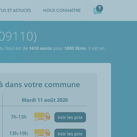
TUS ET ASTUCES
NOUS CONNAÎTRE
(09110)
du fioul est de
1610 euros
pour
1000 litres
. Il est en
jà dans votre commune
Mardi 11 août 2026
7h-13h
Voir les prix
13h-19h
Voir les prix