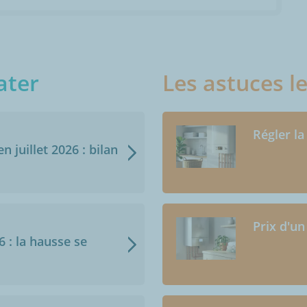
ater
Les astuces l
Régler la
n juillet 2026 : bilan
Prix d'un
6 : la hausse se