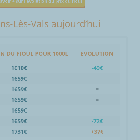
avoir + sur l'évolution du prix du fioul
ens-Lès-Vals aujourd’hui
N DU FIOUL POUR 1000L
EVOLUTION
1610€
-49€
1659€
=
1659€
=
1659€
=
1659€
=
1659€
-72€
1731€
+37€