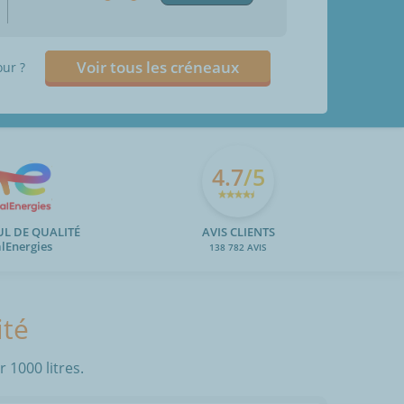
Voir tous les créneaux
our ?
4.7
/5
UL DE QUALITÉ
AVIS CLIENTS
alEnergies
138 782 AVIS
ité
 1000 litres.