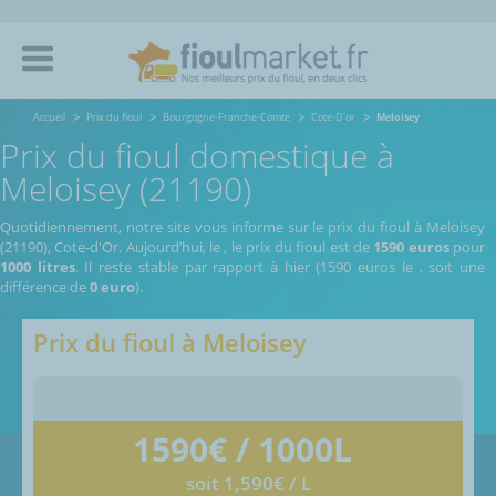
Accueil
Prix du fioul
Bourgogne-Franche-Comte
Cote-D'or
Meloisey
Prix du fioul domestique à
Meloisey (21190)
Quotidiennement, notre site vous informe sur le prix du fioul à Meloisey
(21190), Cote-d'Or.
Aujourd’hui, le
,
le prix du fioul est de
1590 euros
pour
1000 litres
. Il reste stable par rapport à hier (1590 euros le
, soit une
différence de
0 euro
).
Prix du fioul à
Meloisey
1590
€ / 1000L
soit 1,590€ / L