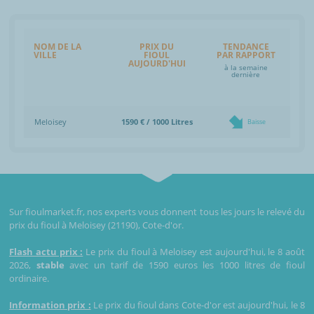
NOM DE LA
PRIX DU
TENDANCE
VILLE
FIOUL
PAR RAPPORT
AUJOURD'HUI
à la semaine
dernière
Meloisey
1590 € / 1000 Litres
Baisse
Sur fioulmarket.fr, nos experts vous donnent tous les jours le relevé du
prix du fioul à Meloisey (21190), Cote-d'or.
Flash actu prix :
Le prix du fioul à Meloisey est aujourd'hui, le 8 août
2026,
stable
avec un tarif de 1590 euros les 1000 litres de fioul
ordinaire.
Information prix :
Le prix du fioul dans Cote-d'or est aujourd'hui, le 8