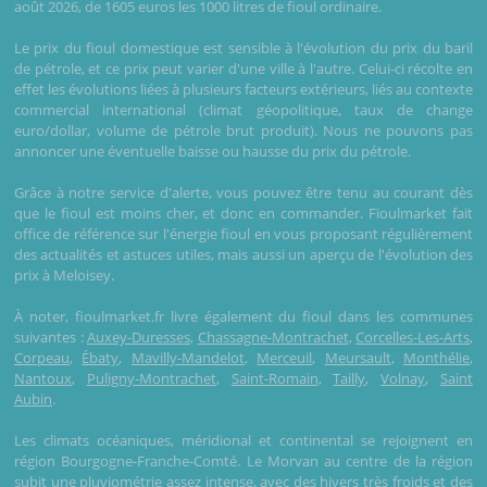
août 2026, de 1605 euros les 1000 litres de fioul ordinaire.
Le prix du fioul domestique est sensible à l'évolution du prix du baril
de pétrole, et ce prix peut varier d'une ville à l'autre. Celui-ci récolte en
effet les évolutions liées à plusieurs facteurs extérieurs, liés au contexte
commercial international (climat géopolitique, taux de change
euro/dollar, volume de pétrole brut produit). Nous ne pouvons pas
annoncer une éventuelle baisse ou hausse du prix du pétrole.
Grâce à notre service d'alerte, vous pouvez être tenu au courant dès
que le fioul est moins cher, et donc en commander. Fioulmarket fait
office de référence sur l'énergie fioul en vous proposant régulièrement
des actualités et astuces utiles, mais aussi un aperçu de l'évolution des
prix à Meloisey.
À noter, fioulmarket.fr livre également du fioul dans les communes
suivantes :
Auxey-Duresses
,
Chassagne-Montrachet
,
Corcelles-Les-Arts
,
Corpeau
,
Ébaty
,
Mavilly-Mandelot
,
Merceuil
,
Meursault
,
Monthélie
,
Nantoux
,
Puligny-Montrachet
,
Saint-Romain
,
Tailly
,
Volnay
,
Saint
Aubin
.
Les climats océaniques, méridional et continental se rejoignent en
région Bourgogne-Franche-Comté. Le Morvan au centre de la région
subit une pluviométrie assez intense, avec des hivers très froids et des