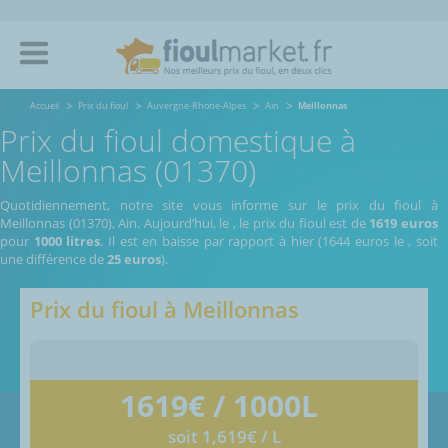
Accueil
Prix du fioul
Auvergne-Rhone-Alpes
Ain
Meillonnas
Prix du fioul domestique à
Meillonnas (01370)
Quotidiennement, notre site vous informe sur le prix du fioul à
Meillonnas (01370), Ain.
Aujourd’hui, le
,
le prix du fioul est de
1619 euros
pour
1000 litres
. Il est en baisse par rapport à hier (1644 euros le
, soit
une différence de
25 euros
).
Prix du fioul à
Meillonnas
1619
€ / 1000L
soit 1,619€ / L