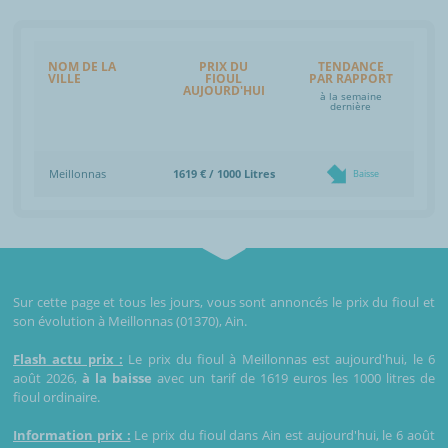
NOM DE LA
PRIX DU
TENDANCE
VILLE
FIOUL
PAR RAPPORT
AUJOURD'HUI
à la semaine
dernière
Meillonnas
1619 € / 1000 Litres
Baisse
Sur cette page et tous les jours, vous sont annoncés le prix du fioul et
son évolution à Meillonnas (01370), Ain.
Flash actu prix :
Le prix du fioul à Meillonnas est aujourd'hui, le 6
août 2026,
à la baisse
avec un tarif de 1619 euros les 1000 litres de
fioul ordinaire.
Information prix :
Le prix du fioul dans Ain est aujourd'hui, le 6 août