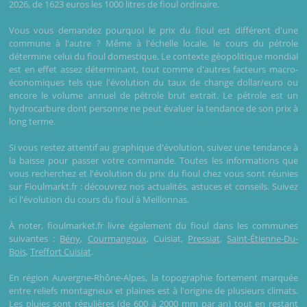
2026, de 1623 euros les 1000 litres de fioul ordinaire.
Vous vous demandez pourquoi le prix du fioul est différent d'une
commune à l'autre ? Même à l'échelle locale, le cours du pétrole
détermine celui du fioul domestique. Le contexte géopolitique mondial
est en effet assez déterminant, tout comme d'autres facteurs macro-
économiques tels que l'évolution du taux de change dollar/euro ou
encore le volume annuel de pétrole brut extrait. Le pétrole est un
hydrocarbure dont personne ne peut évaluer la tendance de son prix à
long terme.
Si vous restez attentif au graphique d'évolution, suivez une tendance à
la baisse pour passer votre commande. Toutes les informations que
vous recherchez et l'évolution du prix du fioul chez vous sont réunies
sur Fioulmarkt.fr : découvrez nos actualités, astuces et conseils. Suivez
ici l'évolution du cours du fioul à Meillonnas.
À noter, fioulmarket.fr livre également du fioul dans les communes
suivantes :
Bény
,
Courmangoux
, Cuisiat,
Pressiat
,
Saint-Étienne-Du-
Bois
,
Treffort Cuisiat
.
En région Auvergne-Rhône-Alpes, la topographie fortement marquée
entre reliefs montagneux et plaines est à l'origine de plusieurs climats.
Les pluies sont régulières (de 600 à 2000 mm par an) tout en restant