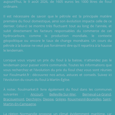
aujourd'hui, le 9 août 2026, de 1605 euros les 1000 litres de fioul
ordinaire.
Il est nécessaire de savoir que le pétrole est la principale matière
première du fioul domestique, ainsi son évolution impacte celle de ce
dernier. Celui-ci se montre très fluctuant tout au long de l'année, et
subit directement les facteurs responsables du commerce de cet
hydrocarbure, comme la production mondiale, le contexte
géopolitique ou encore le taux de change monétaire. Un cours du
pétrole à la baisse ne veut pas forcément dire qu'il repartira à la hausse
le lendemain.
Lorsque vous voyez un prix du fioul à la baisse, n'attendez pas le
lendemain pour passer votre commande. Toutes les informations que
vous recherchez et l'évolution du prix du fioul chez vous sont réunies
sur Fioulmarkt.fr : découvrez nos actus, astuces et conseils. Suivez ici
l'évolution du cours du fioul à Martin-Église.
À noter, fioulmarket.fr livre également du fioul dans les communes
suivantes :
Ancourt
,
Belleville-Sur-Mer
,
Berneval-Le-Grand
,
Bracquemont
,
Derchigny
,
Dieppe
,
Grèges
,
Rouxmesnil-Bouteilles
,
Saint-
Martin-En-Campagne
.
La région Normandie propose un climat évidemment maritime, car