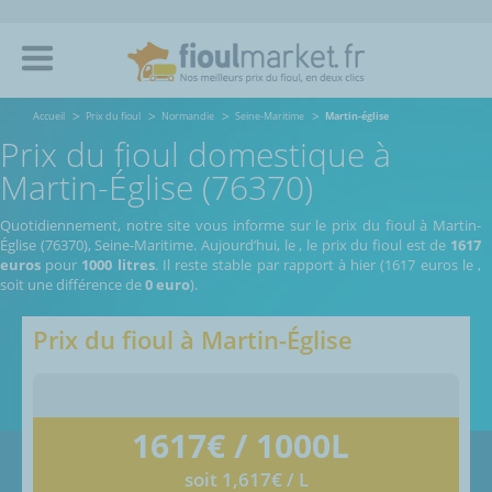
Accueil
Prix du fioul
Normandie
Seine-Maritime
Martin-église
Prix du fioul domestique à
Martin-Église (76370)
Quotidiennement, notre site vous informe sur le prix du fioul à Martin-
Église (76370), Seine-Maritime.
Aujourd’hui, le
,
le prix du fioul est de
1617
euros
pour
1000 litres
. Il reste stable par rapport à hier (1617 euros le
,
soit une différence de
0 euro
).
Prix du fioul à
Martin-Église
1617
€ / 1000L
soit 1,617€ / L