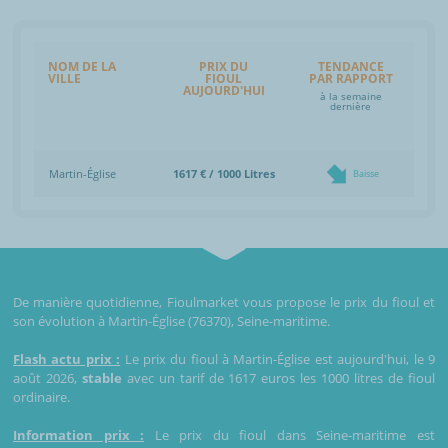
NOM DE LA
PRIX DU
TENDANCE
VILLE
FIOUL
PAR RAPPORT
AUJOURD'HUI
à la semaine
dernière
Martin-Église
1617 € / 1000 Litres
Baisse
De manière quotidienne, Fioulmarket vous propose le prix du fioul et
son évolution à Martin-Église (76370), Seine-maritime.
Flash actu prix :
Le prix du fioul à Martin-Église est aujourd'hui, le 9
août 2026,
stable
avec un tarif de 1617 euros les 1000 litres de fioul
ordinaire.
Information prix :
Le prix du fioul dans Seine-maritime est