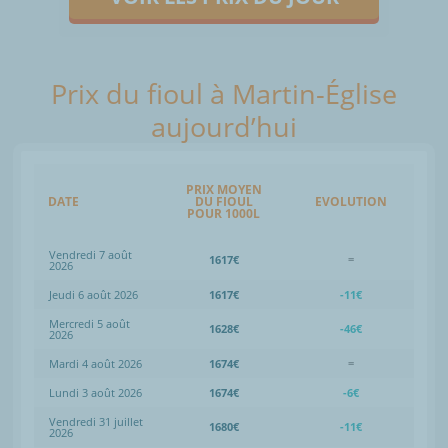
Prix du fioul à Martin-Église
aujourd’hui
PRIX MOYEN
DATE
DU FIOUL
EVOLUTION
POUR 1000L
Vendredi 7 août
1617€
=
2026
Jeudi 6 août 2026
1617€
-11€
Mercredi 5 août
1628€
-46€
2026
Mardi 4 août 2026
1674€
=
Lundi 3 août 2026
1674€
-6€
Vendredi 31 juillet
1680€
-11€
2026