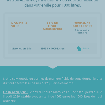
dans votre ville pour 1000 litres.
NOM DE LA
PRIX DU
TENDANCE
VILLE
FIOUL
PAR RAPPORT
AUJOURD'HUI
à la semaine
dernière
Marolles-en-Brie
1562 € / 1000 Litres
Baisse
Notre suivi quotidien permet de manière fiable de vous donner le prix
du fioul à Marolles-En-Brie (77120), Seine-et-marne.
Flash actu prix :
Le prix du fioul à Marolles-En-Brie est aujourd'hui, le
8 août 2026,
stable
avec un tarif de 1562 euros les 1000 litres de fioul
ordinaire.