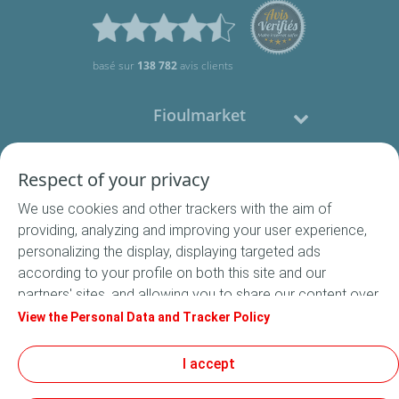
basé sur
138 782
avis clients
Fioulmarket
Fioul domestique
Respect of your privacy
We use cookies and other trackers with the aim of
Nous contacter
providing, analyzing and improving your user experience,
personalizing the display, displaying targeted ads
Suivez-nous
according to your profile on both this site and our
partners' sites, and allowing you to share our content over
social media. In accordance with French legislation,
View the Personal Data and Tracker Policy
certain audience measurement cookies are stored by
default. You can change your cookie settings at any time
I accept
Conditions Générales de Vente
by clicking on the "Manage my cookies" button. By clicking
Conditions générales d'utilisation