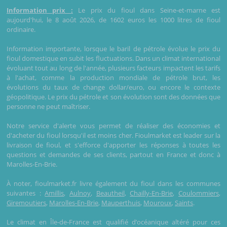
Information prix :
Le prix du fioul dans Seine-et-marne est
aujourd'hui, le 8 août 2026, de 1602 euros les 1000 litres de fioul
ordinaire.
Information importante, lorsque le baril de pétrole évolue le prix du
fioul domestique en subit les fluctuations. Dans un climat international
évoluant tout au long de l'année, plusieurs facteurs impactent les tarifs
à l'achat, comme la production mondiale de pétrole brut, les
évolutions du taux de change dollar/euro, ou encore le contexte
géopolitique. Le prix du pétrole et son évolution sont des données que
personne ne peut maîtriser.
Notre service d'alerte vous permet de réaliser des économies et
d'acheter du fioul lorsqu'il est moins cher. Fioulmarket est leader sur la
livraison de fioul, et s'efforce d'apporter les réponses à toutes les
questions et demandes de ses clients, partout en France et donc à
Marolles-En-Brie.
À noter, fioulmarket.fr livre également du fioul dans les communes
suivantes :
Amillis
,
Aulnoy
,
Beautheil
,
Chailly-En-Brie
,
Coulommiers
,
Giremoutiers
,
Marolles-En-Brie
,
Mauperthuis
,
Mouroux
,
Saints
.
Le climat en Île-de-France est qualifié d’océanique altéré pour ces