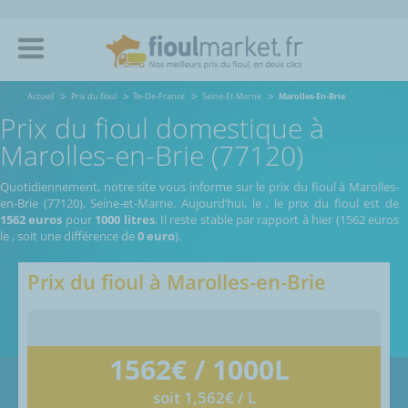
Accueil
Prix du fioul
île-De-France
Seine-Et-Marne
Marolles-En-Brie
Prix du fioul domestique à
Marolles-en-Brie (77120)
Quotidiennement, notre site vous informe sur le prix du fioul à Marolles-
en-Brie (77120), Seine-et-Marne.
Aujourd’hui, le
,
le prix du fioul est de
1562 euros
pour
1000 litres
. Il reste stable par rapport à hier (1562 euros
le
, soit une différence de
0 euro
).
Prix du fioul à
Marolles-en-Brie
1562
€ / 1000L
soit 1,562€ / L