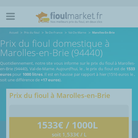
Accueil
Prix du fioul
île-De-France
Val-De-Marne
Marolles-En-Brie
Prix du fioul domestique à
Marolles-en-Brie (94440)
Quotidiennement, notre site vous informe sur le prix du fioul à Marolles-
en-Brie (94440), Val-de-Marne.
Aujourd’hui, le
,
le prix du fioul est de
1533
euros
pour
1000 litres
. Il est en hausse par rapport à hier (1516 euros le
,
soit une différence de
+17 euros
).
Prix du fioul à
Marolles-en-Brie
1533
€ / 1000L
soit 1,533€ / L