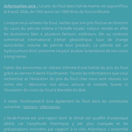
Information prix :
Le prix du fioul dans Val-de-marne est aujourd'hui,
le 8 août 2026, de 1562 euros les 1000 litres de fioul ordinaire.
Lorsque vous achetez du fioul, sachez que son prix fluctue en fonction
du cours du pétrole (même à l'échelle locale). Celui-ci récolte en effet
les évolutions liées à plusieurs facteurs extérieurs, liés au contexte
commercial international (climat géopolitique, taux de change
euro/dollar, volume de pétrole brut produit). Le pétrole est un
hydrocarbure dont personne ne peut évaluer la tendance de son cours
à long terme.
Faites des économies en restant informé d'une baisse du prix du fioul
grâce au service d'alerte Fioulmarket. Toutes les informations que vous
recherchez et l'évolution du prix du fioul chez vous sont réunies sur
notre site : découvrez nos actus, astuces et conseils. Suivez ici
l'évolution du cours du fioul à Marolles-En-Brie.
À noter, fioulmarket.fr livre également du fioul dans les communes
suivantes :
Santeny
,
Villecresnes
.
L'Ile-de-France est une région dont le climat est qualifié d'océanique
altéré, car l'amplitude thermique y est plus marquée et les
précipitations moindres par rapport à la côte Atlantique. L'ensemble