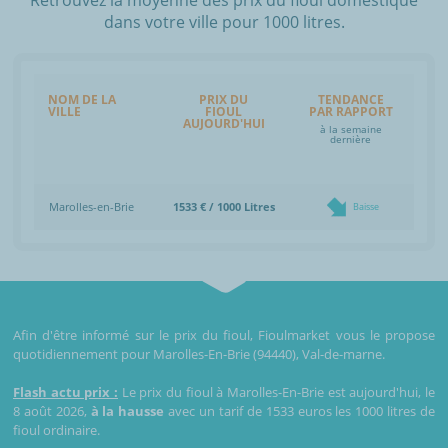
dans votre ville pour 1000 litres.
NOM DE LA
PRIX DU
TENDANCE
VILLE
FIOUL
PAR RAPPORT
AUJOURD'HUI
à la semaine
dernière
Marolles-en-Brie
1533 € / 1000 Litres
Baisse
Afin d'être informé sur le prix du fioul, Fioulmarket vous le propose
quotidiennement pour Marolles-En-Brie (94440), Val-de-marne.
Flash actu prix :
Le prix du fioul à Marolles-En-Brie est aujourd'hui, le
8 août 2026,
à la hausse
avec un tarif de 1533 euros les 1000 litres de
fioul ordinaire.