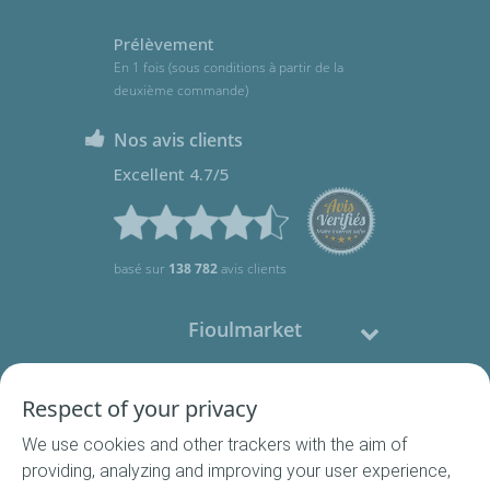
Prélèvement
En 1 fois (sous conditions à partir de la
deuxième commande)
Nos avis clients
Excellent 4.7/5
basé sur
138 782
avis clients
Fioulmarket
Fioul domestique
Respect of your privacy
We use cookies and other trackers with the aim of
Nous contacter
providing, analyzing and improving your user experience,