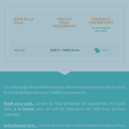
NOM DE LA
PRIX DU
TENDANCE
VILLE
FIOUL
PAR RAPPORT
AUJOURD'HUI
à la semaine
dernière
Marnaz
1628 € / 1000 Litres
Baisse
Sur cette page et quotidiennement, vous sont annoncés le prix du fioul
et son évolution à Marnaz (74460), Haute-savoie.
Flash actu prix :
Le prix du fioul à Marnaz est aujourd'hui, le 6 août
2026,
à la baisse
avec un tarif de 1628 euros les 1000 litres de fioul
ordinaire.
Information prix :
Le prix du fioul dans Haute-savoie est aujourd'hui,