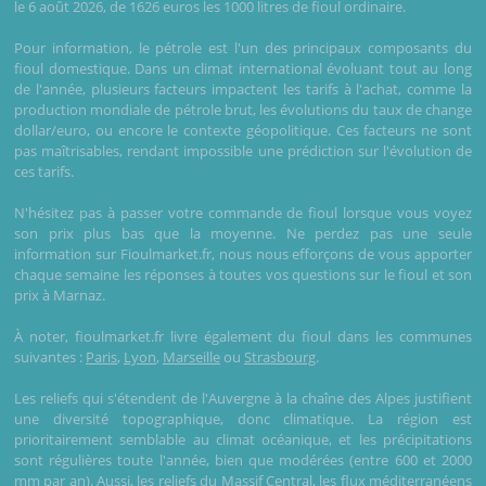
le 6 août 2026, de 1626 euros les 1000 litres de fioul ordinaire.
Pour information, le pétrole est l'un des principaux composants du
fioul domestique. Dans un climat international évoluant tout au long
de l'année, plusieurs facteurs impactent les tarifs à l'achat, comme la
production mondiale de pétrole brut, les évolutions du taux de change
dollar/euro, ou encore le contexte géopolitique. Ces facteurs ne sont
pas maîtrisables, rendant impossible une prédiction sur l'évolution de
ces tarifs.
N'hésitez pas à passer votre commande de fioul lorsque vous voyez
son prix plus bas que la moyenne. Ne perdez pas une seule
information sur Fioulmarket.fr, nous nous efforçons de vous apporter
chaque semaine les réponses à toutes vos questions sur le fioul et son
prix à Marnaz.
À noter, fioulmarket.fr livre également du fioul dans les communes
suivantes :
Paris
,
Lyon
,
Marseille
ou
Strasbourg
.
Les reliefs qui s'étendent de l'Auvergne à la chaîne des Alpes justifient
une diversité topographique, donc climatique. La région est
prioritairement semblable au climat océanique, et les précipitations
sont régulières toute l'année, bien que modérées (entre 600 et 2000
mm par an). Aussi, les reliefs du Massif Central, les flux méditerranéens