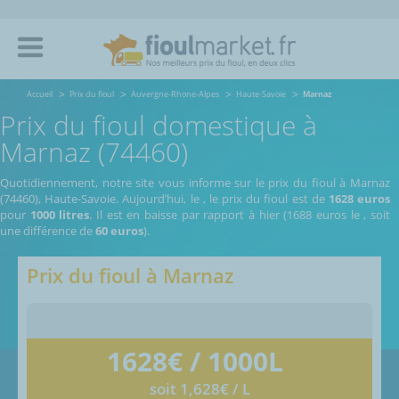
Accueil
Prix du fioul
Auvergne-Rhone-Alpes
Haute-Savoie
Marnaz
Prix du fioul domestique à
Marnaz (74460)
Quotidiennement, notre site vous informe sur le prix du fioul à Marnaz
(74460), Haute-Savoie.
Aujourd’hui, le
,
le prix du fioul est de
1628 euros
pour
1000 litres
. Il est en baisse par rapport à hier (1688 euros le
, soit
une différence de
60 euros
).
Prix du fioul à
Marnaz
1628
€ / 1000L
soit 1,628€ / L