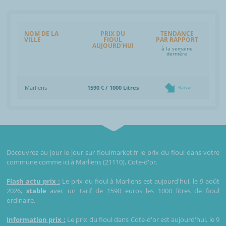
NOM DE LA
PRIX DU
TENDANCE
VILLE
FIOUL
PAR RAPPORT
AUJOURD'HUI
à la semaine
dernière
Marliens
1590 € / 1000 Litres
Baisse
Découvrez au jour le jour sur fioulmarket.fr le prix du fioul dans votre
commune comme ici à Marliens (21110), Cote-d'or.
Flash actu prix :
Le prix du fioul à Marliens est aujourd'hui, le 9 août
2026,
stable
avec un tarif de 1590 euros les 1000 litres de fioul
ordinaire.
Information prix :
Le prix du fioul dans Cote-d'or est aujourd'hui, le 9