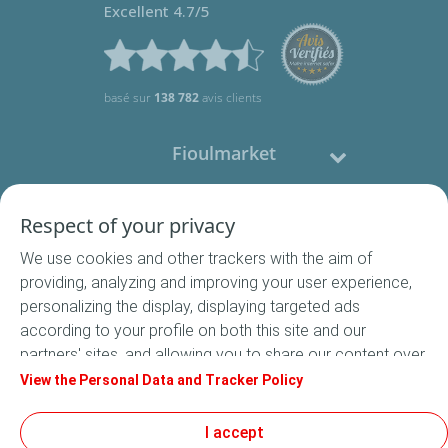
Excellent 4.7/5
basé sur
138 782
avis clients
Fioulmarket
Fioul domestique
Respect of your privacy
We use cookies and other trackers with the aim of
Nous contacter
providing, analyzing and improving your user experience,
personalizing the display, displaying targeted ads
Suivez-nous
according to your profile on both this site and our
partners' sites, and allowing you to share our content over
social media. In accordance with French legislation,
View the Personal Data and Tracker Policy
certain audience measurement cookies are stored by
default. You can change your cookie settings at any time
I accept
Conditions Générales de Vente