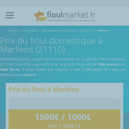
Accueil
Prix du fioul
Bourgogne-Franche-Comte
Cote-D'or
Marliens
Prix du fioul domestique à
Marliens (21110)
Quotidiennement, notre site vous informe sur le prix du fioul à Marliens
(21110), Cote-d'Or.
Aujourd’hui, le
,
le prix du fioul est de
1590 euros
pour
1000 litres
. Il reste stable par rapport à hier (1590 euros le
, soit une
différence de
0 euro
).
Prix du fioul à
Marliens
1590
€ / 1000L
soit 1,590€ / L