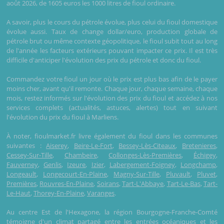
août 2026, de 1605 euros les 1000 litres de fioul ordinaire.
A savoir, plus le cours du pétrole évolue, plus celui du fioul domestique
évolue aussi. Taux de change dollar/euro, production globale de
pétrole brut ou même contexte géopolitique, le fioul subit tout au long
de l'année les facteurs extérieurs pouvant impacter ce prix. Il est très
difficile d'anticiper l'évolution des prix du pétrole et donc du fioul.
Commandez votre fioul un jour où le prix est plus bas afin de le payer
moins cher, avant qu'il remonte. Chaque jour, chaque semaine, chaque
mois, restez informés sur l'évolution des prix du fioul et accédez à nos
services complets (actualités, astuces, alertes) tout en suivant
l'évolution du prix du fioul à Marliens.
À noter, fioulmarket.fr livre également du fioul dans les communes
suivantes :
Aiserey
,
Beire-Le-Fort
,
Bessey-Lès-Citeaux
,
Bretenieres
,
Cessey-Sur-Tille
,
Chambeire
,
Collonges-Lès-Premières
,
Échigey
,
Fauverney
,
Genlis
,
Izeure
,
Izier
,
Labergement-Foigney
,
Longchamp
,
Longeault
,
Longecourt-En-Plaine
,
Magny-Sur-Tille
,
Pluvault
,
Pluvet
,
Premières
,
Rouvres-En-Plaine
,
Soirans
,
Tart-L'Abbaye
,
Tart-Le-Bas
,
Tart-
Le-Haut
,
Thorey-En-Plaine
,
Varanges
.
Au centre Est de l'Hexagone, la région Bourgogne-Franche-Comté
témoigne d'un climat partagé entre les entrées océaniques et les