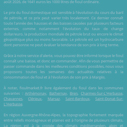
août 2026, de 1641 euros les 1000 litres de fioul ordinaire.
Le prix du fioul domestique est sensible à l'évolution du cours du baril
de pétrole, et ce prix peut varier très localement. Ce dernier connaît
toute l'année des hausses et des baisses causées par plusieurs facteurs
externes, comme notamment l'évolution du taux de change
dollar/euro, la production mondiale de pétrole brut ou encore le climat
géopolitique plus ou moins favorable. Le pétrole est un hydrocarbure
dont personne ne peut évaluer la tendance de son prix à long terme.
Grâce à notre service d'alerte, vous pouvez être informé lorsque le fioul
connaît une baisse, et donc en commander. Afin de vous permettre de
passer commande dans les meilleures conditions possibles, nous vous
proposons toutes les semaines des actualités relatives à la
consommation de fioul et à l'évolution de son prix à Margès.
À noter, fioulmarket.fr livre également du fioul dans les communes
suivantes :
Arthémonay
,
Bathernay
,
Bren
,
Charmes-Sur-L'Herbasse
,
Chavannes
,
Clérieux
,
Marsaz
,
Saint-Bardoux
,
Saint-Donat-Sur-
L'Herbasse
.
En région Auvergne-Rhône-Alpes, la topographie fortement marquée
entre reliefs montagneux et plaines est à l'origine de plusieurs climats.
La région est à la croisée des climats méditerranéen, alpin et