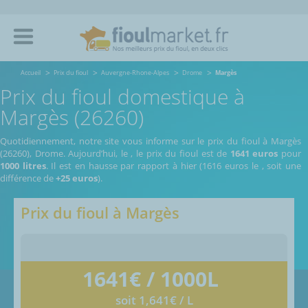
Accueil
Prix du fioul
Auvergne-Rhone-Alpes
Drome
Margès
Prix du fioul domestique à
Margès (26260)
Quotidiennement, notre site vous informe sur le prix du fioul à Margès
(26260), Drome.
Aujourd’hui, le
,
le prix du fioul est de
1641 euros
pour
1000 litres
. Il est en hausse par rapport à hier (1616 euros le
, soit une
différence de
+25 euros
).
Prix du fioul à
Margès
1641
€ / 1000L
soit 1,641€ / L