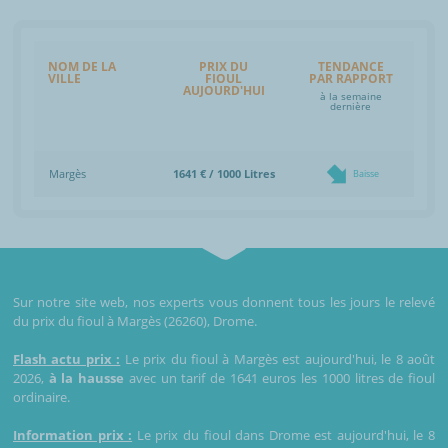
NOM DE LA
PRIX DU
TENDANCE
VILLE
FIOUL
PAR RAPPORT
AUJOURD'HUI
à la semaine
dernière
Margès
1641 € / 1000 Litres
Baisse
Sur notre site web, nos experts vous donnent tous les jours le relevé
du prix du fioul à Margès (26260), Drome.
Flash actu prix :
Le prix du fioul à Margès est aujourd'hui, le 8 août
2026,
à la hausse
avec un tarif de 1641 euros les 1000 litres de fioul
ordinaire.
Information prix :
Le prix du fioul dans Drome est aujourd'hui, le 8