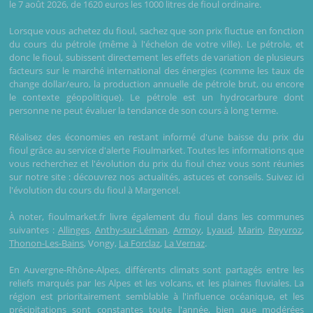
le 7 août 2026, de 1620 euros les 1000 litres de fioul ordinaire.
Lorsque vous achetez du fioul, sachez que son prix fluctue en fonction
du cours du pétrole (même à l'échelon de votre ville). Le pétrole, et
donc le fioul, subissent directement les effets de variation de plusieurs
facteurs sur le marché international des énergies (comme les taux de
change dollar/euro, la production annuelle de pétrole brut, ou encore
le contexte géopolitique). Le pétrole est un hydrocarbure dont
personne ne peut évaluer la tendance de son cours à long terme.
Réalisez des économies en restant informé d'une baisse du prix du
fioul grâce au service d'alerte Fioulmarket. Toutes les informations que
vous recherchez et l'évolution du prix du fioul chez vous sont réunies
sur notre site : découvrez nos actualités, astuces et conseils. Suivez ici
l'évolution du cours du fioul à Margencel.
À noter, fioulmarket.fr livre également du fioul dans les communes
suivantes :
Allinges
,
Anthy-sur-Léman
,
Armoy
,
Lyaud
,
Marin
,
Reyvroz
,
Thonon-Les-Bains
, Vongy,
La Forclaz
,
La Vernaz
.
En Auvergne-Rhône-Alpes, différents climats sont partagés entre les
reliefs marqués par les Alpes et les volcans, et les plaines fluviales. La
région est prioritairement semblable à l'influence océanique, et les
précipitations sont constantes toute l'année, bien que modérées