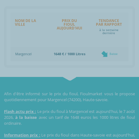
NOM DE LA
PRIX DU
TENDANCE
VILLE
FIOUL
PAR RAPPORT
AUJOURD'HUI
à la semaine
dernière
Margencel
1648 € / 1000 Litres
Baisse
Afin d'être informé sur le prix du fioul, Fioulmarket vous le propose
quotidiennement pour Margencel (74200), Haute-savoie.
Flash actu prix :
Le prix du fioul à Margencel est aujourd'hui, le 7 août
2026,
à la baisse
avec un tarif de 1648 euros les 1000 litres de fioul
ordinaire.
Information prix :
Le prix du fioul dans Haute-savoie est aujourd'hui,