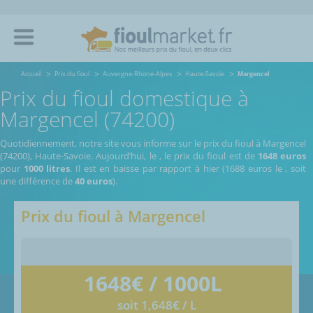
Accueil
Prix du fioul
Auvergne-Rhone-Alpes
Haute-Savoie
Margencel
Prix du fioul domestique à
Margencel (74200)
Quotidiennement, notre site vous informe sur le prix du fioul à Margencel
(74200), Haute-Savoie.
Aujourd’hui, le
,
le prix du fioul est de
1648 euros
pour
1000 litres
. Il est en baisse par rapport à hier (1688 euros le
, soit
une différence de
40 euros
).
Prix du fioul à
Margencel
1648
€ / 1000L
soit 1,648€ / L