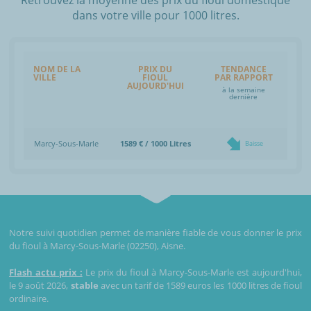
dans votre ville pour 1000 litres.
NOM DE LA
PRIX DU
TENDANCE
VILLE
FIOUL
PAR RAPPORT
AUJOURD'HUI
à la semaine
dernière
Marcy-Sous-Marle
1589 € / 1000 Litres
Baisse
Notre suivi quotidien permet de manière fiable de vous donner le prix
du fioul à Marcy-Sous-Marle (02250), Aisne.
Flash actu prix :
Le prix du fioul à Marcy-Sous-Marle est aujourd'hui,
le 9 août 2026,
stable
avec un tarif de 1589 euros les 1000 litres de fioul
ordinaire.