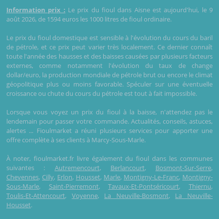
Information prix :
Le prix du fioul dans Aisne est aujourd'hui, le 9
août 2026, de 1594 euros les 1000 litres de fioul ordinaire.
Le prix du fioul domestique est sensible à l'évolution du cours du baril
de pétrole, et ce prix peut varier très localement. Ce dernier connaît
toute l'année des hausses et des baisses causées par plusieurs facteurs
externes, comme notamment l'évolution du taux de change
dollar/euro, la production mondiale de pétrole brut ou encore le climat
géopolitique plus ou moins favorable. Spéculer sur une éventuelle
croissance ou chute du cours du pétrole est tout à fait impossible.
Lorsque vous voyez un prix du fioul à la baisse, n'attendez pas le
lendemain pour passer votre commande. Actualités, conseils, astuces,
alertes ... Fioulmarket a réuni plusieurs services pour apporter une
offre complète à ses clients à Marcy-Sous-Marle.
À noter, fioulmarket.fr livre également du fioul dans les communes
suivantes :
Autremencourt
,
Berlancourt
,
Bosmont-Sur-Serre
,
Chevennes
,
Cilly
,
Erlon
,
Housset
,
Marle
,
Montigny-Le-Franc
,
Montigny-
Sous-Marle
,
Saint-Pierremont
,
Tavaux-Et-Pontséricourt
,
Thiernu
,
Toulis-Et-Attencourt
,
Voyenne
,
La Neuville-Bosmont
,
La Neuville-
Housset
.