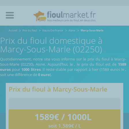
Accueil
Prix du fioul
Hauts-De-France
Aisne
Marcy-Sous-Marle
Prix du fioul domestique à
Marcy-Sous-Marle (02250)
Quotidiennement, notre site vous informe sur le prix du fioul à Marcy-
Sous-Marle (02250), Aisne.
Aujourd’hui, le
,
le prix du fioul est de
1589
euros
pour
1000 litres
. Il reste stable par rapport à hier (1589 euros le
,
soit une différence de
0 euro
).
Prix du fioul à
Marcy-Sous-Marle
1589
€ / 1000L
soit 1,589€ / L