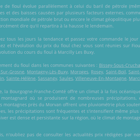
itre de fioul évolue parallèlement à celui du baril de pétrole (mêm
ses et des baisses causées par plusieurs facteurs externes, comm
tion mondiale de pétrole brut ou encore le climat géopolitique pl
forcément dire qu'il repartira à la hausse le lendemain.
z tous les jours la tendance et passez votre commande le jour 
z et l'évolution du prix du fioul chez vous sont réunies sur Fiou
évolution du cours du fioul à Marcilly Les Buxy.
galement du fioul dans les communes suivantes :
Bissey-Sous-Cruch
-Sur-Grosne
,
Montagny-Lès-Buxy
,
Moroges
,
Rosey
,
Saint-Boil
,
Saint
rin
,
Sainte-Hélène
,
Sassangy
,
Saules
,
Villeneuve-En-Montagne
,
Marci
e, la Bourgogne-Franche-Comté offre un climat à la fois océanique
t montagnard où se produisent de nombreuses précipitations, 
les montagnes près du Morvan offrent une pluviométrie plus souten
ées, les précipitations sont fréquentes et s'intensifient même plus
hiver est dense et persistante sur la région, où le climat de montag
 n'oubliez pas de consulter les actualités prix rédigées par nos