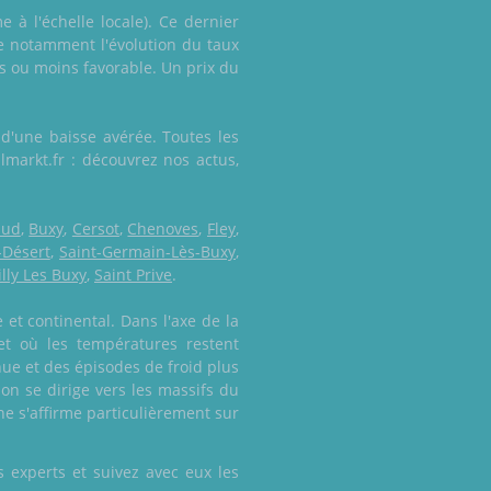
e à l'échelle locale). Ce dernier
e notamment l'évolution du taux
us ou moins favorable. Un prix du
d'une baisse avérée. Toutes les
lmarkt.fr : découvrez nos actus,
aud
,
Buxy
,
Cersot
,
Chenoves
,
Fley
,
-Désert
,
Saint-Germain-Lès-Buxy
,
lly Les Buxy
,
Saint Prive
.
 et continental. Dans l'axe de la
et où les températures restent
ue et des épisodes de froid plus
 on se dirige vers les massifs du
ne s'affirme particulièrement sur
 experts et suivez avec eux les