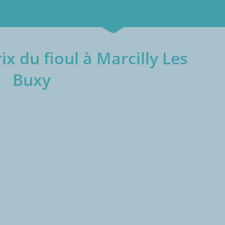
x du fioul à Marcilly Les
Buxy
000L