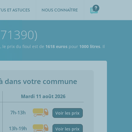
TUS ET ASTUCES
NOUS CONNAÎTRE
 (71390)
e
,
le prix du fioul est de
1618 euros
pour
1000 litres
. Il
jà dans votre commune
Mardi 11 août 2026
7h-13h
Voir les prix
13h-19h
Voir les prix