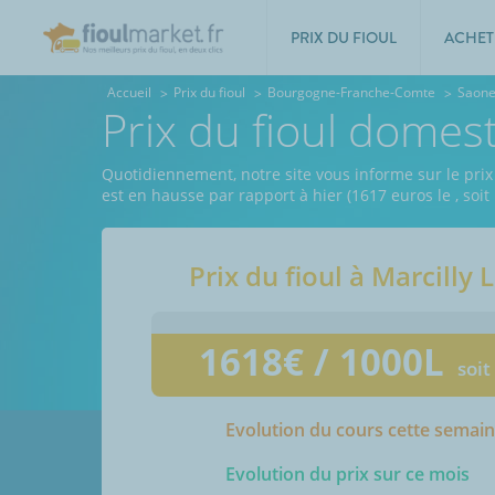
PRIX DU FIOUL
ACHET
Accueil
Prix du fioul
Bourgogne-Franche-Comte
Saone
Prix du fioul domes
Quotidiennement, notre site vous informe sur le prix 
est en hausse par rapport à hier (1617 euros le
, soi
Prix du fioul à
Marcilly 
1618
€ / 1000L
soit
Evolution du cours cette semai
Evolution du prix sur ce mois