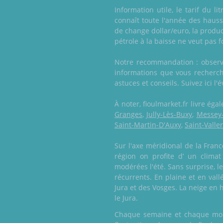
Information utile, le tarif du l
connaît toute l'année des haus
de change dollar/euro, la produc
pétrole à la baisse ne veut pas 
Notre recommandation : observe
informations que vous recherche
astuces et conseils. Suivez ici l'
À noter, fioulmarket.fr livre é
Granges
,
Jully-Lès-Buxy
,
Messey
Saint-Martin-D'Auxy
,
Saint-Valle
Sur l'axe méridional de la Franc
région on profite d’ un clima
modérées l'été. Sans surprise, 
récurrents. En plaine et en vall
Jura et des Vosges. La neige en 
le Jura.
Chaque semaine et chaque mois,