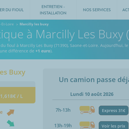
ENTRETIEN -
ER DU FIOUL
NOS SERVICES
AC
INSTALLATION
-Et-Loire
Marcilly les buxy
tique à Marcilly Les Buxy
du fioul à Marcilly Les Buxy (71390), Saone-et-Loire.
Aujourd’hui, l
t une différence de
+1 euro
).
Les Buxy
Un camion passe dé
Lundi 10 août 2026
 1,618€ / L
7h-13h
Express 31€
ne
13h-19h
Voir les prix