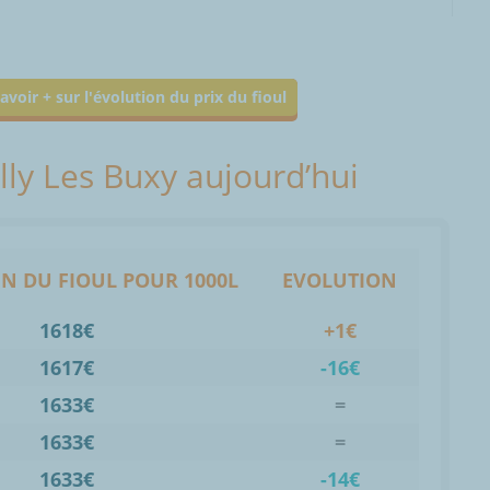
avoir + sur l'évolution du prix du fioul
illy Les Buxy aujourd’hui
N DU FIOUL POUR 1000L
EVOLUTION
1618€
+1€
1617€
-16€
1633€
=
1633€
=
1633€
-14€