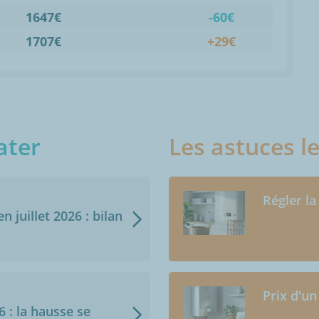
1647€
-60€
1707€
+29€
ater
Les astuces l
Régler la
n juillet 2026 : bilan
Prix d'un
6 : la hausse se