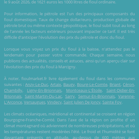
le 9 août 2026, de 1621 euros les 1000 litres de fioul ordinaire.
Pour information, le pétrole est l'un des principaux composants du
fioul domestique. Taux de change dollar/euro, production globale de
pétrole brut ou même contexte géopolitique, le fioul subit tout au long
de l'année les facteurs extérieurs pouvant impacter ce tarif. Il est très
difficile d'anticiper l'évolution des prix du pétrole et donc du fioul.
Lorsque vous voyez un prix du fioul à la baisse, n'attendez pas le
lendemain pour passer votre commande. Chaque semaine, nous
publions des actualités, conseils et astuces, ainsi qu'un aperçu clair sur
l'évolution des prix du fioul à Marcigny.
À noter, fioulmarket.fr livre également du fioul dans les communes
suivantes :
Anzy-Le-Duc
,
Artaix
,
Baugy
,
Bourg-Le-Comte
,
Briant
,
Céron
,
Chambilly
,
Ligny-En-Brionnais
,
Montceaux-L'Étoile
,
Saint-Didier-En-
Brionnais
,
Saint-Martin-Du-Lac
,
Sarry
,
Semur-En-Brionnais
,
Varenne-
L'Arconce
,
Versaugues
,
Vindecy
,
Saint Julien De Joncy
,
Sainte Foy
.
Les climats océaniques, méridional et continental se croisent en région
Bourgogne-Franche-Comté. Dans l'axe de la région on profite d’ un
climat montagnard où adviennent de nombreuses précipitations, et où
les températures restent modérées l'été. Le froid et l'humidité se font
davantage présents en altitude, au-dessus de 600 mètres aux