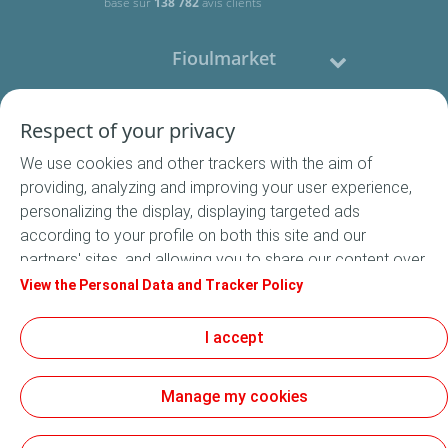
basé sur
138 782
avis clients
Fioulmarket
Fioul domestique
Respect of your privacy
We use cookies and other trackers with the aim of
Nous contacter
providing, analyzing and improving your user experience,
personalizing the display, displaying targeted ads
Suivez-nous
according to your profile on both this site and our
partners' sites, and allowing you to share our content over
social media. In accordance with French legislation,
View the Personal Data and Tracker Policy
certain audience measurement cookies are stored by
default. You can change your cookie settings at any time
I accept
Conditions Générales de Vente
by clicking on the "Manage my cookies" button. By clicking
Conditions générales d'utilisation
on the "Accept" button, you agree that we may store all
Mentions légales
Manage my cookies
cookies on your device. If you click on "Decline", only the
Données Personnelles
technical cookies required for the site to function
Cookies