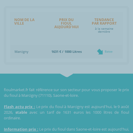
NOM DE LA
PRIX DU
TENDANCE
VILLE
FIOUL
PAR RAPPORT
AUJOURD'HUI
à la semaine
dernière
Marcigny
1631 € / 1000 Litres
Baisse
fioulmarket.fr fait référence sur son secteur pour vous proposer le prix
du fioul à Marcigny (71110), Saone-et-loire.
Flash actu prix :
Le prix du fioul à Marcigny est aujourd'hui, le 9 août
2026,
stable
avec un tarif de 1631 euros les 1000 litres de fioul
ordinaire.
Information prix :
Le prix du fioul dans Saone-et-loire est aujourd'hui,