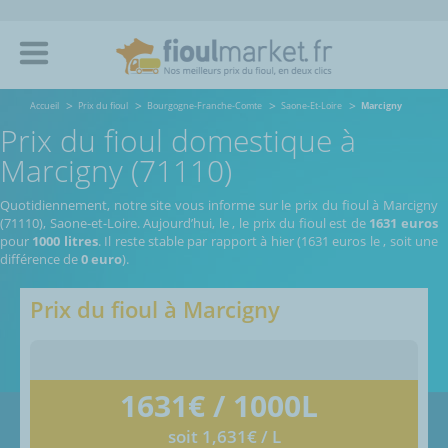
Accueil
Prix du fioul
Bourgogne-Franche-Comte
Saone-Et-Loire
Marcigny
Prix du fioul domestique à
Marcigny (71110)
Quotidiennement, notre site vous informe sur le prix du fioul à Marcigny
(71110), Saone-et-Loire.
Aujourd’hui, le
,
le prix du fioul est de
1631 euros
pour
1000 litres
. Il reste stable par rapport à hier (1631 euros le
, soit une
différence de
0 euro
).
Prix du fioul à
Marcigny
1631
€ / 1000L
soit 1,631€ / L