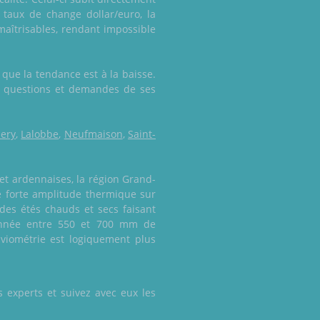
 taux de change dollar/euro, la
maîtrisables, rendant impossible
que la tendance est à la baisse.
les questions et demandes de ses
ery
,
Lalobbe
,
Neufmaison
,
Saint-
et ardennaises, la région Grand-
ne forte amplitude thermique sur
es étés chauds et secs faisant
année entre 550 et 700 mm de
luviométrie est logiquement plus
 experts et suivez avec eux les