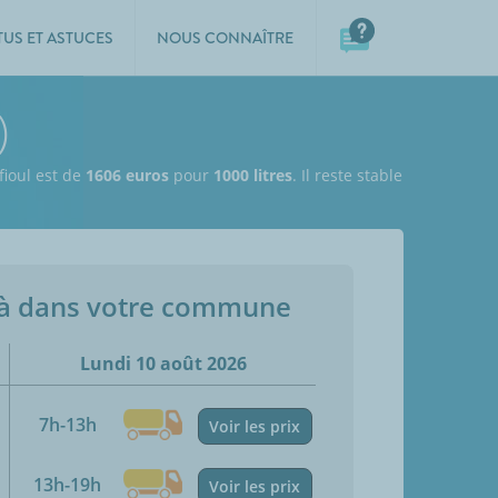
TUS ET ASTUCES
NOUS CONNAÎTRE
)
fioul est de
1606 euros
pour
1000 litres
. Il reste stable
jà dans votre commune
Lundi 10 août 2026
7h-13h
Voir les prix
13h-19h
Voir les prix