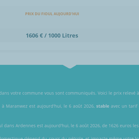
PRIX DU FIOUL AUJOURD'HUI
1606 € / 1000 Litres
oul dans votre commune vous sont communiqués. Voici le prix relevé
l à Maranwez est aujourd'hui, le 6 août 2026,
stable
avec un tarif 
ul dans Ardennes est aujourd'hui, le 6 août 2026, de 1626 euros les 
oul domestique dépend du cours du pétrole, et impacte même votre lo