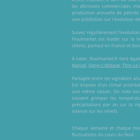
les décisions commerciales int
production annuelle de pétrole 
une prédiction sur l'évolution de 
Suivez régulièrement l'évolutio
Fioulmarket est leader sur la l
clients, partout en France et d
À noter, fioulmarket.fr livre é
Marcel
,
Signy-L'Abbaye
,
Thin-Le
Partagée entre les vignobles al
Est dispose d'un climat priorit
une même saison. On note tout
souvent grimper les tempéra
précipitations par an sur la ré
intense sur les reliefs.
Chaque semaine et chaque mois,
fluctuations du cours du fioul.