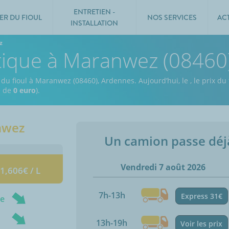
ENTRETIEN -
ER DU FIOUL
NOS SERVICES
AC
INSTALLATION
z
stique à Maranwez (08460
x du fioul à Maranwez (08460), Ardennes.
Aujourd’hui, le
,
le prix du 
e de
0 euro
).
nwez
Un camion passe dé
Vendredi 7 août 2026
 1,606€ / L
7h-13h
Express 31€
ne
13h-19h
Voir les prix