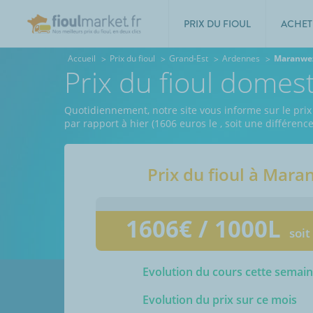
PRIX DU FIOUL
ACHET
Accueil
Prix du fioul
Grand-Est
Ardennes
Maranwe
Prix du fioul dome
Quotidiennement, notre site vous informe sur le pri
par rapport à hier (1606 euros le
, soit une différenc
Prix du fioul à
Mara
1606
€ / 1000L
soit
Evolution du cours cette semai
Evolution du prix sur ce mois