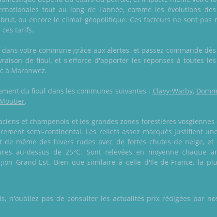
ernationales tout au long de l'année, comme les évolutions des
brut, ou encore le climat géopolitique. Ces facteurs ne sont pas 
ces tarifs.
n dans votre commune grâce aux alertes, et passez commande dès 
ivraison de fioul, et s'efforce d'apporter les réponses à toutes 
onc à Maranwez.
galement du fioul dans les communes suivantes :
Clavy-Warby
,
Domm
-Moutier
.
saciens et champenois et les grandes zones forestières vosgiennes 
airement semi-continental. Les reliefs assez marqués justifient u
 de même des hivers rudes avec de fortes chutes de neige, et d
tures au-dessus de 25°C. Sont relevées en moyenne chaque 
gion Grand-Est. Bien que similaire à celle d'Ile-de-France, la p
 n'oubliez pas de consulter les actualités prix rédigées par nos