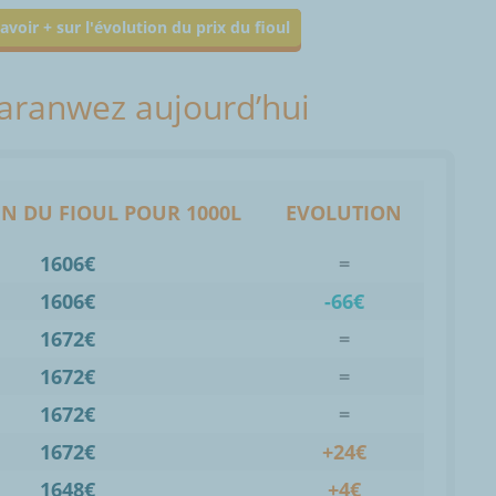
avoir + sur l'évolution du prix du fioul
Maranwez aujourd’hui
N DU FIOUL POUR 1000L
EVOLUTION
1606€
=
1606€
-66€
1672€
=
1672€
=
1672€
=
1672€
+24€
1648€
+4€