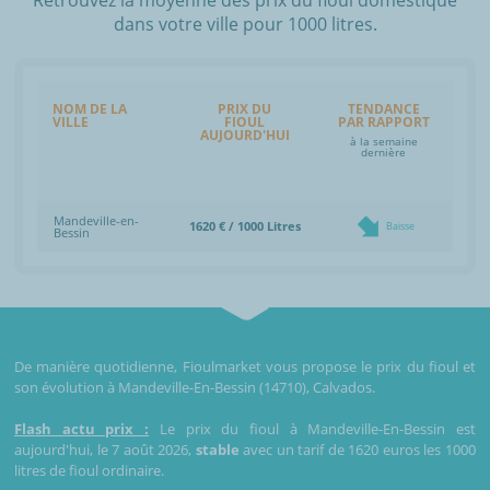
dans votre ville pour 1000 litres.
NOM DE LA
PRIX DU
TENDANCE
VILLE
FIOUL
PAR RAPPORT
AUJOURD'HUI
à la semaine
dernière
Mandeville-en-
1620 € / 1000 Litres
Baisse
Bessin
De manière quotidienne, Fioulmarket vous propose le prix du fioul et
son évolution à Mandeville-En-Bessin (14710), Calvados.
Flash actu prix :
Le prix du fioul à Mandeville-En-Bessin est
aujourd'hui, le 7 août 2026,
stable
avec un tarif de 1620 euros les 1000
litres de fioul ordinaire.