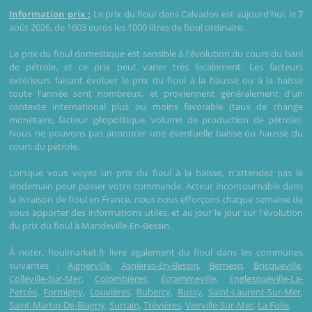
Information prix :
Le prix du fioul dans Calvados est aujourd'hui, le 7
août 2026, de 1603 euros les 1000 litres de fioul ordinaire.
Le prix du fioul domestique est sensible à l'évolution du cours du baril
de pétrole, et ce prix peut varier très localement. Les facteurs
extérieurs faisant évoluer le prix du fioul à la hausse ou à la baisse
toute l'année sont nombreux, et proviennent généralement d'un
contexte international plus ou moins favorable (taux de change
monétaire, facteur géopolitique, volume de production de pétrole).
Nous ne pouvons pas annoncer une éventuelle baisse ou hausse du
cours du pétrole.
Lorsque vous voyez un prix du fioul à la baisse, n'attendez pas le
lendemain pour passer votre commande. Acteur incontournable dans
la livraison de fioul en France, nous nous efforçons chaque semaine de
vous apporter des informations utiles, et au jour le jour sur l'évolution
du prix du fioul à Mandeville-En-Bessin.
À noter, fioulmarket.fr livre également du fioul dans les communes
suivantes :
Aignerville
,
Asnières-En-Bessin
,
Bernesq
,
Bricqueville
,
Colleville-Sur-Mer
,
Colombières
,
Écrammeville
,
Englesqueville-La-
Percée
,
Formigny
,
Louvières
,
Rubercy
,
Russy
,
Saint-Laurent-Sur-Mer
,
Saint-Martin-De-Blagny
,
Surrain
,
Trévières
,
Vierville-Sur-Mer
,
La Folie
.