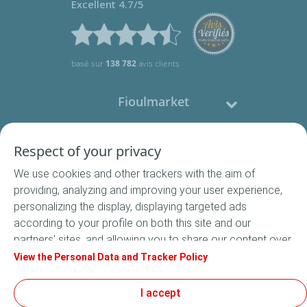
Excellent 4.7/5
basé sur
138 782
avis clients
Fioulmarket
Fioul domestique
Respect of your privacy
We use cookies and other trackers with the aim of
Nous contacter
providing, analyzing and improving your user experience,
personalizing the display, displaying targeted ads
Suivez-nous
according to your profile on both this site and our
partners' sites, and allowing you to share our content over
social media. In accordance with French legislation,
View the Personal Data and Tracker Policy
certain audience measurement cookies are stored by
default. You can change your cookie settings at any time
I accept
Conditions Générales de Vente
by clicking on the "Manage my cookies" button. By clicking