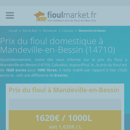
Accueil
Prix du fioul
Normandie
Calvados
Mandeville-En-Bessin
Prix du fioul domestique à
Mandeville-en-Bessin (14710)
Quotidiennement, notre site vous informe sur le prix du fioul à
Mandeville-en-Bessin (14710), Calvados.
Aujourd’hui, le
,
le prix du fioul est
de
1620 euros
pour
1000 litres
. Il reste stable par rapport à hier (1620
euros le
, soit une différence de
0 euro
).
Prix du fioul à
Mandeville-en-Bessin
1620
€ / 1000L
soit 1,620€ / L