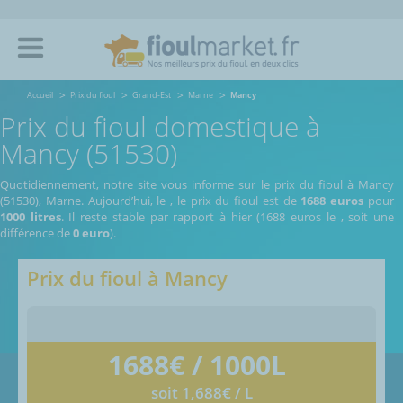
Accueil
Prix du fioul
Grand-Est
Marne
Mancy
Prix du fioul domestique à
Mancy (51530)
Quotidiennement, notre site vous informe sur le prix du fioul à Mancy
(51530), Marne.
Aujourd’hui, le
,
le prix du fioul est de
1688 euros
pour
1000 litres
. Il reste stable par rapport à hier (1688 euros le
, soit une
différence de
0 euro
).
Prix du fioul à
Mancy
1688
€ / 1000L
soit 1,688€ / L