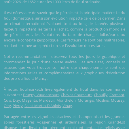
août 2026, de 1652 euros les 1000 litres de fioul ordinaire.
Il est nécessaire de savoir que le pétrole est la principale matière 1e du
fioul domestique, ainsi son évolution impacte celle de ce dernier. Dans
un climat international évoluant tout au long de l'année, plusieurs
facteurs impactent les tarifs à l'achat, comme la production mondiale
de pétrole brut, les évolutions du taux de change dollar/euro, ou
encore le contexte géopolitique. Ces facteurs ne sont pas maîtrisables,
rendant erronée une prédiction sur l'évolution de ces tarifs.
Notre recommandation : observez tous les jours le graphique et
commandez le jour d'une baisse avérée. Les actualités, conseils et
astuces que vous trouvez sur notre site chaque semaine sont des
informations utiles et complémentaires aux graphiques d'évolution
des prix du fioul à Mancy.
À noter, fioulmarket.fr livre également du fioul dans les communes
suivantes :
Brugny-Vaudancourt
,
Chavot-Courcourt
,
Chouilly
,
Cramant
,
Cuis
,
Dizy
,
Magenta
,
Mardeuil
,
Monthelon
,
Morangis
,
Moslins
,
Moussy
,
Oiry
,
Pierry
,
Saint-Martin-D'Ablois
,
Vinay
.
Partagée entre les vignobles alsaciens et champenois et les grandes
zones forestières vosgiennes et ardennaises, la région Grand-Est
dispose d'un climat prioritairement semi-continental. Les reliefs assez