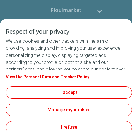
Fioulmarket
Fioul domestique
Respect of your privacy
We use cookies and other trackers with the aim of
Nous contacter
providing, analyzing and improving your user experience,
personalizing the display, displaying targeted ads
Suivez-nous
according to your profile on both this site and our
partners' sites, and allowing you to share our content over
social media. In accordance with French legislation,
View the Personal Data and Tracker Policy
certain audience measurement cookies are stored by
default. You can change your cookie settings at any time
I accept
Conditions Générales de Vente
by clicking on the "Manage my cookies" button. By clicking
Conditions générales d'utilisation
on the "Accept" button, you agree that we may store all
Mentions légales
Manage my cookies
cookies on your device. If you click on "Decline", only the
Données Personnelles
technical cookies required for the site to function
Cookies
correctly will be used. For more information, especially
I refuse
Accessibilité : non conforme