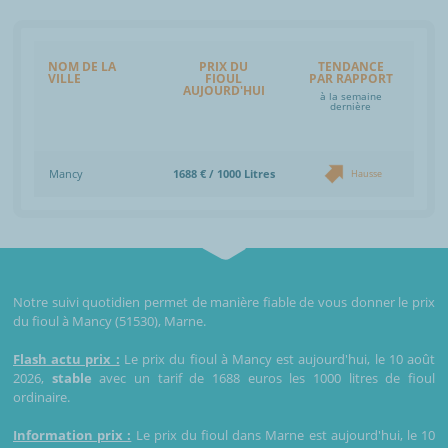
NOM DE LA
PRIX DU
TENDANCE
VILLE
FIOUL
PAR RAPPORT
AUJOURD'HUI
à la semaine
dernière
Mancy
1688 € / 1000 Litres
Hausse
Notre suivi quotidien permet de manière fiable de vous donner le prix
du fioul à Mancy (51530), Marne.
Flash actu prix :
Le prix du fioul à Mancy est aujourd'hui, le 10 août
2026,
stable
avec un tarif de 1688 euros les 1000 litres de fioul
ordinaire.
Information prix :
Le prix du fioul dans Marne est aujourd'hui, le 10