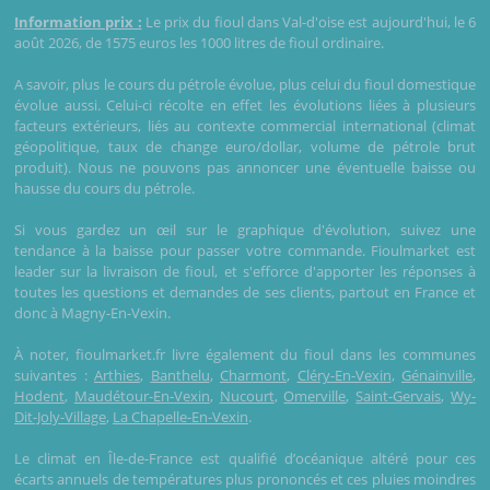
Information prix :
Le prix du fioul dans Val-d'oise est aujourd'hui, le 6
août 2026, de 1575 euros les 1000 litres de fioul ordinaire.
A savoir, plus le cours du pétrole évolue, plus celui du fioul domestique
évolue aussi. Celui-ci récolte en effet les évolutions liées à plusieurs
facteurs extérieurs, liés au contexte commercial international (climat
géopolitique, taux de change euro/dollar, volume de pétrole brut
produit). Nous ne pouvons pas annoncer une éventuelle baisse ou
hausse du cours du pétrole.
Si vous gardez un œil sur le graphique d'évolution, suivez une
tendance à la baisse pour passer votre commande. Fioulmarket est
leader sur la livraison de fioul, et s'efforce d'apporter les réponses à
toutes les questions et demandes de ses clients, partout en France et
donc à Magny-En-Vexin.
À noter, fioulmarket.fr livre également du fioul dans les communes
suivantes :
Arthies
,
Banthelu
,
Charmont
,
Cléry-En-Vexin
,
Génainville
,
Hodent
,
Maudétour-En-Vexin
,
Nucourt
,
Omerville
,
Saint-Gervais
,
Wy-
Dit-Joly-Village
,
La Chapelle-En-Vexin
.
Le climat en Île-de-France est qualifié d’océanique altéré pour ces
écarts annuels de températures plus prononcés et ces pluies moindres