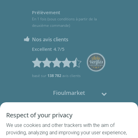
Prélèvement
En 1 fois (sous conditions à partir de la
deuxième commande)
Nos avis clients
Excellent 4.7/5
basé sur
138 782
avis clients
Fioulmarket
Fioul domestique
Respect of your privacy
We use cookies and other trackers with the aim of
Nous contacter
providing, analyzing and improving your user experience,