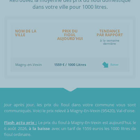
dans votre ville pour 1000 litres.
NOM DE LA
PRIX DU
TENDANCE
VILLE
FIOUL
PAR RAPPORT
AUJOURD'HUI
à la semaine
dernière
Magny-en-Vexin
1559 € / 1000 Litres
Baisse
Jour après jour, les prix du fioul dans votre commune vous sont
communiqués. Voici le prix relevé à Magny-En-Vexin (95420), Val-d'oise.
Flash actu prix :
Le prix du fioul à Magny-En-Vexin est aujourd'hui, le
6 août 2026,
à la baisse
avec un tarif de 1559 euros les 1000 litres de
fioul ordinaire.