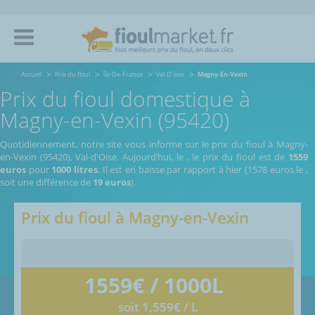
Accueil
Prix du fioul
île-De-France
Val-D'oise
Magny-En-Vexin
Prix du fioul domestique à
Magny-en-Vexin (95420)
Quotidiennement, notre site vous informe sur le prix du fioul à Magny-
en-Vexin (95420), Val-d'Oise.
Aujourd’hui, le
,
le prix du fioul est de
1559
euros
pour
1000 litres
. Il est en baisse par rapport à hier (1578 euros le
,
soit une différence de
19 euros
).
Prix du fioul à
Magny-en-Vexin
1559
€ / 1000L
soit 1,559€ / L