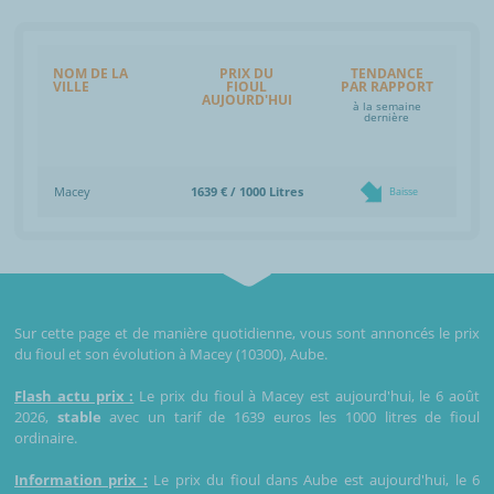
NOM DE LA
PRIX DU
TENDANCE
VILLE
FIOUL
PAR RAPPORT
AUJOURD'HUI
à la semaine
dernière
Macey
1639 € / 1000 Litres
Baisse
Sur cette page et de manière quotidienne, vous sont annoncés le prix
du fioul et son évolution à Macey (10300), Aube.
Flash actu prix :
Le prix du fioul à Macey est aujourd'hui, le 6 août
2026,
stable
avec un tarif de 1639 euros les 1000 litres de fioul
ordinaire.
Information prix :
Le prix du fioul dans Aube est aujourd'hui, le 6