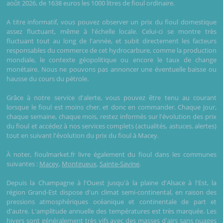
août 2026, de 1638 euros les 1000 litres de fioul ordinaire.
A titre informatif, vous pouvez observer un prix du fioul domestique
assez fluctuant, même à l'échelle locale. Celui-ci se montre très
fluctuant tout au long de l'année, et subit directement les facteurs
responsables du commerce de cet hydrocarbure, comme la production
mondiale, le contexte géopolitique ou encore le taux de change
monétaire. Nous ne pouvons pas annoncer une éventuelle baisse ou
hausse du cours du pétrole.
Grâce à notre service d'alerte, vous pouvez être tenu au courant
lorsque le fioul est moins cher, et donc en commander. Chaque jour,
chaque semaine, chaque mois, restez informés sur l'évolution des prix
du fioul et accédez à nos services complets (actualités, astuces, alertes)
tout en suivant l'évolution du prix du fioul à Macey.
À noter, fioulmarket.fr livre également du fioul dans les communes
suivantes :
Macey
,
Montgueux
,
Sainte-Savine
.
Depuis la Champagne à l'Ouest jusqu'à la plaine d'Alsace à l'Est, la
région Grand-Est dispose d'un climat semi-continental, en raison des
pressions atmosphériques océanique et continentale de part et
d'autre. L'amplitude annuelle des températures est très marquée. Les
hivers sont généralement très vifs avec des masses d'airs sans nuages