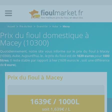
Accueil
Prix du fioul
Grand-Est
Aube
Macey
Prix du fioul domestique à
Macey (10300)
Quotidiennement, notre site vous informe sur le prix du fioul à Macey
(10300), Aube.
Aujourd’hui, le
,
le prix du fioul est de
1639 euros
pour
1000
litres
. Il reste stable par rapport à hier (1639 euros le
, soit une différence
de
0 euro
).
Prix du fioul à
Macey
1639
€ / 1000L
soit 1,639€ / L