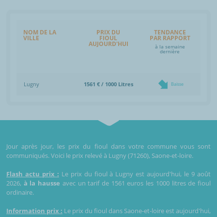
NOM DE LA
PRIX DU
TENDANCE
VILLE
FIOUL
PAR RAPPORT
AUJOURD'HUI
à la semaine
dernière
Lugny
1561 € / 1000 Litres
Baisse
Jour après jour, les prix du fioul dans votre commune vous sont
communiqués. Voici le prix relevé à Lugny (71260), Saone-et-loire.
Flash actu prix :
Le prix du fioul à Lugny est aujourd'hui, le 9 août
2026,
à la hausse
avec un tarif de 1561 euros les 1000 litres de fioul
ordinaire.
Information prix :
Le prix du fioul dans Saone-et-loire est aujourd'hui,