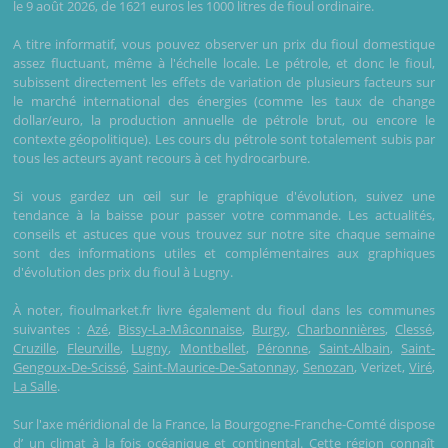
le 9 août 2026, de 1621 euros les 1000 litres de fioul ordinaire.
A titre informatif, vous pouvez observer un prix du fioul domestique
assez fluctuant, même à l'échelle locale. Le pétrole, et donc le fioul,
subissent directement les effets de variation de plusieurs facteurs sur
le marché international des énergies (comme les taux de change
dollar/euro, la production annuelle de pétrole brut, ou encore le
contexte géopolitique). Les cours du pétrole sont totalement subis par
tous les acteurs ayant recours à cet hydrocarbure.
Si vous gardez un œil sur le graphique d'évolution, suivez une
tendance à la baisse pour passer votre commande. Les actualités,
conseils et astuces que vous trouvez sur notre site chaque semaine
sont des informations utiles et complémentaires aux graphiques
d'évolution des prix du fioul à Lugny.
À noter, fioulmarket.fr livre également du fioul dans les communes
suivantes :
Azé
,
Bissy-La-Mâconnaise
,
Burgy
,
Charbonnières
,
Clessé
,
Cruzille
,
Fleurville
,
Lugny
,
Montbellet
,
Péronne
,
Saint-Albain
,
Saint-
Gengoux-De-Scissé
,
Saint-Maurice-De-Satonnay
,
Senozan
, Verizet,
Viré
,
La Salle
.
Sur l'axe méridional de la France, la Bourgogne-Franche-Comté dispose
d’ un climat à la fois océanique et continental. Cette région connaît