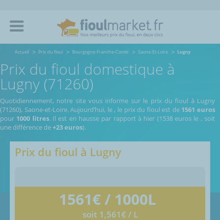
Accueil
Prix du fioul
Bourgogne-Franche-Comte
Saone-Et-Loire
Lugny
Prix du fioul domestique à
Lugny (71260)
Quotidiennement, notre site vous informe sur le prix du fioul à Lugny
(71260), Saone-et-Loire.
Aujourd’hui, le
,
le prix du fioul est de
1561 euros
pour
1000 litres
. Il est en hausse par rapport à hier (1538 euros le
, soit
une différence de
+23 euros
).
Prix du fioul à
Lugny
1561
€ / 1000L
soit 1,561€ / L