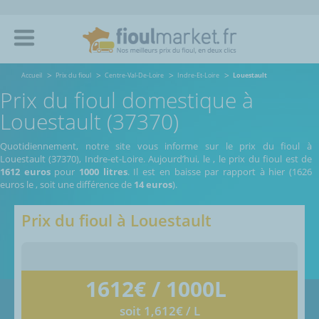
Accueil
Prix du fioul
Centre-Val-De-Loire
Indre-Et-Loire
Louestault
Prix du fioul domestique à
Louestault (37370)
Quotidiennement, notre site vous informe sur le prix du fioul à
Louestault (37370), Indre-et-Loire.
Aujourd’hui, le
,
le prix du fioul est de
1612 euros
pour
1000 litres
. Il est en baisse par rapport à hier (1626
euros le
, soit une différence de
14 euros
).
Prix du fioul à
Louestault
1612
€ / 1000L
soit 1,612€ / L