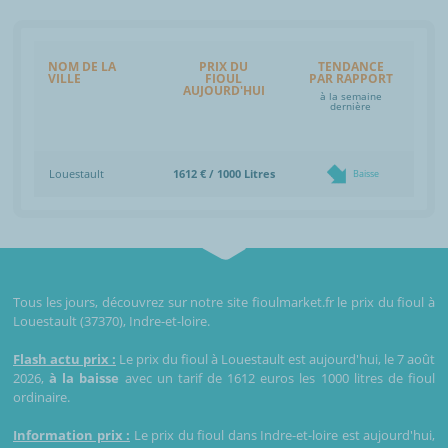
NOM DE LA
PRIX DU
TENDANCE
VILLE
FIOUL
PAR RAPPORT
AUJOURD'HUI
à la semaine
dernière
Louestault
1612 € / 1000 Litres
Baisse
Tous les jours, découvrez sur notre site fioulmarket.fr le prix du fioul à
Louestault (37370), Indre-et-loire.
Flash actu prix :
Le prix du fioul à Louestault est aujourd'hui, le 7 août
2026,
à la baisse
avec un tarif de 1612 euros les 1000 litres de fioul
ordinaire.
Information prix :
Le prix du fioul dans Indre-et-loire est aujourd'hui,