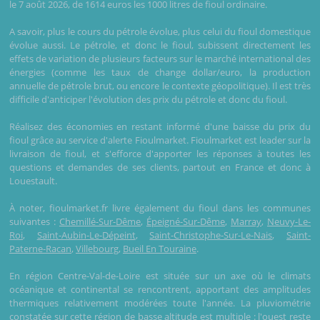
le 7 août 2026, de 1614 euros les 1000 litres de fioul ordinaire.
A savoir, plus le cours du pétrole évolue, plus celui du fioul domestique
évolue aussi. Le pétrole, et donc le fioul, subissent directement les
effets de variation de plusieurs facteurs sur le marché international des
énergies (comme les taux de change dollar/euro, la production
annuelle de pétrole brut, ou encore le contexte géopolitique). Il est très
difficile d'anticiper l'évolution des prix du pétrole et donc du fioul.
Réalisez des économies en restant informé d'une baisse du prix du
fioul grâce au service d'alerte Fioulmarket. Fioulmarket est leader sur la
livraison de fioul, et s'efforce d'apporter les réponses à toutes les
questions et demandes de ses clients, partout en France et donc à
Louestault.
À noter, fioulmarket.fr livre également du fioul dans les communes
suivantes :
Chemillé-Sur-Dême
,
Épeigné-Sur-Dême
,
Marray
,
Neuvy-Le-
Roi
,
Saint-Aubin-Le-Dépeint
,
Saint-Christophe-Sur-Le-Nais
,
Saint-
Paterne-Racan
,
Villebourg
,
Bueil En Touraine
.
En région Centre-Val-de-Loire est située sur un axe où le climats
océanique et continental se rencontrent, apportant des amplitudes
thermiques relativement modérées toute l'année. La pluviométrie
constatée sur cette région de basse altitude est multiple : l'ouest reste