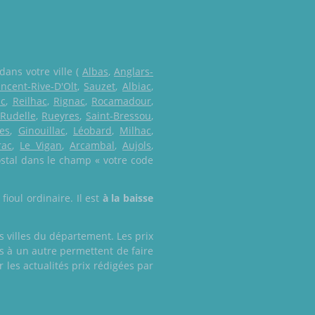
dans votre ville (
Albas
,
Anglars-
incent-Rive-D'Olt
,
Sauzet
,
Albiac
,
ac
,
Reilhac
,
Rignac
,
Rocamadour
,
Rudelle
,
Rueyres
,
Saint-Bressou
,
les
,
Ginouillac
,
Léobard
,
Milhac
,
rac
,
Le Vigan
,
Arcambal
,
Aujols
,
ostal dans le champ « votre code
fioul ordinaire. Il est
à la baisse
es villes du département. Les prix
ois à un autre permettent de faire
les actualités prix rédigées par