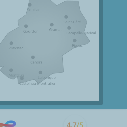
Souillac
Saint-Céré
Gramat
Gourdon
Lacapelle-Marival
Figeac
Prayssac
Cahors
Montcuq
Lalbenque
Castelnau-Montratier
4.7
/5