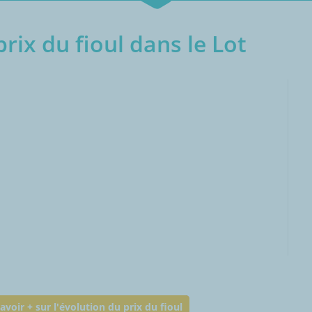
rix du fioul dans le Lot
000L
avoir + sur l'évolution du prix du fioul