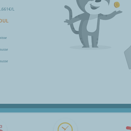
1,661
€/L
IOUL