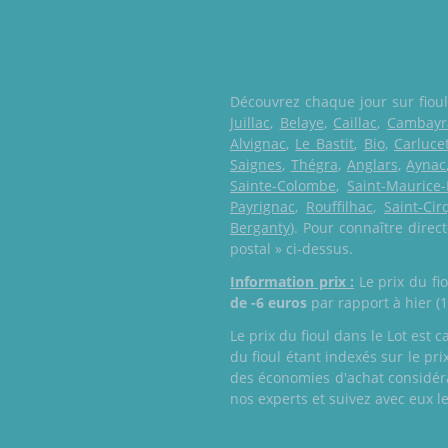
Découvrez chaque jour sur fioulm
Juillac
,
Belaye
,
Caillac
,
Cambayr
Alvignac
,
Le Bastit
,
Bio
,
Carluce
Saignes
,
Thégra
,
Anglars
,
Aynac
Sainte-Colombe
,
Saint-Maurice
Payrignac
,
Rouffilhac
,
Saint-Ci
Berganty
). Pour connaître direc
postal » ci-dessus.
Information prix :
Le prix du fio
de -6 euros
par rapport à hier (
Le prix du fioul dans le Lot est 
du fioul étant indexés sur le pri
des économies d'achat considéra
nos experts et suivez avec eux le