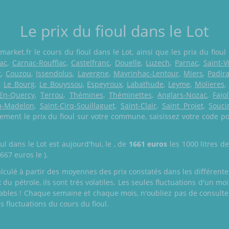
Le prix du fioul dans le Lot
arket.fr le cours du fioul dans le Lot, ainsi que les prix du fioul 
ac
,
Carnac-Rouffiac
,
Castelfranc
,
Douelle
,
Luzech
,
Parnac
,
Saint-V
t
,
Couzou
,
Issendolus
,
Lavergne
,
Mayrinhac-Lentour
,
Miers
,
Padir
,
Le Bourg
,
Le Bouyssou
,
Espeyroux
,
Labathude
,
Leyme
,
Molieres
,
-En-Quercy
,
Terrou
,
Thémines
,
Théminettes
,
Anglars-Nozac
,
Fajo
rq-Madelon
,
Saint-Cirq-Souillaguet
,
Saint-Clair
,
Saint Projet
,
Souci
tement le prix du fioul sur votre commune, saisissez votre code p
ul dans le Lot est aujourd'hui, le
, de
1661 euros
les 1000 litres de 
1667 euros le
).
calculé à partir des moyennes des prix constatés dans les différent
x du pétrole, ils sont très volatiles. Les seules fluctuations d'un m
bles ! Chaque semaine et chaque mois, n'oubliez pas de consulter 
s fluctuations du cours du fioul.