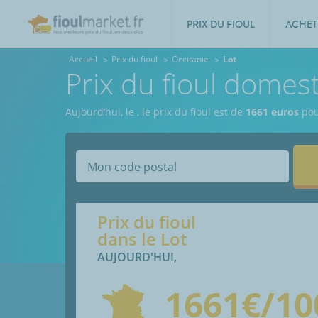
PRIX DU FIOUL
ACHET
Accueil
Prix du fioul
Occitanie
Lot
Prix du fioul domest
Aujourd’hui, le
,
le prix du fioul est de
1661 euros
po
Prix du fioul
dans le
Lot
AUJOURD'HUI,
1661
€/10