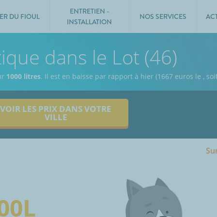
ENTRETIEN -
ER DU FIOUL
NOS SERVICES
AC
INSTALLATION
ique dans le Lot (46)
ur
1000 litres
. Il est en baisse par rapport à hier (1667 euros le
, so
VOIR LES PRIX DANS VOTRE
VILLE
Sur
00L