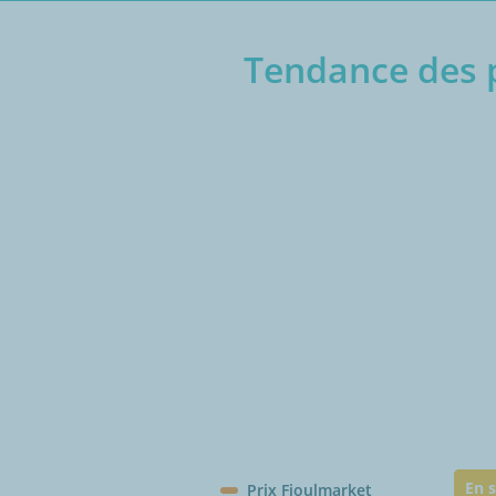
Tendance des p
€/1
En s
Prix Fioulmarket