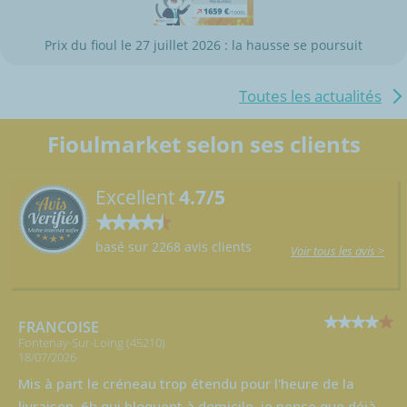
Prix du fioul le 27 juillet 2026 : la hausse se poursuit
Toutes les actualités
Fioulmarket selon ses clients
Excellent
4.7/5
basé sur 2268 avis clients
Voir tous les avis >
FRANCOISE
Fontenay-Sur-Loing (45210)
18/07/2026
Mis à part le créneau trop étendu pour l'heure de la
livraison, 6h qui bloquent à domicile, je pense que déjà