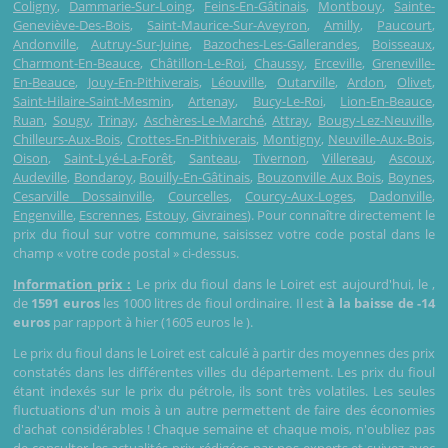
Coligny
,
Dammarie-Sur-Loing
,
Feins-En-Gâtinais
,
Montbouy
,
Sainte-
Geneviève-Des-Bois
,
Saint-Maurice-Sur-Aveyron
,
Amilly
,
Paucourt
,
Andonville
,
Autruy-Sur-Juine
,
Bazoches-Les-Gallerandes
,
Boisseaux
,
Charmont-En-Beauce
,
Châtillon-Le-Roi
,
Chaussy
,
Erceville
,
Greneville-
En-Beauce
,
Jouy-En-Pithiverais
,
Léouville
,
Outarville
,
Ardon
,
Olivet
,
Saint-Hilaire-Saint-Mesmin
,
Artenay
,
Bucy-Le-Roi
,
Lion-En-Beauce
,
Ruan
,
Sougy
,
Trinay
,
Aschères-Le-Marché
,
Attray
,
Bougy-Lez-Neuville
,
Chilleurs-Aux-Bois
,
Crottes-En-Pithiverais
,
Montigny
,
Neuville-Aux-Bois
,
Oison
,
Saint-Lyé-La-Forêt
,
Santeau
,
Tivernon
,
Villereau
,
Ascoux
,
Audeville
,
Bondaroy
,
Bouilly-En-Gâtinais
,
Bouzonville Aux Bois
,
Boynes
,
Cesarville Dossainville
,
Courcelles
,
Courcy-Aux-Loges
,
Dadonville
,
Engenville
,
Escrennes
,
Estouy
,
Givraines
). Pour connaître directement le
prix du fioul sur votre commune, saisissez votre code postal dans le
champ « votre code postal » ci-dessus.
Information prix :
Le prix du fioul dans le Loiret est aujourd'hui, le
,
de
1591 euros
les 1000 litres de fioul ordinaire. Il est
à la baisse de -14
euros
par rapport à hier (1605 euros le
).
Le prix du fioul dans le Loiret est calculé à partir des moyennes des prix
constatés dans les différentes villes du département. Les prix du fioul
étant indexés sur le prix du pétrole, ils sont très volatiles. Les seules
fluctuations d'un mois à un autre permettent de faire des économies
d'achat considérables ! Chaque semaine et chaque mois, n'oubliez pas
de consulter les actualités prix rédigées par nos experts et suivez avec