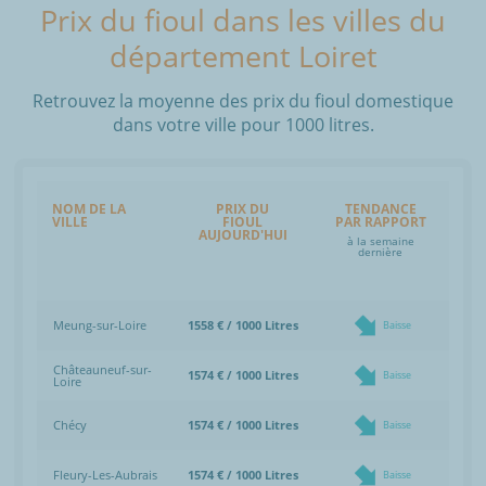
Prix du fioul dans les villes du
département Loiret
Retrouvez la moyenne des prix du fioul domestique
dans votre ville pour 1000 litres.
NOM DE LA
PRIX DU
TENDANCE
VILLE
FIOUL
PAR RAPPORT
AUJOURD'HUI
à la semaine
dernière
Meung-sur-Loire
1558 € / 1000 Litres
Baisse
Châteauneuf-sur-
1574 € / 1000 Litres
Baisse
Loire
Chécy
1574 € / 1000 Litres
Baisse
Fleury-Les-Aubrais
1574 € / 1000 Litres
Baisse