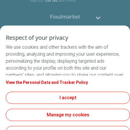
basé sur
138 782
avis clients
Fioulmarket
Fioul domestique
Respect of your privacy
We use cookies and other trackers with the aim of
Nous contacter
providing, analyzing and improving your user experience,
personalizing the display, displaying targeted ads
Suivez-nous
according to your profile on both this site and our
partners' sites, and allowing you to share our content over
social media. In accordance with French legislation,
View the Personal Data and Tracker Policy
certain audience measurement cookies are stored by
default. You can change your cookie settings at any time
I accept
Conditions Générales de Vente
by clicking on the "Manage my cookies" button. By clicking
Conditions générales d'utilisation
on the "Accept" button, you agree that we may store all
Mentions légales
Manage my cookies
cookies on your device. If you click on "Decline", only the
Données Personnelles
technical cookies required for the site to function
Cookies