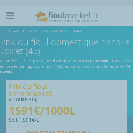
Accueil
Prix du fioul
Centre-Val-De-Loire
Loiret
Prix du fioul domestique dans le
Loiret (45)
Aujourd’hui, le
,
le prix du fioul est de
1591 euros
pour
1000 litres
. Il est
en baisse par rapport à hier (1605 euros le
, soit une différence de
14
euros
).
Prix du fioul
dans le
Loiret
AUJOURD'HUI,
1591
€/1000L
Soit
1,591
€/L
ÉVOLUTION DES PRIX DU