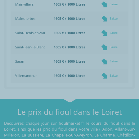
Mainvilliers
1605 € / 1000 Litres
Baisse
Malesherbes
1605 € / 1000 Litres
Baisse
Saint-Denis-en-Val
1605 € / 1000 Litres
Baisse
Saint-Jean-le-Blanc
1605 € / 1000 Litres
Baisse
Saran
1605 € / 1000 Litres
Baisse
Villemandeur
1605 € / 1000 Litres
Baisse
Le prix du fioul dans le Loiret
Découvrez chaque jour sur fioulmarket.fr le cours du fioul dans le
Loiret, ainsi que les prix du fioul dans votre ville (
Adon
,
Aillant-Sur-
Milleron
,
La Bussiere
,
La Chapelle-Sur-Aveyron
,
Le Charme
,
Châtillon-