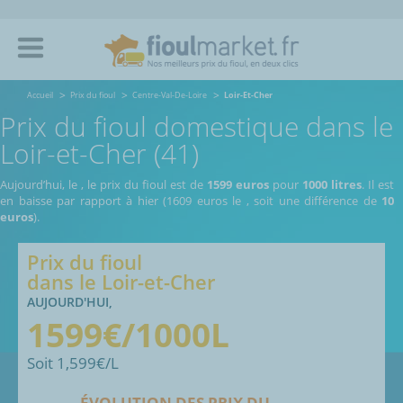
Accueil
Prix du fioul
Centre-Val-De-Loire
Loir-Et-Cher
Prix du fioul domestique dans le
Loir-et-Cher (41)
Aujourd’hui, le
,
le prix du fioul est de
1599 euros
pour
1000 litres
. Il est
en baisse par rapport à hier (1609 euros le
, soit une différence de
10
euros
).
Prix du fioul
dans le
Loir-et-Cher
AUJOURD'HUI,
1599
€/1000L
Soit
1,599
€/L
ÉVOLUTION DES PRIX DU