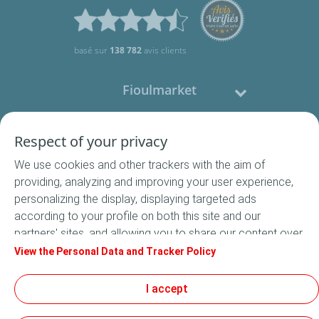
basé sur
138 782
avis clients
Fioulmarket
Fioul domestique
Respect of your privacy
We use cookies and other trackers with the aim of
Nous contacter
providing, analyzing and improving your user experience,
personalizing the display, displaying targeted ads
Suivez-nous
according to your profile on both this site and our
partners' sites, and allowing you to share our content over
social media. In accordance with French legislation,
View the Personal Data and Tracker Policy
certain audience measurement cookies are stored by
default. You can change your cookie settings at any time
I accept
Conditions Générales de Vente
by clicking on the "Manage my cookies" button. By clicking
Conditions générales d'utilisation
on the "Accept" button, you agree that we may store all