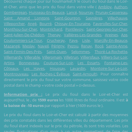
Découvrez chaque jour sur fioulmarket.fr le cours du fioul dans le Loir-
et-Cher, ainsi que les prix du fioul dans votre ville (
Ambloy
,
Authon
,
Gombergean
,
Huisseau-En-Beauce
,
Lancé
,
Nourray
,
Prunay-Cassereau
,
Saint Amand Longpre
,
Saint-Gourgon
,
Sasnières
,
Villechauve
,
Villeporcher
,
Angé
,
Bourré
,
Chissay-En-Touraine
,
Faverolles-Sur-Cher
,
Monthou-Sur-Cher
,
Montrichard
,
Pontlevoy
,
Saint-Georges-Sur-Cher
,
Saint-Julien-De-Chédon
,
Thenay
,
Vallières-Les-Grandes
,
Areines
,
Aze
,
Coulommiers-La-Tour
,
Crucheray
,
Faye
,
Lisle
,
Marcilly-En-Beauce
,
Mazangé
,
Meslay
,
Naveil
,
Périgny
,
Pezou
,
Renay
,
Rocé
,
Sainte-Anne
,
Saint-Firmin-Des-Prés
,
Saint-Ouen
,
Selommes
,
Thoré-La-Rochette
,
Villemardy
,
Villerable
,
Villeromain
,
Villetrun
,
Villiersfaux
,
Villiers-Sur-Loir
,
Artins
,
Bonneveau
,
Couture-Sur-Loir
,
Les Essarts
,
Fontaine-Les-
Côteaux
,
Les Hayes
,
Houssay
,
Lavardin
,
Montoire-Sur-Le-Loir
,
Montrouveau
,
Les Roches-L'Évêque
,
Saint-Arnoult
). Pour connaître
directement le prix du fioul sur votre commune, saisissez votre code
postal dans le champ « votre code postal » ci-dessus.
Information prix :
Le prix du fioul dans le Loir-et-Cher est
aujourd'hui, le
, de
1599 euros
les 1000 litres de fioul ordinaire. Il est
à
la baisse de -10 euros
par rapport à hier (1609 euros le
).
Le prix du fioul dans le Loir-et-Cher est calculé à partir des moyennes
des prix constatés dans les différentes villes du département. Les prix
du fioul étant indexés sur le prix du pétrole, ils sont très volatiles. Les
seules fluctuations d'un mois à un autre permettent de faire des